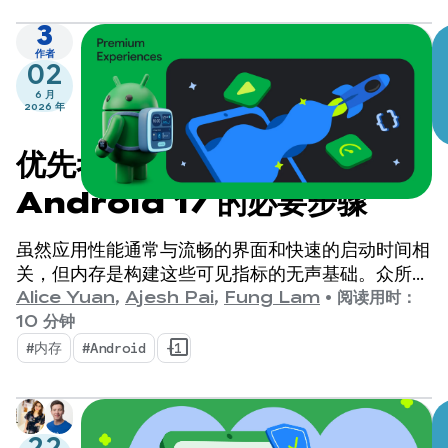
3
作者
02
6 月
2026 年
优先考虑内存效率：
Android 17 的必要步骤
虽然应用性能通常与流畅的界面和快速的启动时间相
关，但内存是构建这些可见指标的无声基础。众所周
知，我们正经历着一场变革，设备内存的重要性比以
Alice Yuan
,
Ajesh Pai
,
Fung Lam
•
阅读用时：
往任何时候都更高。
10 分钟
#内存
#Android
+1
22