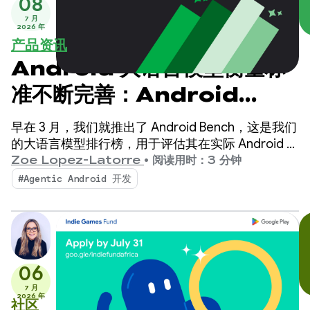
08
7 月
2026 年
产品资讯
Android 大语言模型衡量标
准不断完善：Android
Bench 迈入新纪元
早在 3 月，我们就推出了 Android Bench，这是我们
的大语言模型排行榜，用于评估其在实际 Android 开
发任务中的表现。此后，我们根据您的反馈意见增强
Zoe Lopez-Latorre
•
阅读用时：3 分钟
了基准，包括评估开放权重模型以及向排行榜添加费
#Agentic Android 开发
用和效率维度。
06
7 月
2026 年
社区