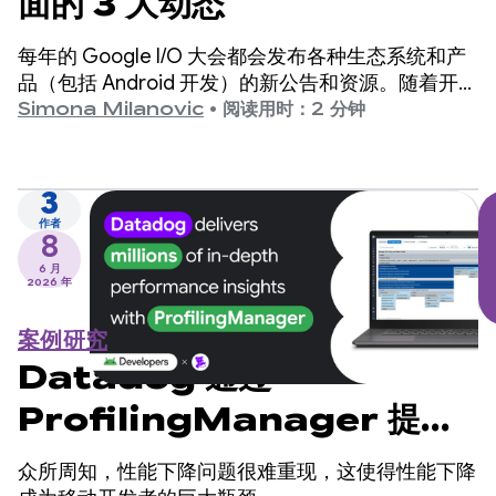
面的 3 大动态
每年的 Google I/O 大会都会发布各种生态系统和产
品（包括 Android 开发）的新公告和资源。随着开发
工作转向 AI 和智能体辅助工具，我们扩展了产品，
Simona Milanovic
•
阅读用时：2 分钟
以便更好地支持您以任何方式为 Android 平台构建应
用。
3
作者
8
6 月
2026 年
案例研究
Datadog 通过
ProfilingManager 提供
数百万条深入的性能分析结果
众所周知，性能下降问题很难重现，这使得性能下降