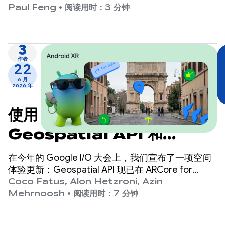
的应变空间。
Paul Feng
•
阅读用时：3 分钟
3
作者
22
6 月
2026 年
使用 Android XR、
Geospatial API 和
Gemini 构建混合现实导游
在今年的 Google I/O 大会上，我们宣布了一项空间
体验更新：Geospatial API 现已在 ARCore for
Jetpack XR 中以预览版的形式提供。
Coco Fatus
,
Alon Hetzroni
,
Azin
Mehrnoosh
•
阅读用时：7 分钟