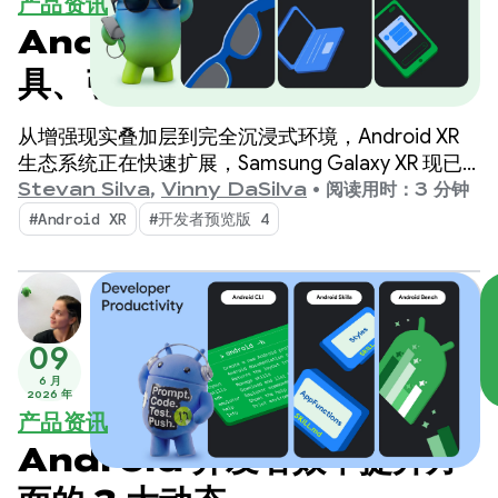
产品资讯
Android XR 的新变化：工
具、引擎支持和生态系统更新
从增强现实叠加层到完全沉浸式环境，Android XR
生态系统正在快速扩展，Samsung Galaxy XR 现已
上市。
Stevan Silva
,
Vinny DaSilva
•
阅读用时：3 分钟
#Android XR
#开发者预览版 4
09
6 月
2026 年
产品资讯
Android 开发者效率提升方