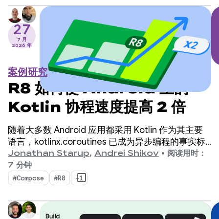
27
7 月
2026 年
案例研究
R8 如何使 Android 上的
Kotlin 协程速度提高 2 倍
随着大多数 Android 应用都采用 Kotlin 作为其主要
语言，kotlinx.coroutines 已成为异步编程的事实标
准。该库提供了一种设计合理且结构化的方式来管理
Jonathan Starup
,
Andrei Shikov
•
阅读用时：
Kotlin 原生的并发数据流。
7 分钟
#Compose
#R8
+1