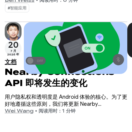
为个性化、智能化和智能体化的体验。在之前的博文
Ben Weiss
•
阅读用时：6 分钟
中，我们探讨了如何利用 Firebase AI Logic 构建云
#智能应用
托管型和混合型 AI 功能。
20
7 月
2026 年
文档
Nearby Connections
API 即将发生的变化
用户隐私权和透明度是 Android 体验的核心。为了更
好地遵循这些原则，我们将更新 Nearby
Connections API 在与设备无线装置互动方面的默认
Wei Wang
•
阅读用时：1 分钟
行为。