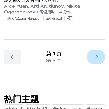
成为移动开发者的巨大瓶颈。
Alice Yuan
,
Arti Arutiunov
,
Nikita
Ogorodnikov
•
阅读用时：4 分钟
#Profiling Manager
#Android
+1
第 1 页
arrow_back
arrow_forward
（共 9 个）
热门主题
#Android
#Google I/O
#Android Studio
#Compose