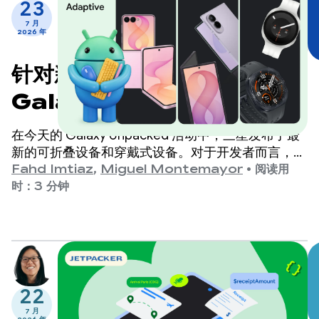
23
7 月
2026 年
针对新一代 Samsung
Galaxy 设备优化您的应用
在今天的 Galaxy Unpacked 活动中，三星发布了最
新的可折叠设备和穿戴式设备。对于开发者而言，这
意味着应用需要支持的外形规格、屏幕尺寸和设备姿
Fahd Imtiaz
,
Miguel Montemayor
•
阅读用
态再次增多。
时：3 分钟
22
7 月