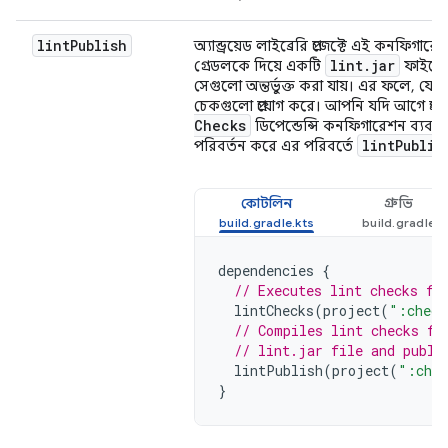
lint
Publish
অ্যান্ড্রয়েড লাইব্রেরি প্রজেক্টে এই কনফি
lint
.
jar
গ্রেডলকে দিয়ে একটি
ফাইলে 
সেগুলো অন্তর্ভুক্ত করা যায়। এর ফলে, যে 
চেকগুলো প্রয়োগ করে। আপনি যদি আগে প্রকা
Checks
ডিপেন্ডেন্সি কনফিগারেশন ব্যবহ
lint
Publis
পরিবর্তন করে এর পরিবর্তে
কোটলিন
গ্রুভি
dependencies
{
// Executes lint checks fr
lintChecks
(
project
(
":check
// Compiles lint checks fr
// lint.jar file and publi
lintPublish
(
project
(
":chec
}