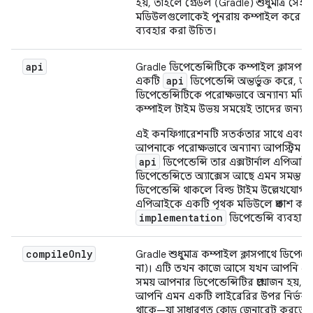
হয়, তাহলে গ্রেডল (Gradle) শুধুমাত্র সেই
মডিউলগুলোকেই পুনরায় কম্পাইল করে। ব
ব্যবহার করা উচিত।
api
Gradle ডিপেন্ডেন্সিটিকে কম্পাইল ক্লাসপ
api
একটি
ডিপেন্ডেন্সি অন্তর্ভুক্ত করে
ডিপেন্ডেন্সিটিকে পরোক্ষভাবে অন্যান্য মড
কম্পাইল টাইম উভয় সময়েই তাদের জন্য উ
এই কনফিগারেশনটি সতর্কতার সাথে এবং শুধুম
আপনাকে পরোক্ষভাবে অন্যান্য আপস্ট্রিম
api
ডিপেন্ডেন্সি তার এক্সটার্নাল এপিআ
ডিপেন্ডেন্সিতে অ্যাক্সেস আছে এমন সমস্ত
ডিপেন্ডেন্সি থাকলে বিল্ড টাইম উল্লেখযোগ্
এপিআইকে একটি পৃথক মডিউলে প্রকাশ করতে
implementation
ডিপেন্ডেন্সি ব্যবহা
compile
Only
Gradle শুধুমাত্র কম্পাইল ক্লাসপাথে ডিপেন্
না)। এটি তখন কাজে আসে যখন আপনি একটি
সময় আপনার ডিপেন্ডেন্সিটির প্রয়োজন হয়, 
আপনি এমন একটি লাইব্রেরির উপর নির্ভর করে
থাকে—যা সাধারণত কোড জেনারেট করতে ব্যবহৃত 