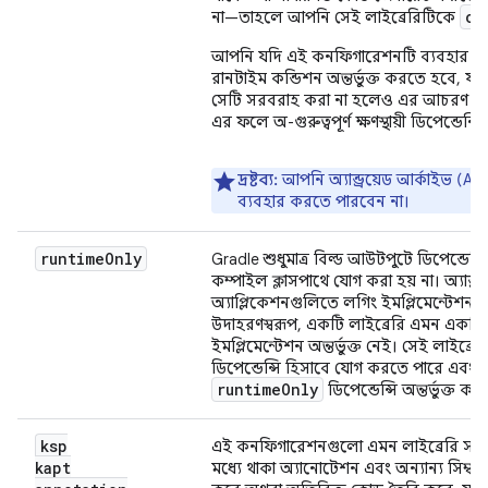
co
না—তাহলে আপনি সেই লাইব্রেরিটিকে
আপনি যদি এই কনফিগারেশনটি ব্যবহার ক
রানটাইম কন্ডিশন অন্তর্ভুক্ত করতে হবে, যা
সেটি সরবরাহ করা না হলেও এর আচরণ এমন
এর ফলে অ-গুরুত্বপূর্ণ ক্ষণস্থায়ী ডিপেন্ডে
দ্রষ্টব্য:
আপনি অ্যান্ড্রয়েড আর্কাইভ (AA
ব্যবহার করতে পারবেন না।
runtime
Only
Gradle শুধুমাত্র বিল্ড আউটপুটে ডিপেন্ডেন্
কম্পাইল ক্লাসপাথে যোগ করা হয় না। অ্যান্ড্রয
অ্যাপ্লিকেশনগুলিতে লগিং ইমপ্লিমেন্টেশন 
উদাহরণস্বরূপ, একটি লাইব্রেরি এমন একট
ইমপ্লিমেন্টেশন অন্তর্ভুক্ত নেই। সেই লাইব
ডিপেন্ডেন্সি হিসাবে যোগ করতে পারে এবং প্
runtime
Only
ডিপেন্ডেন্সি অন্তর্ভুক্ত ক
ksp
এই কনফিগারেশনগুলো এমন লাইব্রেরি সর
kapt
মধ্যে থাকা অ্যানোটেশন এবং অন্যান্য সিম