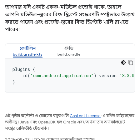
আপনার যদি একটি একক-মডিউল প্রজেক্ট থাকে, তাহলে
আপনি মডিউল-স্তরের বিল্ড স্ক্রিপ্টে সংস্করণটি স্পষ্টভাবে উল্লেখ
করতে পারেন এবং প্রজেক্ট-স্তরের বিল্ড স্ক্রিপ্টটি খালি রাখতে
পারেন:
কোটলিন
গ্রুভি
plugins
{
id
(
"com.android.application"
)
version
"8.3.0"
}
এই পৃষ্ঠার কন্টেন্ট ও কোডের নমুনাগুলি
Content License
-এ বর্ণিত লাইসেন্সের
অধীনস্থ। Java এবং OpenJDK হল Oracle এবং/অথবা তার অ্যাফিলিয়েট
সংস্থার রেজিস্টার্ড ট্রেডমার্ক।
2026-08-07 UTC-তে শেষবার আপডেট করা হয়েছে।