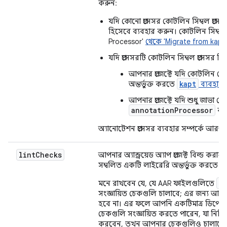
করুন:
যদি কোনো প্রসেসর কোটলিন সিম্বল প্রস
হিসেবে ব্যবহার করুন। কোটলিন সিম্বল প
Processor'
থেকে 'Migrate from kapt 
যদি প্রসেসরটি কোটলিন সিম্বল প্রসেসর হ
আপনার প্রজেক্টে যদি কোটলিন সো
kapt
অন্তর্ভুক্ত করতে
ব্যবহার
আপনার প্রজেক্টে যদি শুধু জাভা সোর
annotationProcessor
ব্য
অ্যানোটেশন প্রসেসর ব্যবহার সম্পর্কে আরও 
lint
Checks
আপনার অ্যান্ড্রয়েড অ্যাপ প্রজেক্ট বিল্ড 
সম্বলিত একটি লাইব্রেরি অন্তর্ভুক্ত করত
l
মনে রাখবেন যে, যে AAR ফাইলগুলিতে
সংজ্ঞায়িত চেকগুলি চালাবে; এর জন্য আ
হবে না। এর ফলে আপনি একটিমাত্র ডিপেন্ডেন্
চেকগুলি সংজ্ঞায়িত করতে পারেন, যা নিশ্
করবেন, তখন আপনার চেকগুলিও চালানো