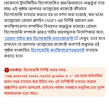
যেকোনো ট্রানজিটিভ ডিপেন্ডেন্সিও স্বয়ংক্রিয়ভাবে অন্তর্ভুক্ত হয়ে
যায়। এই পৃষ্ঠায় আপনার অ্যান্ড্রয়েড প্রজেক্টে কীভাবে
ডিপেন্ডেন্সি ব্যবহার করতে হয় তা বর্ণনা করা হয়েছে, যার মধ্যে
অ্যান্ড্রয়েড গ্রেডল প্লাগইন (AGP)-এর নির্দিষ্ট আচরণ এবং
কনফিগারেশন সম্পর্কিত বিবরণও অন্তর্ভুক্ত রয়েছে। গ্রেডল
ডিপেন্ডেন্সি সম্পর্কে আরও গভীর ধারণামূলক নির্দেশিকার জন্য,
'গ্রেডল গাইড ফর ডিপেন্ডেন্সি ম্যানেজমেন্ট'
দেখুন, তবে মনে
রাখবেন যে আপনার অ্যান্ড্রয়েড প্রজেক্টে অবশ্যই শুধুমাত্র এই
পৃষ্ঠায় সংজ্ঞায়িত
ডিপেন্ডেন্সি কনফিগারেশনগুলোই
ব্যবহার
করতে হবে।
সতর্কতা:
ডিপেন্ডেন্সি নির্দিষ্ট করার সময়,
এর মতো ডাইনামিক
'com.android.tools.build:gradle:3.+'
ভার্সন নম্বর ব্যবহার করা উচিত নয়। এই বৈশিষ্ট্যটি ব্যবহার করলে
অপ্রত্যাশিত ভার্সন আপডেট, ভার্সনের পার্থক্য সমাধানে অসুবিধা এবং দুর্বল
পারফরম্যান্স হতে পারে।