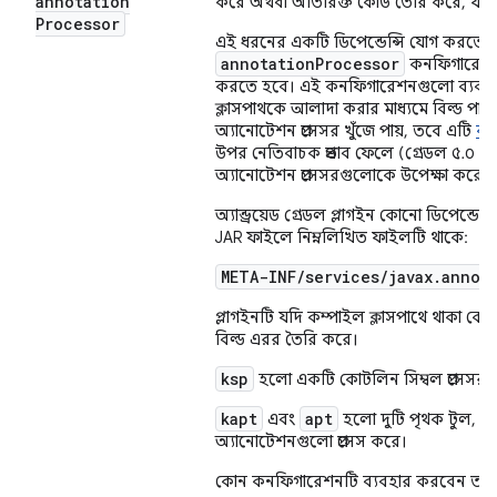
annotation
করে অথবা অতিরিক্ত কোড তৈরি করে, যার
Processor
এই ধরনের একটি ডিপেন্ডেন্সি যোগ করতে
annotationProcessor
কনফিগারেশন ব
করতে হবে। এই কনফিগারেশনগুলো ব্যবহার 
ক্লাসপাথকে আলাদা করার মাধ্যমে বিল্ড পারফর
অ্যানোটেশন প্রসেসর খুঁজে পায়, তবে এটি
কম্
উপর নেতিবাচক প্রভাব ফেলে (গ্রেডল ৫.০ এব
অ্যানোটেশন প্রসেসরগুলোকে উপেক্ষা করে)।
অ্যান্ড্রয়েড গ্রেডল প্লাগইন কোনো ডিপেন্ডে
JAR ফাইলে নিম্নলিখিত ফাইলটি থাকে:
META-INF/services/javax.annot
প্লাগইনটি যদি কম্পাইল ক্লাসপাথে থাকা কো
বিল্ড এরর তৈরি করে।
ksp
হলো একটি কোটলিন সিম্বল প্রসেসর, 
kapt
apt
এবং
হলো দুটি পৃথক টুল, যা
অ্যানোটেশনগুলো প্রসেস করে।
কোন কনফিগারেশনটি ব্যবহার করবেন তা সিদ্