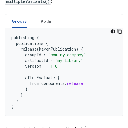
multipleVariants()
:
Groovy
Kotlin
publishing
{
publications
{
release
(
MavenPublication
)
{
groupId
=
'com.my-company'
artifactId
=
'my-library'
version
=
'1.0'
afterEvaluate
{
from
components
.
release
}
}
}
}