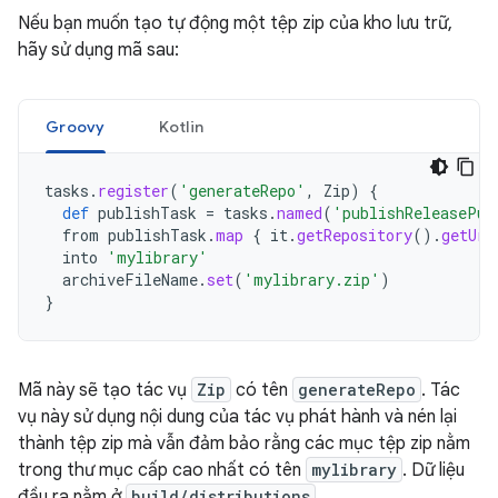
Nếu bạn muốn tạo tự động một tệp zip của kho lưu trữ,
hãy sử dụng mã sau:
Groovy
Kotlin
tasks
.
register
(
'generateRepo'
,
Zip
)
{
def
publishTask
=
tasks
.
named
(
'publishReleasePub
from
publishTask
.
map
{
it
.
getRepository
().
getUrl
into
'mylibrary'
archiveFileName
.
set
(
'mylibrary.zip'
)
}
Mã này sẽ tạo tác vụ
Zip
có tên
generateRepo
. Tác
vụ này sử dụng nội dung của tác vụ phát hành và nén lại
thành tệp zip mà vẫn đảm bảo rằng các mục tệp zip nằm
trong thư mục cấp cao nhất có tên
mylibrary
. Dữ liệu
đầu ra nằm ở
build/distributions
.