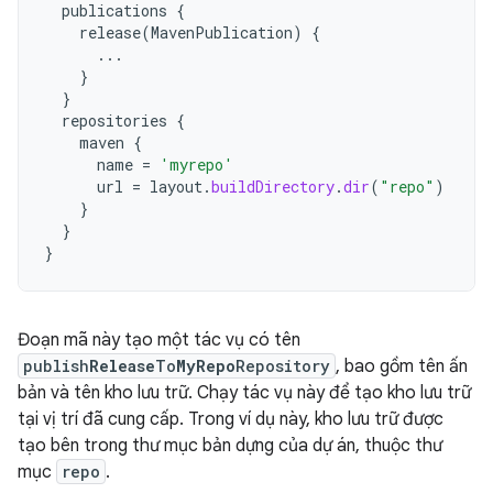
publications
{
release
(
MavenPublication
)
{
...
}
}
repositories
{
maven
{
name
=
'myrepo'
url
=
layout
.
buildDirectory
.
dir
(
"repo"
)
}
}
}
Đoạn mã này tạo một tác vụ có tên
publish
Release
To
MyRepo
Repository
, bao gồm tên ấn
bản và tên kho lưu trữ. Chạy tác vụ này để tạo kho lưu trữ
tại vị trí đã cung cấp. Trong ví dụ này, kho lưu trữ được
tạo bên trong thư mục bản dựng của dự án, thuộc thư
mục
repo
.