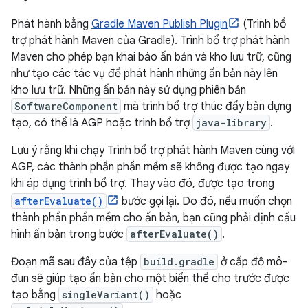
Phát hành bằng
Gradle Maven Publish Plugin
(Trình bổ
trợ phát hành Maven của Gradle). Trình bổ trợ phát hành
Maven cho phép bạn khai báo ấn bản và kho lưu trữ, cũng
như tạo các tác vụ để phát hành những ấn bản này lên
kho lưu trữ. Những ấn bản này sử dụng phiên bản
SoftwareComponent
mà trình bổ trợ thúc đẩy bản dựng
tạo, có thể là AGP hoặc trình bổ trợ
java-library
.
Lưu ý rằng khi chạy Trình bổ trợ phát hành Maven cùng với
AGP, các thành phần phần mềm sẽ không được tạo ngay
khi áp dụng trình bổ trợ. Thay vào đó, được tạo trong
afterEvaluate()
bước gọi lại. Do đó, nếu muốn chọn
thành phần phần mềm cho ấn bản, bạn cũng phải định cấu
hình ấn bản trong bước
afterEvaluate()
.
Đoạn mã sau đây của tệp
build.gradle
ở cấp độ mô-
đun sẽ giúp tạo ấn bản cho một biến thể cho trước được
tạo bằng
singleVariant()
hoặc