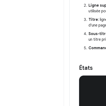
Ligne su
utilisée p
Titre
: li
d'une pag
Sous-titr
un titre pr
Comman
États