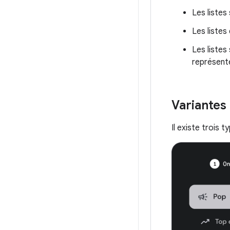
Les listes
Les listes 
Les liste
représenté
Variantes
Il existe trois t