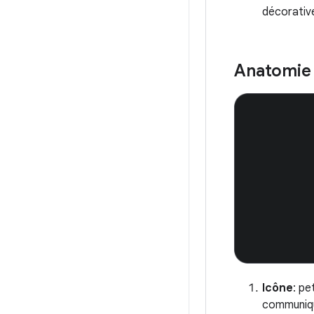
décorative
Anatomie
Icône
: pe
communiqu