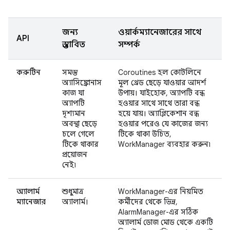
জন্য
ওয়ার্কম্যানেজারের সাথে
API
প্রস্তাবিত
সম্পর্ক
করুটিন
সমস্ত
Coroutines হল কোটলিনে
অ্যাসিঙ্ক্রোনাস
মূল থ্রেড ছেড়ে যাওয়ার আদর্শ
কাজ যা
উপায়। যাইহোক, অ্যাপটি বন্ধ
অ্যাপটি
হওয়ার সাথে সাথে তারা বন্ধ
দৃশ্যমান
হয়ে যায়। অ্যাপ্লিকেশান বন্ধ
অবস্থা ছেড়ে
হওয়ার পরেও যে কাজের জন্য
চলে গেলে
টিকে থাকা উচিত,
টিকে থাকার
WorkManager ব্যবহার করুন৷
প্রয়োজন
নেই৷
অ্যালার্ম
শুধুমাত্র
WorkManager-এর নিয়মিত
ম্যানেজার
অ্যালার্ম।
কর্মীদের থেকে ভিন্ন,
AlarmManager-এর সঠিক
অ্যালার্ম ডোজ মোড থেকে একটি