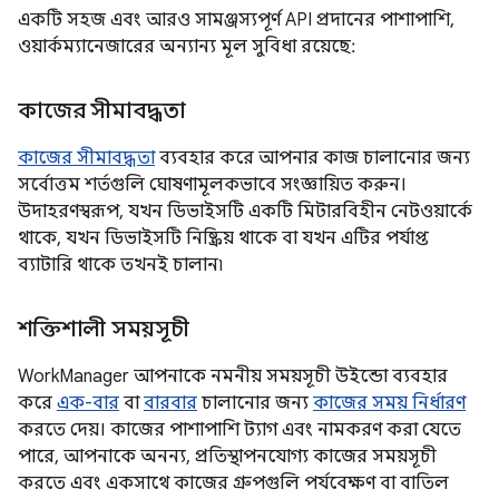
একটি সহজ এবং আরও সামঞ্জস্যপূর্ণ API প্রদানের পাশাপাশি,
ওয়ার্কম্যানেজারের অন্যান্য মূল সুবিধা রয়েছে:
কাজের সীমাবদ্ধতা
কাজের সীমাবদ্ধতা
ব্যবহার করে আপনার কাজ চালানোর জন্য
সর্বোত্তম শর্তগুলি ঘোষণামূলকভাবে সংজ্ঞায়িত করুন।
উদাহরণস্বরূপ, যখন ডিভাইসটি একটি মিটারবিহীন নেটওয়ার্কে
থাকে, যখন ডিভাইসটি নিষ্ক্রিয় থাকে বা যখন এটির পর্যাপ্ত
ব্যাটারি থাকে তখনই চালান৷
শক্তিশালী সময়সূচী
WorkManager আপনাকে নমনীয় সময়সূচী উইন্ডো ব্যবহার
করে
এক-বার
বা
বারবার
চালানোর জন্য
কাজের সময় নির্ধারণ
করতে দেয়। কাজের পাশাপাশি ট্যাগ এবং নামকরণ করা যেতে
পারে, আপনাকে অনন্য, প্রতিস্থাপনযোগ্য কাজের সময়সূচী
করতে এবং একসাথে কাজের গ্রুপগুলি পর্যবেক্ষণ বা বাতিল