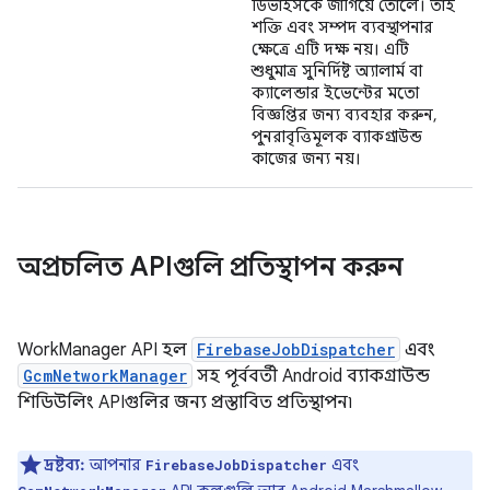
ডিভাইসকে জাগিয়ে তোলে। তাই
শক্তি এবং সম্পদ ব্যবস্থাপনার
ক্ষেত্রে এটি দক্ষ নয়। এটি
শুধুমাত্র সুনির্দিষ্ট অ্যালার্ম বা
ক্যালেন্ডার ইভেন্টের মতো
বিজ্ঞপ্তির জন্য ব্যবহার করুন,
পুনরাবৃত্তিমূলক ব্যাকগ্রাউন্ড
কাজের জন্য নয়।
অপ্রচলিত APIগুলি প্রতিস্থাপন করুন
WorkManager API হল
FirebaseJobDispatcher
এবং
GcmNetworkManager
সহ পূর্ববর্তী Android ব্যাকগ্রাউন্ড
শিডিউলিং APIগুলির জন্য প্রস্তাবিত প্রতিস্থাপন৷
দ্রষ্টব্য:
আপনার
এবং
FirebaseJobDispatcher