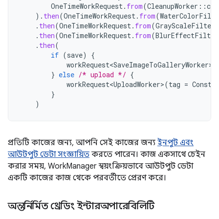
OneTimeWorkRequest
.
from
(
CleanupWorker
::
cla
).
then
(
OneTimeWorkRequest
.
from
(
WaterColorFilte
.
then
(
OneTimeWorkRequest
.
from
(
GrayScaleFilterW
.
then
(
OneTimeWorkRequest
.
from
(
BlurEffectFilter
.
then
(
if
(
save
)
{
workRequest<SaveImageToGalleryWorker>
(
}
else
/* upload */
{
workRequest<UploadWorker>
(
tag
=
Consta
}
)
প্রতিটি কাজের জন্য, আপনি সেই কাজের জন্য
ইনপুট এবং
আউটপুট ডেটা সংজ্ঞায়িত
করতে পারেন। কাজ একসাথে চেইন
করার সময়, WorkManager স্বয়ংক্রিয়ভাবে আউটপুট ডেটা
একটি কাজের কাজ থেকে পরবর্তীতে প্রেরণ করে।
অন্তর্নির্মিত থ্রেডিং ইন্টারঅপারেবিলিটি