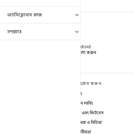
অ্যাসিঙ্ক্রোনাস কাজ
সম্প্রচার
WeChat
WeChat-এ Android
ডেভেলপারদের ফলো করুন
ANDROID সম্পর্কে আরও
এক্সপ্লোর করুন
শিখুন
গেমিং
Android
মেশিন লার্নিং
এন্টারপ্রাইজের জন্য Android
স্বাস্থ্য এবং ফিটনেস
নিরাপত্তা
ক্যামেরা ও মিডিয়া
সোর্স
গোপনীয়তা