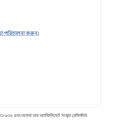
 তা পরিচালনা করুন।
racle এবং/অথবা তার অ্যাফিলিয়েট সংস্থার রেজিস্টার্ড