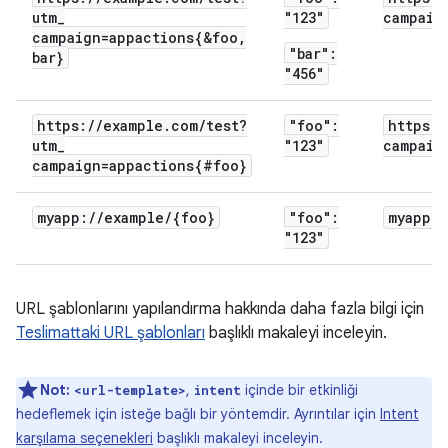
utm
_
"123"
campaig
campaign=appactions{&foo
,
"bar":
bar}
"456"
https:
/
/
example
.
com
/
test?
"foo":
https:
/
utm
_
"123"
campaig
campaign=appactions{#foo}
myapp:
/
/
example
/
{foo}
"foo":
myapp:
/
"123"
URL şablonlarını yapılandırma hakkında daha fazla bilgi için
Teslimattaki URL şablonları
başlıklı makaleyi inceleyin.
Not:
,
içinde bir etkinliği
<url-template>
intent
hedeflemek için isteğe bağlı bir yöntemdir. Ayrıntılar için
Intent
karşılama seçenekleri
başlıklı makaleyi inceleyin.