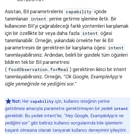
Asistan, BII parametrelerini
capability
içinde
tanımlanan
intent
yerine getirme işlemine iletir. Bir
kullanıcının BII'yi çağırabileceği farklı yöntemleri karşılamak
için bir özellikte bir veya daha fazla
intent
öğesi
tanımlanabilir. Örneğin, yukarıdaki örnekte her iki BII
parametresini de gerektiren bir karşılama öğesi
intent
tanımlayabilirsiniz. Ardından, belirli bir gündeki tüm öğünleri
bildiren tek bir BII parametresi
(
foodObservation.forMeal
) gerektiren ikinci bir intent
tanımlayabilirsiniz. Örneğin,
"Ok Google, ExampleApp'e
öğle yemeğinde ne yediğimi sor."
Not:
Her
için, kullanıcı isteğinin yerine
capability
getirilmesi amacıyla parametre gerektirmeyen bir
yedek
intent
gereklidir. Bu yedek intent'ler,
"Hey Google, ExampleApp'e ne
yediğimi sor"
gibi belirsiz kullanıcı sorgularında bile işlemlerin
başarılı olmasına olanak tanıyarak kullanıcı deneyimini iyileştirir.