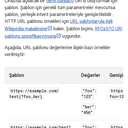
Cihazda açılacak bir
derin bağlantı
URI'si oluşturmak için
şablon. Şablon için gerekli tüm parametreler mevcutsa
şablon, yerleşik intent parametreleriyle genişletilebilir.
HTTP URL şablonu örnekleri için
URL şablonlarıyla ilgili
Wikipedia makalesine
bakın. Şablon biçimi,
RFC6570 URI
şablonu spesifikasyonuna
uygundur.
Aşağıda, URL şablonu değerlerine ilişkin bazı örnekler
verilmiştir:
Şablon
Değerler
Genişlet
https:
/
/
example
.
com
/
"foo":
https:
/
test{?foo
,
bar}
"123"
foo=123
"bar":
"456"
https:
/
/
example
.
com
/
test?
"foo":
https:
/