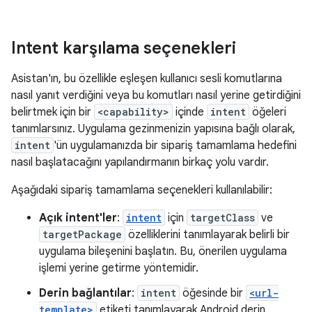
Intent karşılama seçenekleri
Asistan'ın, bu özellikle eşleşen kullanıcı sesli komutlarına
nasıl yanıt verdiğini veya bu komutları nasıl yerine getirdiğini
belirtmek için bir
<capability>
içinde
intent
öğeleri
tanımlarsınız. Uygulama gezinmenizin yapısına bağlı olarak,
intent
'ün uygulamanızda bir sipariş tamamlama hedefini
nasıl başlatacağını yapılandırmanın birkaç yolu vardır.
Aşağıdaki sipariş tamamlama seçenekleri kullanılabilir:
Açık intent'ler
:
intent
için
targetClass
ve
targetPackage
özelliklerini tanımlayarak belirli bir
uygulama bileşenini başlatın. Bu, önerilen uygulama
işlemi yerine getirme yöntemidir.
Derin bağlantılar
:
intent
öğesinde bir
<url-
template>
etiketi tanımlayarak Android derin