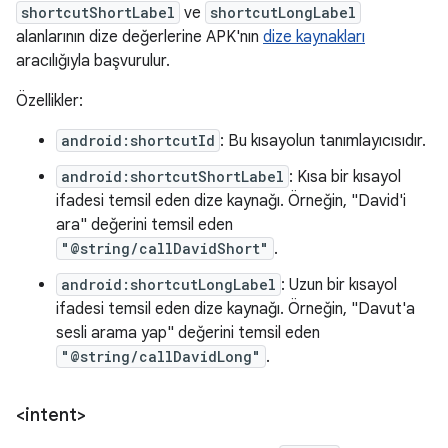
shortcutShortLabel
ve
shortcutLongLabel
alanlarının dize değerlerine APK'nın
dize kaynakları
aracılığıyla başvurulur.
Özellikler:
android:shortcutId
: Bu kısayolun tanımlayıcısıdır.
android:shortcutShortLabel
: Kısa bir kısayol
ifadesi temsil eden dize kaynağı. Örneğin, "David'i
ara" değerini temsil eden
"@string/callDavidShort"
.
android:shortcutLongLabel
: Uzun bir kısayol
ifadesi temsil eden dize kaynağı. Örneğin, "Davut'a
sesli arama yap" değerini temsil eden
"@string/callDavidLong"
.
<intent>