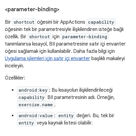
<parameter-binding>
Bir
shortcut
öğesini bir AppActions
capability
öğesinin tek bir parametresiyle ilişkilendiren isteğe bağlı
özellik. Bir
shortcut
için
parameter-binding
tanımlanırsa kısayol, BII parametresine satır içi envanter
öğesi sağlamak için kullanılabilir. Daha fazla bilgi için
Uygulama işlemleri için satır içi envanter
başlıklı makaleyi
inceleyin.
Özellikler:
android:key
: Bu kısayolun ilişkilendirileceği
capability
BII parametresinin adı. Örneğin,
exercise.name
.
android:value
:
entity
değeri. Bu, tek bir
entity
veya kaynak listesi olabilir.