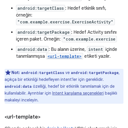
android:targetClass
: Hedef etkinlik sınıfı,
örneğin:
"com.example.exercise.ExerciseActivity"
android:targetPackage
: Hedef Activity sınıfını
içeren paket. Örneğin:
"com.example.exercise
android:data
: Bu alanın üzerine,
intent
içinde
tanımlanmışsa
<url-template>
etiketi yazılır.
Not:
ve
,
android:targetClass
android:targetPackage
açıkça bir etkinliği hedefleyen intent'ler için gereklidir.
özelliği, hedef bir etkinlik tanımlamak için de
android:data
kullanılabilir. Ayrıntılar için
Intent karşılama seçenekleri
başlıklı
makaleyi inceleyin.
<url-template>