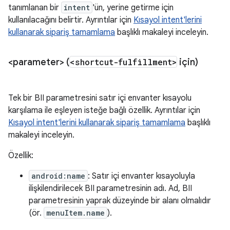
tanımlanan bir
intent
'ün, yerine getirme için
kullanılacağını belirtir. Ayrıntılar için
Kısayol intent'lerini
kullanarak sipariş tamamlama
başlıklı makaleyi inceleyin.
<parameter> (
<shortcut-fulfillment>
için)
Tek bir BII parametresini satır içi envanter kısayolu
karşılama ile eşleyen isteğe bağlı özellik. Ayrıntılar için
Kısayol intent'lerini kullanarak sipariş tamamlama
başlıklı
makaleyi inceleyin.
Özellik:
android:name
: Satır içi envanter kısayoluyla
ilişkilendirilecek BII parametresinin adı. Ad, BII
parametresinin yaprak düzeyinde bir alanı olmalıdır
(ör.
menuItem.name
).