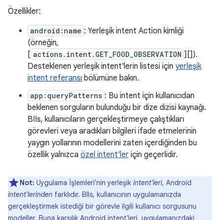
Özellikler:
android:name
: Yerleşik intent Action kimliği
(örneğin,
[
actions.intent.GET_FOOD_OBSERVATION
][]).
Desteklenen yerleşik intent'lerin listesi için
yerleşik
intent referansı
bölümüne bakın.
app:queryPatterns
: Bu intent için kullanıcıdan
beklenen sorguların bulunduğu bir dize dizisi kaynağı.
BIIs, kullanıcıların gerçekleştirmeye çalıştıkları
görevleri veya aradıkları bilgileri ifade etmelerinin
yaygın yollarının modellerini zaten içerdiğinden bu
özellik yalnızca
özel intent'ler
için geçerlidir.
Not:
Uygulama İşlemleri'nin yerleşik
intent'leri
, Android
intent'lerinden
farklıdır. BIIs, kullanıcının uygulamanızda
gerçekleştirmek istediği bir görevle ilgili kullanıcı sorgusunu
modeller. Buna karşılık Android intent'leri, uygulamanızdaki