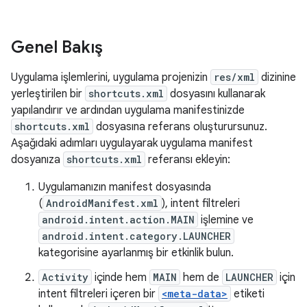
Genel Bakış
Uygulama işlemlerini, uygulama projenizin
res/xml
dizinine
yerleştirilen bir
shortcuts.xml
dosyasını kullanarak
yapılandırır ve ardından uygulama manifestinizde
shortcuts.xml
dosyasına referans oluşturursunuz.
Aşağıdaki adımları uygulayarak uygulama manifest
dosyanıza
shortcuts.xml
referansı ekleyin:
Uygulamanızın manifest dosyasında
(
AndroidManifest.xml
), intent filtreleri
android.intent.action.MAIN
işlemine ve
android.intent.category.LAUNCHER
kategorisine ayarlanmış bir etkinlik bulun.
Activity
içinde hem
MAIN
hem de
LAUNCHER
için
intent filtreleri içeren bir
<meta-data>
etiketi