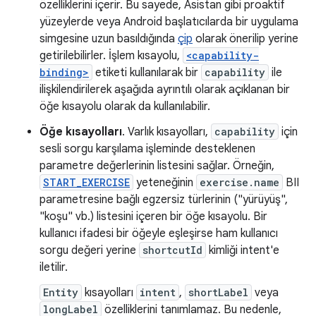
özelliklerini içerir. Bu sayede, Asistan gibi proaktif
yüzeylerde veya Android başlatıcılarda bir uygulama
simgesine uzun basıldığında
çip
olarak önerilip yerine
getirilebilirler. İşlem kısayolu,
<capability-
binding>
etiketi kullanılarak bir
capability
ile
ilişkilendirilerek aşağıda ayrıntılı olarak açıklanan bir
öğe kısayolu olarak da kullanılabilir.
Öğe kısayolları
. Varlık kısayolları,
capability
için
sesli sorgu karşılama işleminde desteklenen
parametre değerlerinin listesini sağlar. Örneğin,
START_EXERCISE
yeteneğinin
exercise.name
BII
parametresine bağlı egzersiz türlerinin ("yürüyüş",
"koşu" vb.) listesini içeren bir öğe kısayolu. Bir
kullanıcı ifadesi bir öğeyle eşleşirse ham kullanıcı
sorgu değeri yerine
shortcutId
kimliği intent'e
iletilir.
Entity
kısayolları
intent
,
shortLabel
veya
longLabel
özelliklerini tanımlamaz. Bu nedenle,