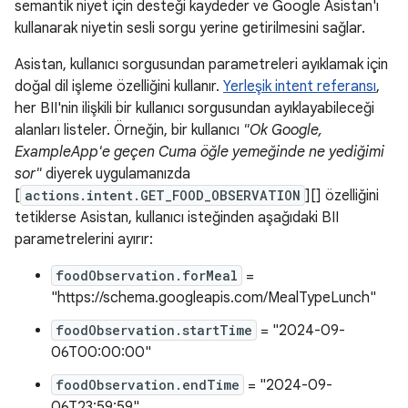
semantik niyet için desteği kaydeder ve Google Asistan'ı
kullanarak niyetin sesli sorgu yerine getirilmesini sağlar.
Asistan, kullanıcı sorgusundan parametreleri ayıklamak için
doğal dil işleme özelliğini kullanır.
Yerleşik intent referansı
,
her BII'nin ilişkili bir kullanıcı sorgusundan ayıklayabileceği
alanları listeler. Örneğin, bir kullanıcı
"Ok Google,
ExampleApp'e geçen Cuma öğle yemeğinde ne yediğimi
sor"
diyerek uygulamanızda
[
actions.intent.GET_FOOD_OBSERVATION
][] özelliğini
tetiklerse Asistan, kullanıcı isteğinden aşağıdaki BII
parametrelerini ayırır:
foodObservation.forMeal
=
"https://schema.googleapis.com/MealTypeLunch"
foodObservation.startTime
= "2024-09-
06T00:00:00"
foodObservation.endTime
= "2024-09-
06T23:59:59"