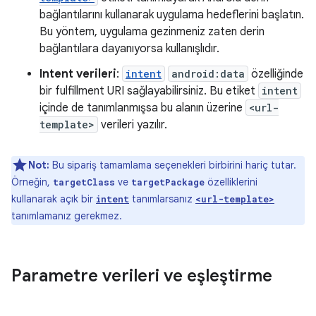
bağlantılarını kullanarak uygulama hedeflerini başlatın.
Bu yöntem, uygulama gezinmeniz zaten derin
bağlantılara dayanıyorsa kullanışlıdır.
Intent verileri
:
intent
android:data
özelliğinde
bir fulfillment URI sağlayabilirsiniz. Bu etiket
intent
içinde de tanımlanmışsa bu alanın üzerine
<url-
template>
verileri yazılır.
Not:
Bu sipariş tamamlama seçenekleri birbirini hariç tutar.
Örneğin,
ve
özelliklerini
targetClass
targetPackage
kullanarak açık bir
tanımlarsanız
intent
<url-template>
tanımlamanız gerekmez.
Parametre verileri ve eşleştirme