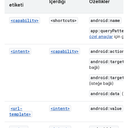
İçerdiği
Özellikler
etiketi
<capability>
<shortcuts>
android:name
app:queryPatter
özel amaçlar
için geç
<intent>
<capability>
android:action
(
android:targetC
bağlı)
android:targetP
(isteğe bağlı)
android:data
(is
<url-
<intent>
android:value
template>