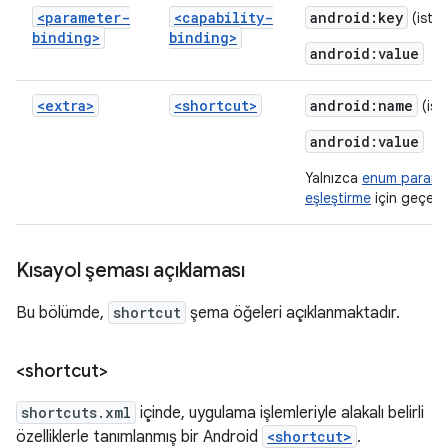
<parameter-
<capability-
android:key
(isteğ
binding>
binding>
android:value
<extra>
<shortcut>
android:name
(ist
android:value
Yalnızca
enum parame
eşleştirme
için geçerlid
Kısayol şeması açıklaması
Bu bölümde,
shortcut
şema öğeleri açıklanmaktadır.
<shortcut>
shortcuts.xml
içinde, uygulama işlemleriyle alakalı belirli
özelliklerle tanımlanmış bir Android
<shortcut>
.