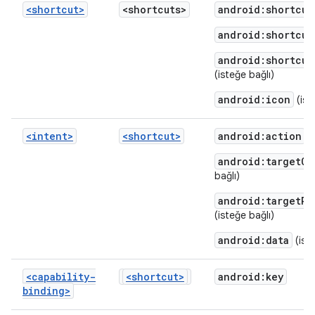
<shortcut>
<shortcuts>
android:shortcut
android:shortcut
android:shortcut
(isteğe bağlı)
android:icon
(ist
<intent>
<shortcut>
android:action
android:targetCl
bağlı)
android:targetPa
(isteğe bağlı)
android:data
(iste
<capability-
<shortcut>
android:key
binding>