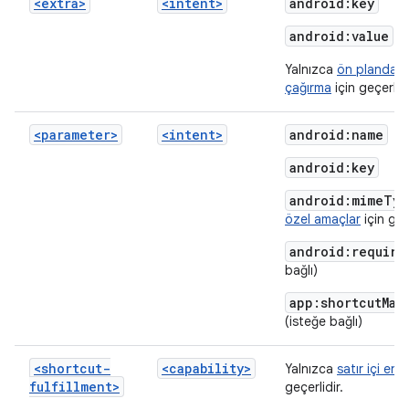
<extra>
<intent>
android:key
android:value
Yalnızca
ön planda 
çağırma
için geçerlidi
<parameter>
<intent>
android:name
android:key
android:mimeTyp
özel amaçlar
için geç
android:require
bağlı)
app:shortcutMat
(isteğe bağlı)
<shortcut-
<capability>
Yalnızca
satır içi env
fulfillment>
geçerlidir.