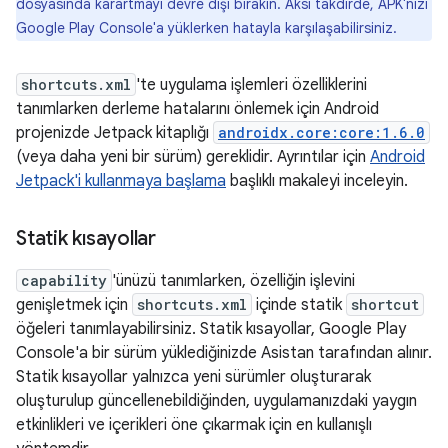
dosyasında karartmayı devre dışı bırakın. Aksi takdirde, APK'nızı
Google Play Console'a yüklerken hatayla karşılaşabilirsiniz.
shortcuts.xml
'te uygulama işlemleri özelliklerini
tanımlarken derleme hatalarını önlemek için Android
projenizde Jetpack kitaplığı
androidx.core:core:1.6.0
(veya daha yeni bir sürüm) gereklidir. Ayrıntılar için
Android
Jetpack'i kullanmaya başlama
başlıklı makaleyi inceleyin.
Statik kısayollar
capability
'ünüzü tanımlarken, özelliğin işlevini
genişletmek için
shortcuts.xml
içinde statik
shortcut
öğeleri tanımlayabilirsiniz. Statik kısayollar, Google Play
Console'a bir sürüm yüklediğinizde Asistan tarafından alınır.
Statik kısayollar yalnızca yeni sürümler oluşturarak
oluşturulup güncellenebildiğinden, uygulamanızdaki yaygın
etkinlikleri ve içerikleri öne çıkarmak için en kullanışlı