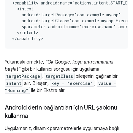
<capability
<parameter
android:name="exercise.name"
androi
</intent>

Yukarıdaki örnekte,
"Ok Google, koşu antrenmanımı
başlat"
gibi bir kullanıcı sorgusu için uygulama,
targetPackage
,
targetClass
bileşenini çağıran bir
intent
alır. Bileşen,
key = "exercise"
,
value =
"Running"
ile bir Ekstra alır.
Android derin bağlantıları için URL şablonu
kullanma
Uygulamanız, dinamik parametrelerle uygulamaya bağlı