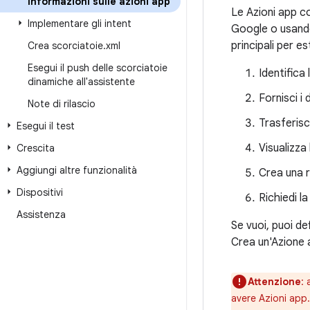
Informazioni sulle azioni app
Le Azioni app co
Implementare gli intent
Google o usando 
principali per e
Crea scorciatoie
.
xml
Esegui il push delle scorciatoie
Identifica 
dinamiche all'assistente
Fornisci i
Note di rilascio
Trasferisc
Esegui il test
Visualizza 
Crescita
Aggiungi altre funzionalità
Crea una r
Dispositivi
Richiedi la
Assistenza
Se vuoi, puoi de
Crea un'Azione 
Attenzione
:
a
avere Azioni app.