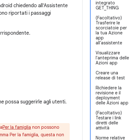
integrato
ndroid chiedendo all'Assistente
GET_THING
no riportati i passaggi
(Facoltativo)
Trasferire le
scorciatoie per
rrispondente.
la tua Azione
app
all'assistente
Visualizzare
l'anteprima delle
Azioni app
Creare una
release di test
Richiedere la
revisione e il
deployment
e possa suggerirle agli utenti.
delle Azioni app
(Facoltativo)
Testare i link
diretti delle
ma
Per la famiglia
non possono
attività
amma Per la famiglia, questa non
Norme relative