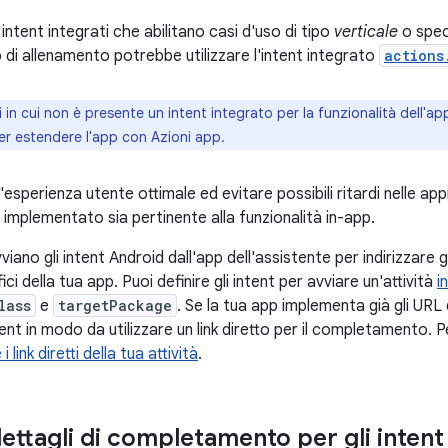
ntent integrati che abilitano casi d'uso di tipo
verticale
o speci
 di allenamento potrebbe utilizzare l'intent integrato
actions
 in cui non è presente un intent integrato per la funzionalità dell'ap
r estendere l'app con Azioni app.
'esperienza utente ottimale ed evitare possibili ritardi nelle ap
 implementato sia pertinente alla funzionalità in-app.
viano gli intent Android dall'app dell'assistente per indirizzare g
ci della tua app. Puoi definire gli intent per avviare un'attività
i
lass
e
targetPackage
. Se la tua app implementa già gli URL
tent in modo da utilizzare un link diretto per il completamento. P
i link diretti della tua attività
.
dettagli di completamento per gli intent