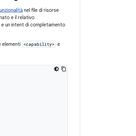
unzionalità
nel file di risorse
nato e il relativo
à e un intent di completamento
e elementi
<capability>
e