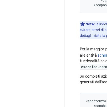
Nota:
la libr
evitare errori di
dettagli, visita l
Per la maggior p
alle entità
sche
funzionalità se
exercise.nam
Se completi azion
generati dall'as
<capabi