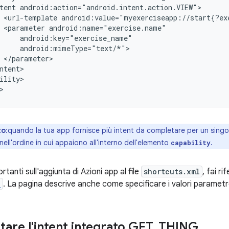
tent
<url-template
android:value="myexerciseapp://start{?ex
<parameter
ility>

to
:quando la tua app fornisce più intent da completare per un singol
i nell'ordine in cui appaiono all'interno dell'elemento
.
capability
rtanti sull'aggiunta di Azioni app al file
shortcuts.xml
, fai r
l
. La pagina descrive anche come specificare i valori parametro
are l'intent integrato GET
_
THING