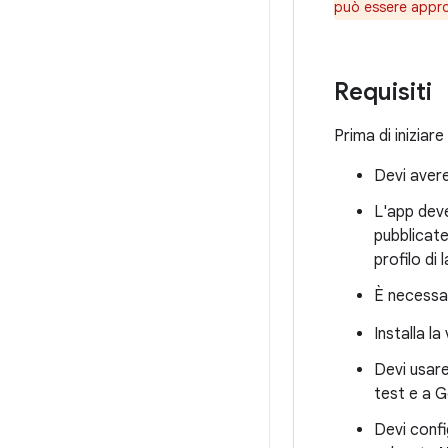
può essere appr
Requisiti
Prima di iniziare
Devi aver
L'app deve
pubblicate
profilo di
È necessar
Installa l
Devi usar
test e a 
Devi confi