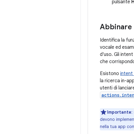
pulsante
Abbinare g
Identifica la fu
vocale ed esami
d'uso. Gli inten
che corrispondon
Esistono
intent
la ricerca in-ap
utenti di lancia
actions.inte
Importante
:
devono implement
nella tua app co