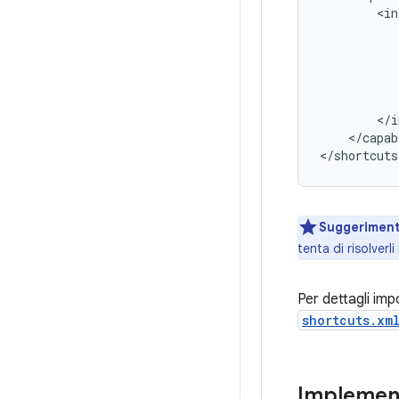
<in
</capab
Suggerimen
tenta di risolverl
Per dettagli impo
shortcuts.xm
Implement