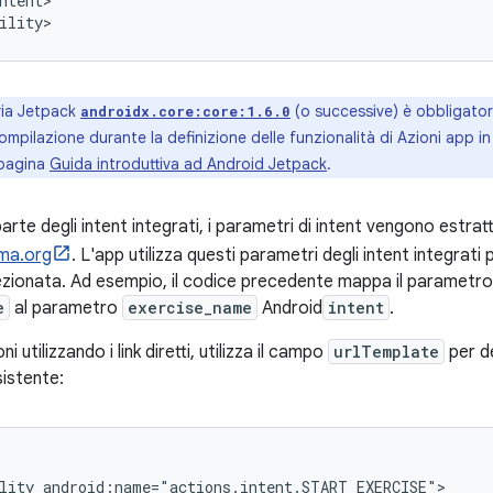
eria Jetpack
(o successive) è obbligator
androidx.core:core:1.6.0
 compilazione durante la definizione delle funzionalità di Azioni app i
a pagina
Guida introduttiva ad Android Jetpack
.
arte degli intent integrati, i parametri di intent vengono estratt
ma.org
. L'app utilizza questi parametri degli intent integrati pe
lezionata. Ad esempio, il codice precedente mappa il parametro 
e
al parametro
exercise_name
Android
intent
.
i utilizzando i link diretti, utilizza il campo
urlTemplate
per def
sistente:
lity