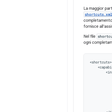
La maggior part
shortcuts.xm
completamento. 
fornisce all'ass
Nel file
shortc
ogni completam
<capabi