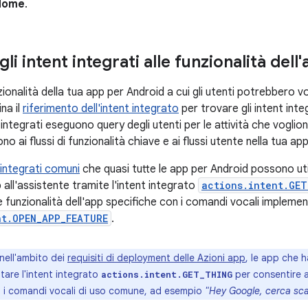
Home
.
li intent integrati alle funzionalità dell
nzionalità della tua app per Android a cui gli utenti potrebbero 
na il
riferimento dell'intent integrato
per trovare gli intent integ
t integrati eseguono query degli utenti per le attività che voglion
o ai flussi di funzionalità chiave e ai flussi utente nella tua app
 integrati comuni
che quasi tutte le app per Android possono ut
p all'assistente tramite l'intent integrato
actions.intent.GE
re funzionalità dell'app specifiche con i comandi vocali impleme
nt.OPEN_APP_FEATURE
.
nell'ambito dei
requisiti di deployment delle Azioni app
, le app che 
are l'intent integrato
per consentire a
actions.intent.GET_THING
n i comandi vocali di uso comune, ad esempio
"Hey Google, cerca sca