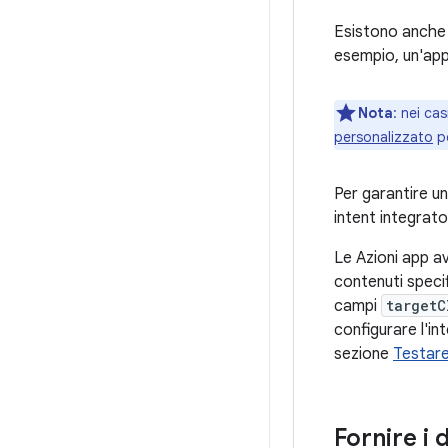
Esistono anche i
esempio, un'app
Nota
:
nei casi
personalizzato
pe
Per garantire un
intent integrato
Le Azioni app av
contenuti specifi
campi
targetC
configurare l'in
sezione
Testare 
Fornire i 