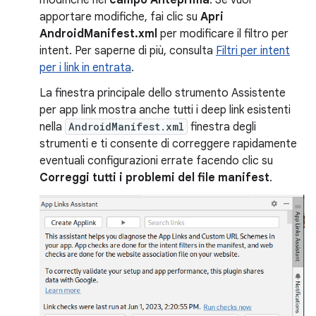
modifiche nel
campo Anteprima
. Se vuoi
apportare modifiche, fai clic su
Apri
AndroidManifest.xml
per modificare il filtro per
intent. Per saperne di più, consulta
Filtri per intent
per i link in entrata
.
La finestra principale dello strumento Assistente
per app link mostra anche tutti i deep link esistenti
nella
AndroidManifest.xml
finestra degli
strumenti e ti consente di correggere rapidamente
eventuali configurazioni errate facendo clic su
Correggi tutti i problemi del file manifest
.