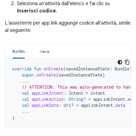
Seleziona un'attività dall'elenco e fai clic su
Inserisci codice
.
L'assistente per app link aggiunge codice all'attività, simile
al seguente:
Kotlin
Java
override
fun
onCreate
(
savedInstanceState
:
Bundle?)
super
.
onCreate
(
savedInstanceState
)
...
// ATTENTION: This was auto-generated to handl
val
appLinkIntent
:
Intent
=
intent
val
appLinkAction
:
String?
=
appLinkIntent
.
act
val
appLinkData
:
Uri? 
=
appLinkIntent
.
data
...
}