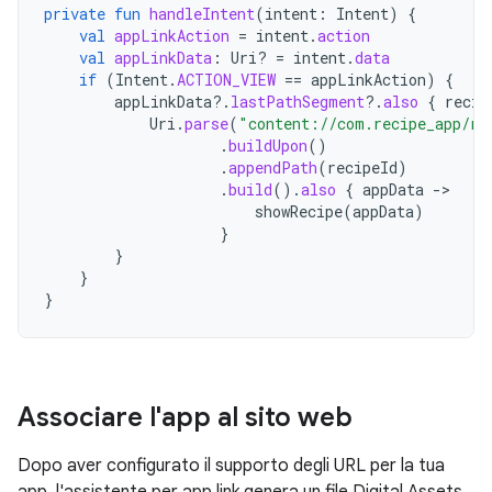
private
fun
handleIntent
(
intent
:
Intent
)
{
val
appLinkAction
=
intent
.
action
val
appLinkData
:
Uri? 
=
intent
.
data
if
(
Intent
.
ACTION_VIEW
==
appLinkAction
)
{
appLinkData
?.
lastPathSegment
?.
also
{
recip
Uri
.
parse
(
"content://com.recipe_app/re
.
buildUpon
()
.
appendPath
(
recipeId
)
.
build
().
also
{
appData
-
showRecipe
(
appData
)
}
}
}
}
Associare l'app al sito web
Dopo aver configurato il supporto degli URL per la tua