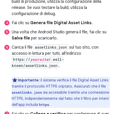
build di produzione, utilizza la configurazione della
release. Se vuoi testare la build, utilizza la
configurazione di debug.
Fai clic su
Genera file Digital Asset Links
.
Una volta che Android Studio genera il file, fai clic su
Salva file
per scaricarlo.
Carica il file
assetlinks.json
sul tuo sito, con
accesso in lettura per tutti, all'indirizzo
https://
yoursite
/.well-
known/assetlinks.json
.
Importante:
il sistema verifica il file Digital Asset Links
tramite il protocollo HTTPS criptato. Assicurati che il file
sia accessibile tramite una connessione
assetlinks.json
HTTPS, indipendentemente dal fatto che il filtro per intent
dell'app includa
.
https
Fai clic su
Collega e verifica
per confermare di aver