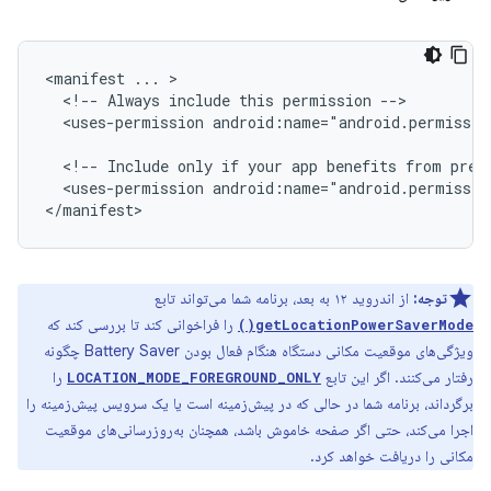
<manifest
...
<!--
Always
include
this
permission
<uses-permission
android:name="android.permissio
<!--
Include
only
if
your
app
benefits
from
prec
<uses-permission
android:name="android.permissio
توجه:
از اندروید ۱۲ به بعد، برنامه شما می‌تواند تابع
را فراخوانی کند تا بررسی کند که
getLocationPowerSaverMode()
ویژگی‌های موقعیت مکانی دستگاه هنگام فعال بودن Battery Saver چگونه
رفتار می‌کنند. اگر این تابع
را
LOCATION_MODE_FOREGROUND_ONLY
برگرداند، برنامه شما در حالی که در پیش‌زمینه است یا یک سرویس پیش‌زمینه را
اجرا می‌کند، حتی اگر صفحه خاموش باشد، همچنان به‌روزرسانی‌های موقعیت
مکانی را دریافت خواهد کرد.