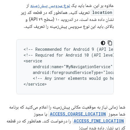
علاوه بر این، شما باید یک
نوع سرویس پیش‌زمینه
از
location
تعریف کنید، همانطور که در قطعه کد زیر
نشان داده شده است. در اندروید ۱۰ (سطح API ۲۹) و
بالاتر، باید این نوع سرویس پیش‌زمینه را تعریف کنید.
<!--
Recommended
for
Android
9
(API
level
28)
<!--
Required
for
Android
10
(API
level
29)
a
android:foregroundServiceType="location"
<!--
Any
inner
elements
would
go
here.
-->
شما زمانی نیاز به موقعیت مکانی پیش‌زمینه را اعلام می‌کنید که برنامه
شما مجوز
ACCESS_COARSE_LOCATION
یا مجوز
ACCESS_FINE_LOCATION
را درخواست کند، همانطور که در قطعه
کد زیر نشان داده شده است: