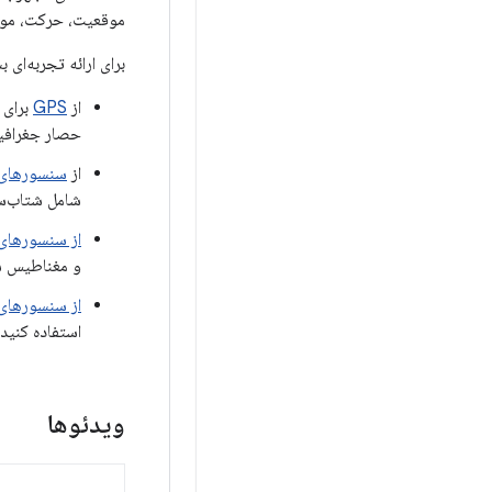
موقعیت، حرکت، موقع
برای ارائه تجربه‌ای بسیار غنی‌تر و با زمی
از
GPS
برای 
حصار جغرافیا
از
سنسورهای
شامل شتاب‌س
از سنسورهای
و مغناطیس س
از سنسورها
استفاده کنید
ویدئوها