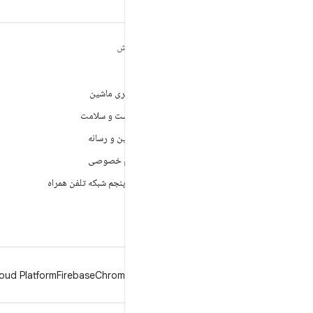
مطالب بیشتر درباره
کاوش
ANDROID
بازی
Android
یادگیری ماشین
Android برای سازمان‌ها
بهداشت و سلامت
امنیت
دوربین و رسانه
منبع آزاد
حریم خصوصی
اخبار
نسل پنجم شبکه تلفن همراه
وبلاگ
پادکست‌ها
oud Platform
Firebase
Chrome
Android