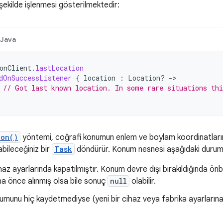
 şekilde işlenmesi gösterilmektedir:
Java
onClient
.
lastLocation
dOnSuccessListener
{
location
:
Location? 
-
// Got last known location. In some rare situations thi
ion()
yöntemi, coğrafi konumun enlem ve boylam koordinatların
abileceğiniz bir
Task
döndürür. Konum nesnesi aşağıdaki duru
az ayarlarında kapatılmıştır. Konum devre dışı bırakıldığında ön
a önce alınmış olsa bile sonuç
null
olabilir.
umunu hiç kaydetmediyse (yeni bir cihaz veya fabrika ayarlarına 