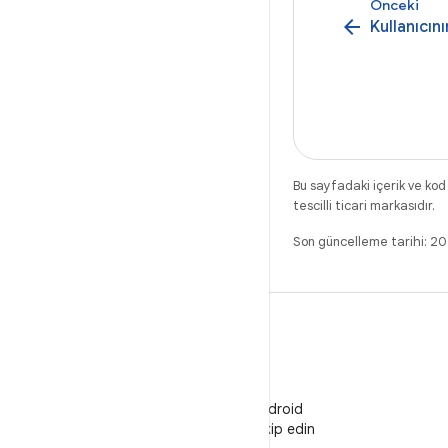
Önceki
arrow_back
Kullanıcın
Bu sayfadaki içerik ve kod
tescilli ticari markasıdır.
Son güncelleme tarihi: 2
WeChat
WeChat'te Android
Developers'ı takip edin