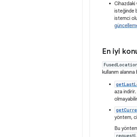
Cihazdaki 
isteğinde 
istemci olu
güncelleme
En iyi ko
FusedLocatio
kullanım alanına 
getLastL
aza indiri
olmayabilir
getCurre
yöntem, ci
Bu yöntem
requestL