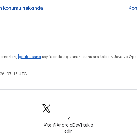
ın konumu hakkında
Kon
 örnekleri,
İçerik Lisansı
sayfasında açıklanan lisanslara tabidir. Java ve Ope
026-07-15 UTC.
X
X'te @AndroidDev'i takip
edin