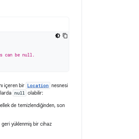
s can be null.
ı içeren bir
Location
nesnesi
mlarda
null
olabilir:
bellek de temizlendiğinden, son
geri yüklenmiş bir cihaz