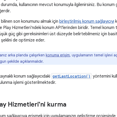
 durumda, kullanıcının mevcut konumuyla ilgilenirsiniz. Bu konum g
erdir.
ın bilinen son konumunu almak için
birleştirilmiş konum sağlayıcıyı
k
e Play Hizmetleri'ndeki konum API'lerinden biridir. Temel konum t
şük güç gibi gereksinimleri üst düzeyde belirtebilmeniz için basit 
şeklini de optimize eder.
nız arka planda çalışırken
konuma erişim
, uygulamanın temel işlevi a
ygun şekilde açıklanmalıdır.
kaynaklı konum sağlayıcıdaki
getLastLocation()
yöntemini kul
bulunma işlemi gösterilmektedir.
ay Hizmetleri'ni kurma
um sağlayıcıya erişmek için uygulamanızın geliştirme projesinde