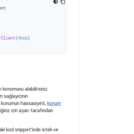
ent
rClient
(
this
)
 konumunu alabilirsiniz.
m sağlayıcının
en konumun hassasiyeti,
konum
iğiniz izin ayarı tarafından
ki kod snippet'inde istek ve