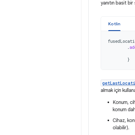
yanıtın basit bir
Kotlin
fusedLocati
.
ad
}
getLastLocat
almak için kullan
Konum, cih
konum dah
Cihaz, kon
olabilir).