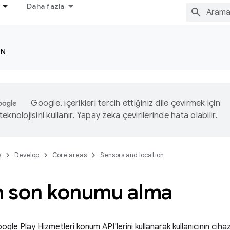
Daha fazla
ON
Google, içerikleri tercih ettiğiniz dile çevirmek için
eknolojisini kullanır. Yapay zeka çevirilerinde hata olabilir.
s
Develop
Core areas
Sensors and location
en son konumu alma
gle Play Hizmetleri konum API'lerini kullanarak kullanıcının ciha