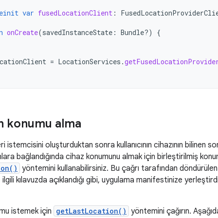
einit
var
fusedLocationClient
:
FusedLocationProviderCli
n
onCreate
(
savedInstanceState
:
Bundle?)
{
cationClient
=
LocationServices
.
getFusedLocationProvide
on konumu alma
 istemcisini oluşturduktan sonra kullanıcının cihazının bilinen son
ara bağlandığında cihaz konumunu almak için birleştirilmiş konu
ion()
yöntemini kullanabilirsiniz. Bu çağrı tarafından döndürül
e ilgili kılavuzda açıklandığı gibi, uygulama manifestinize yerleştird
umu istemek için
getLastLocation()
yöntemini çağırın. Aşağıda