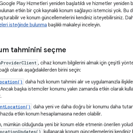
Google Play Hizmetleri yeniden başlatıldı ve hizmetler yeniden 
bulunan etkin bir çok kaynaklı konum sağlayıcı istemcisi yok. Bu 
şturabilir ve konum güncellemelerini kendiniz isteyebilirsiniz. Dah
leri isteğinde bulunma
başlıklı makaleyi inceleyin.
num tahminini seçme
nProviderClient
, cihaz konum bilgilerini almak için çeşitli yö
bağlı olarak aşağıdakilerden birini seçin:
ocation()
daha hızlı konum tahmini alır ve uygulamanızla ilişkilen
r. Ancak başka istemciler konumu yakın zamanda etkin olarak kull
.
ntLocation()
daha yeni ve daha doğru bir konumu daha tutarlı 
hazda etkin konum hesaplamasına neden olabilir.
, mümkün olduğunda yeni bir konum elde etmenin önerilen yolud
ocationUpdates()
kullanarak konum güncellemelerini kendiniz