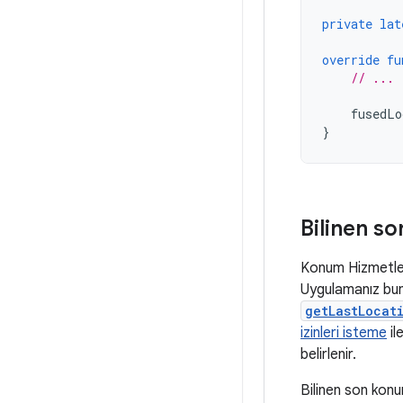
private
lat
override
fu
// ...
fusedLo
}
Bilinen s
Konum Hizmetleri
Uygulamanız bunl
getLastLocat
izinleri isteme
il
belirlenir.
Bilinen son kon