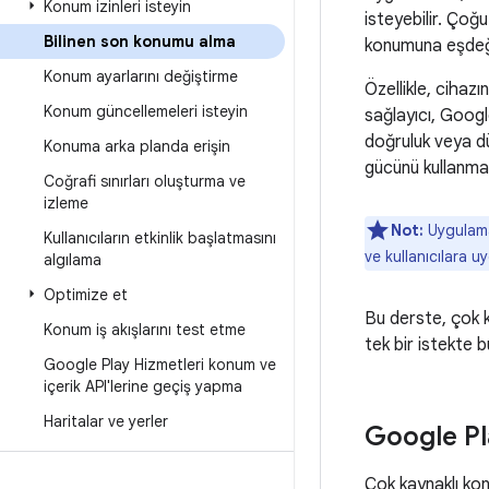
Konum izinleri isteyin
isteyebilir. Çoğu
Bilinen son konumu alma
konumuna eşdeğ
Konum ayarlarını değiştirme
Özellikle, cihaz
Konum güncellemeleri isteyin
sağlayıcı, Googl
doğruluk veya dü
Konuma arka planda erişin
gücünü kullanma 
Coğrafi sınırları oluşturma ve
izleme
Not:
Uygulama
Kullanıcıların etkinlik başlatmasını
ve kullanıcılara u
algılama
Optimize et
Bu derste, çok 
Konum iş akışlarını test etme
tek bir istekte 
Google Play Hizmetleri konum ve
içerik API'lerine geçiş yapma
Haritalar ve yerler
Google Pl
Çok kaynaklı kon