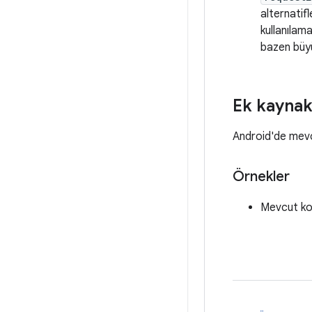
alternatif
kullanılam
bazen büyü
Ek kaynak
Android'de mevcu
Örnekler
Mevcut kon