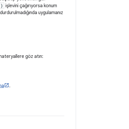
()
işlevini çağırıyorsa konum
de durdurulmadığında uygulamanız
materyallere göz atın:
ma
.