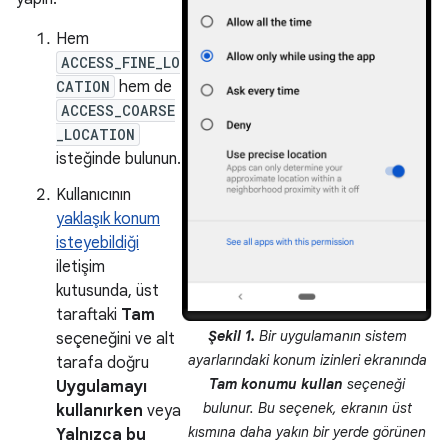
Hem
ACCESS_FINE_LO
CATION
hem de
ACCESS_COARSE
_LOCATION
isteğinde bulunun.
Kullanıcının
yaklaşık konum
isteyebildiği
iletişim
kutusunda, üst
taraftaki
Tam
Şekil 1.
Bir uygulamanın sistem
seçeneğini ve alt
ayarlarındaki konum izinleri ekranında
tarafa doğru
Tam konumu kullan
seçeneği
Uygulamayı
bulunur. Bu seçenek, ekranın üst
kullanırken
veya
kısmına daha yakın bir yerde görünen
Yalnızca bu