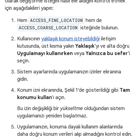
olarak değiştirme isteğini nasıl ele aldığını kontrol etmek
için aşağıdakileri yapın:
Hem
ACCESS_FINE_LOCATION
hem de
ACCESS_COARSE_LOCATION
isteğinde bulunun.
Kullanıcının
yaklaşık konum isteyebildiği
iletişim
kutusunda, üst kısma yakın
Yaklaşık
'yı ve alta doğru
Uygulamayı kullanırken
veya
Yalnızca bu sefer
'i
seçin.
Sistem ayarlarında uygulamanızın izinler ekranına
gidin.
Konum izni ekranında,
Şekil 1
'de gösterildiği gibi
Tam
konumu kullan
'ı açın.
Bu izin değişikliği bir
yükseltme
olduğundan sistem
uygulamanızı yeniden başlatmaz.
Uygulamanızın, konuma dayalı kullanım alanlarında
daha doğru konum verileri alıp almadığını kontrol edin.