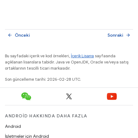
Önceki
Sonraki
arrow_back
arrow_forward
Bu sayfadaki içerik ve kod örnekleri,
İçerik Lisansı
sayfasında
açıklanan lisanslara tabidir. Java ve OpenJDK, Oracle ve/veya satış
ortaklarının tescilli ticari markasıdır.
Son güncelleme tarihi: 2026-02-28 UTC.
ANDROID HAKKINDA DAHA FAZLA
Android
İşletmeler için Android