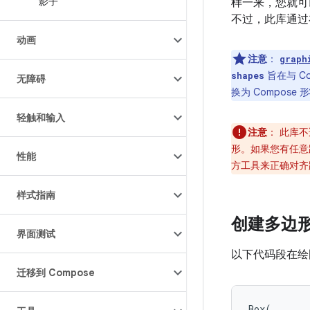
影子
样一来，您就可
不过，此库通过
动画
注意
：
graph
旨在与 Co
shapes
无障碍
换为 Compos
轻触和输入
注意
：
此库不
形。如果您有任意
性能
方工具来正确对齐
样式指南
创建多边
界面测试
以下代码段在绘
迁移到 Compose
Box
(