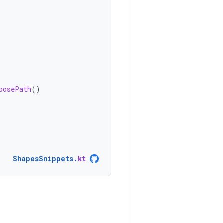
posePath
()
ShapesSnippets
.
kt