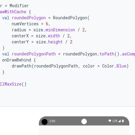
r
=
Modifier
awWithCache
{
val
roundedPolygon
=
RoundedPolygon
(
numVertices
=
6
,
radius
=
size
.
minDimension
/
2
,
centerX
=
size
.
width
/
2
,
centerY
=
size
.
height
/
2
)
val
roundedPolygonPath
=
roundedPolygon
.
toPath
().
asCom
onDrawBehind
{
drawPath
(
roundedPolygonPath
,
color
=
Color
.
Blue
)
}
llMaxSize
()