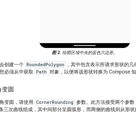
图 2
. 绘图区域中央的蓝色六边形。
库会创建一个
RoundedPolygon
，其中包含表示所请求形状的几何图
您必须从中获取
Path
对象，以便将该形状转换为 Compose
角变圆
角变圆，请使用
CornerRounding
参数。此方法接受两个参数
-3 条三次曲线组成，其中间部分呈圆弧形，而两侧的曲线则从形