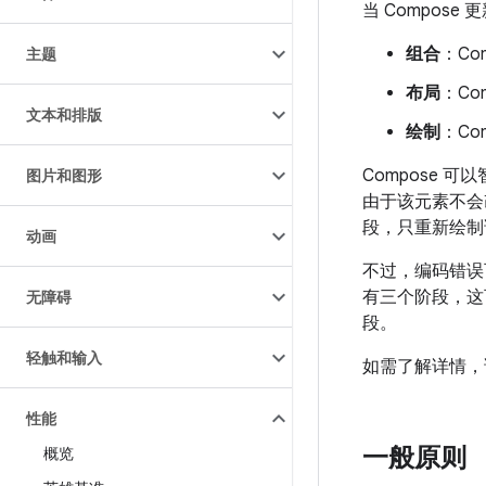
当 Compos
组合
：Co
主题
布局
：Co
文本和排版
绘制
：Co
Compose
图片和图形
由于该元素不会
段，只重新绘制
动画
不过，编码错误可
有三个阶段，这
无障碍
段。
轻触和输入
如需了解详情
性能
一般原则
概览