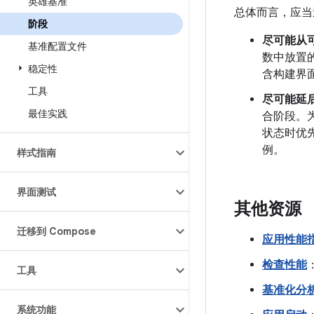
英雄基准
总体而言，应当
阶段
尽可能从
基准配置文件
数中放置
稳定性
含构建界
工具
尽可能延
最佳实践
合阶段。为
状态时优先
例。
样式指南
界面测试
其他资源
迁移到 Compose
应用性能
检查性能
工具
基准化分
系统功能