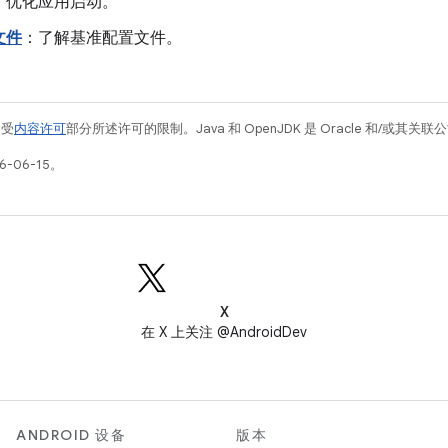
：优化应用启动。
文件
：了解基准配置文件。
例受
内容许可
部分所述许可的限制。Java 和 OpenJDK 是 Oracle 和/或其
-06-15。
X
在 X 上关注 @AndroidDev
ANDROID 设备
版本