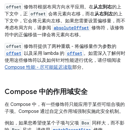
offset
修饰符根据布局方向水平应用。在
从左到右
的上
下文中，正
offset
会将元素向右移，而在
从右到左
的上
下文中，它会将元素向左移。如果您需要设置偏移量，而不
考虑布局方向，请参阅
absoluteOffset
修饰符，该修饰
符中的正偏移值一律会将元素向右移。
offset
修饰符提供了两种重载 - 将偏移量作为参数的
offset
以及采用 lambda 的
offset
。如需深入了解何时
使用这些修饰符以及如何针对性能进行优化，请仔细阅读
Compose 性能 - 尽可能延迟读取
部分。
Compose 中的作用域安全
在 Compose 中，有一些修饰符只能应用于某些可组合项的
子项。Compose 通过自定义作用域强制实施此安全机制。
例如，如果您希望使某个子项与父项
Box
同样大，而不影
响
Box
尺寸，请使用
matchParentSize
修饰