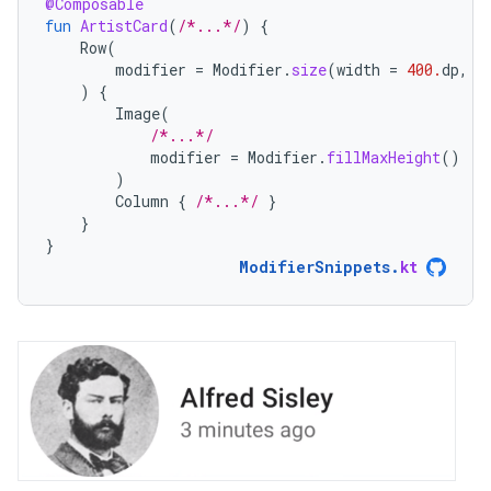
@Composable
fun
ArtistCard
(
/*...*/
)
{
Row
(
modifier
=
Modifier
.
size
(
width
=
400.
dp
,
h
)
{
Image
(
/*...*/
modifier
=
Modifier
.
fillMaxHeight
()
)
Column
{
/*...*/
}
}
}
ModifierSnippets
.
kt