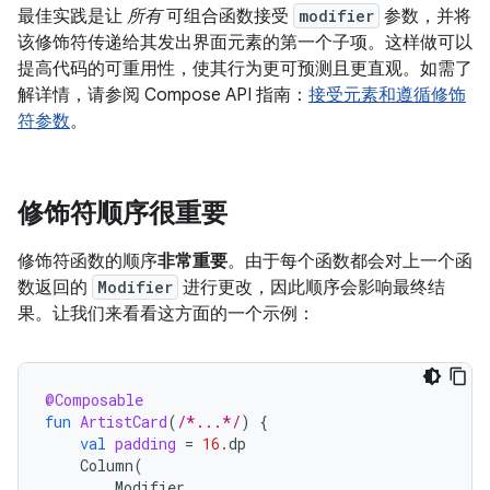
最佳实践是让
所有
可组合函数接受
modifier
参数，并将
该修饰符传递给其发出界面元素的第一个子项。这样做可以
提高代码的可重用性，使其行为更可预测且更直观。如需了
解详情，请参阅 Compose API 指南：
接受元素和遵循修饰
符参数
。
修饰符顺序很重要
修饰符函数的顺序
非常重要
。由于每个函数都会对上一个函
数返回的
Modifier
进行更改，因此顺序会影响最终结
果。让我们来看看这方面的一个示例：
@Composable
fun
ArtistCard
(
/*...*/
)
{
val
padding
=
16.
dp
Column
(
Modifier