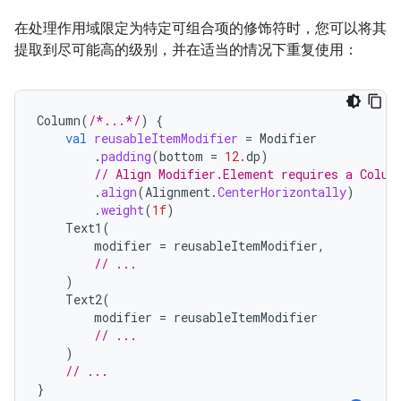
在处理作用域限定为特定可组合项的修饰符时，您可以将其
提取到尽可能高的级别，并在适当的情况下重复使用：
Column
(
/*...*/
)
{
val
reusableItemModifier
=
Modifier
.
padding
(
bottom
=
12.
dp
)
// Align Modifier.Element requires a Colum
.
align
(
Alignment
.
CenterHorizontally
)
.
weight
(
1f
)
Text1
(
modifier
=
reusableItemModifier
,
// ...
)
Text2
(
modifier
=
reusableItemModifier
// ...
)
// ...
}