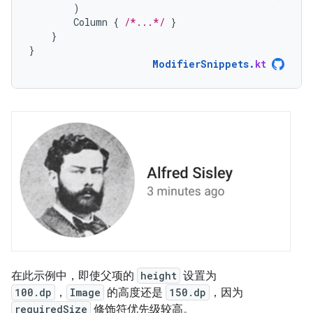
)
Column
{
/*...*/
}
}
}
ModifierSnippets
.
kt
在此示例中，即使父项的
height
设置为
100.dp
，
Image
的高度还是
150.dp
，因为
requiredSize
修饰符优先级较高。