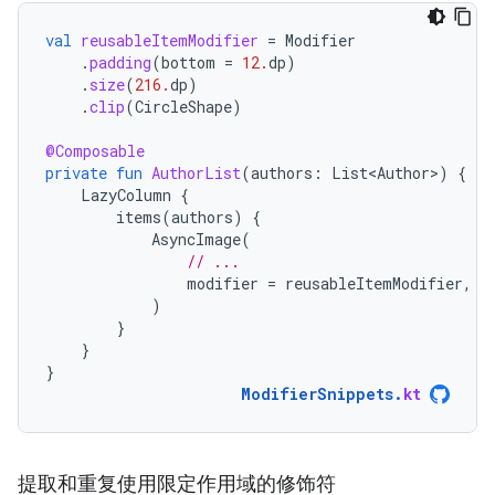
val
reusableItemModifier
=
Modifier
.
padding
(
bottom
=
12.
dp
)
.
size
(
216.
dp
)
.
clip
(
CircleShape
)
@Composable
private
fun
AuthorList
(
authors
:
List<Author>
)
{
LazyColumn
{
items
(
authors
)
{
AsyncImage
(
// ...
modifier
=
reusableItemModifier
,
)
}
}
}
ModifierSnippets
.
kt
提取和重复使用限定作用域的修饰符