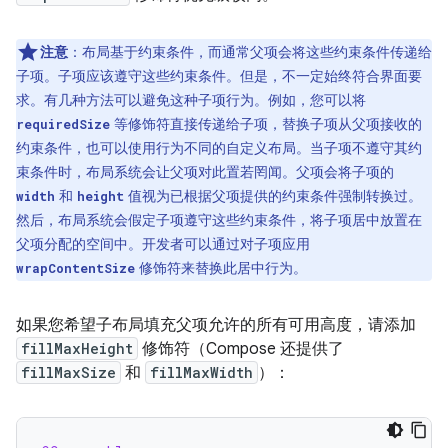
注意
：
布局基于约束条件，而通常父项会将这些约束条件传递给
子项。子项应该遵守这些约束条件。
但是，不一定始终符合界面要
求。有几种方法可以避免这种子项行为。例如，您可以将
等修饰符直接传递给子项，替换子项从父项接收的
requiredSize
约束条件，也可以使用行为不同的自定义布局。当子项不遵守其约
束条件时，布局系统会让父项对此置若罔闻。父项会将子项的
和
值视为已根据父项提供的约束条件强制转换过。
width
height
然后，布局系统会假定子项遵守这些约束条件，将子项居中放置在
父项分配的空间中。开发者可以通过对子项应用
修饰符来替换此居中行为。
wrapContentSize
如果您希望子布局填充父项允许的所有可用高度，请添加
fillMaxHeight
修饰符（Compose 还提供了
fillMaxSize
和
fillMaxWidth
）：