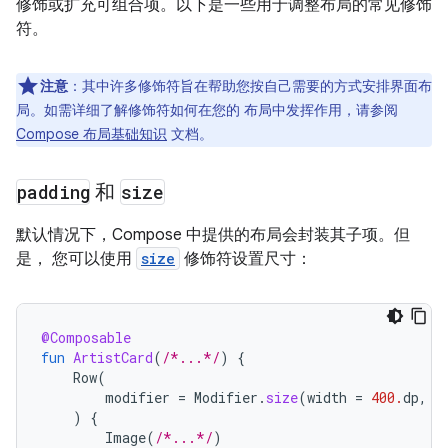
修饰或扩充可组合项。以下是一些用于调整布局的常见修饰
符。
注意
：其中许多修饰符旨在帮助您按自己需要的方式安排界面布
局。如需详细了解修饰符如何在您的 布局中发挥作用，请参阅
Compose 布局基础知识
文档。
padding
和
size
默认情况下，Compose 中提供的布局会封装其子项。但
是， 您可以使用
size
修饰符设置尺寸：
@Composable
fun
ArtistCard
(
/*...*/
)
{
Row
(
modifier
=
Modifier
.
size
(
width
=
400.
dp
,
h
)
{
Image
(
/*...*/
)