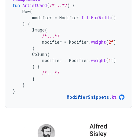
fun
ArtistCard
(
/*...*/
)
{
Row
(
modifier
=
Modifier
.
fillMaxWidth
()
)
{
Image
(
/*...*/
modifier
=
Modifier
.
weight
(
2f
)
)
Column
(
modifier
=
Modifier
.
weight
(
1f
)
)
{
/*...*/
}
}
}
ModifierSnippets
.
kt