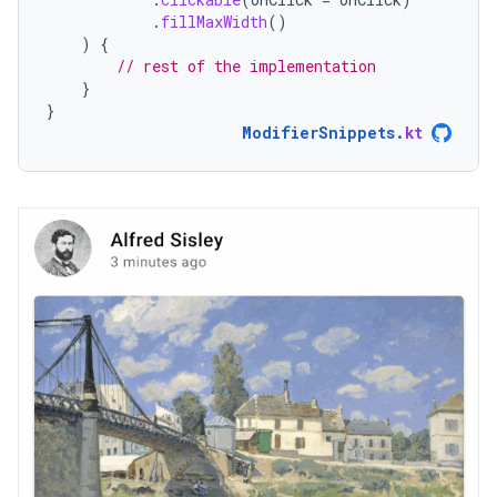
.
fillMaxWidth
()
)
{
// rest of the implementation
}
}
ModifierSnippets
.
kt