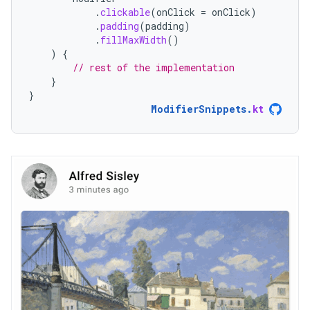
.
clickable
(
onClick
=
onClick
)
.
padding
(
padding
)
.
fillMaxWidth
()
)
{
// rest of the implementation
}
}
ModifierSnippets
.
kt