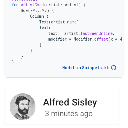
fun
ArtistCard
(
artist
:
Artist
)
{
Row
(
/*...*/
)
{
Column
{
Text
(
artist
.
name
)
Text
(
text
=
artist
.
lastSeenOnline
,
modifier
=
Modifier
.
offset
(
x
=
4.
d
)
}
}
}
ModifierSnippets
.
kt