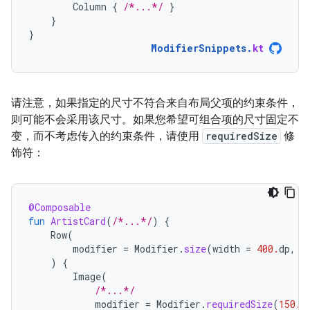
Column
{
/*...*/
}
}
}
ModifierSnippets
.
kt
请注意，如果指定的尺寸不符合来自布局父项的约束条件，
则可能不会采用该尺寸。如果您希望可组合项的尺寸固定不
变，而不考虑传入的约束条件，请使用
requiredSize
修
饰符：
@Composable
fun
ArtistCard
(
/*...*/
)
{
Row
(
modifier
=
Modifier
.
size
(
width
=
400.
dp
,
h
)
{
Image
(
/*...*/
modifier
=
Modifier
.
requiredSize
(
150.
d