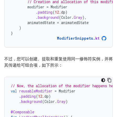
// Creation and allocation of this modifie
modifier
=
Modifier
.
padding
(
12.
dp
)
.
background
(
Color
.
Gray
),
animatedState
=
animatedState
)
}
ModifierSnippets
.
kt
不过，您可以创建、提取和重复使用同一修饰符实例，并将
其传递给可组合项，如下所示：
// Now, the allocation of the modifier happens her
val
reusableModifier
=
Modifier
.
padding
(
12.
dp
)
.
background
(
Color
.
Gray
)
@Composable