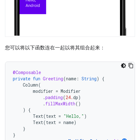
您可以将以下函数连在一起以将其组合起来：
@Composable
private
fun
Greeting
(
name
:
String
)
{
Column
(
modifier
=
Modifier
.
padding
(
24.
dp
)
.
fillMaxWidth
()
)
{
Text
(
text
=
"Hello,"
)
Text
(
text
=
name
)
}
}