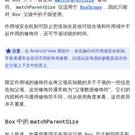
符。
matchParentSize
仅适用于
BoxScope
，因此只能
对
Box
父级中的子级使用。
作用域安全机制可防止您添加在其他可组合项和作用域中不
起作用的修饰符，还可节省试错的时间。
注意
：
在 Android View 系统中，未实施任何作用域安全机制。
开发者通常会尝试不同的布局参数，以找出应考虑的参数及其在特
定父项上下文中的意义。
限定作用域的修饰符会将父项应知晓的关于子项的一些信息
告知父项。这些修饰符通常称为“父项数据修饰符”。
它们的
内部构件与通用修饰符不同，但从使用角度来看，这些差异
并不重要。
Box
中的
match
Parent
Size
如上所述，如果您希望子布局与父项
Box
尺寸相同而不影