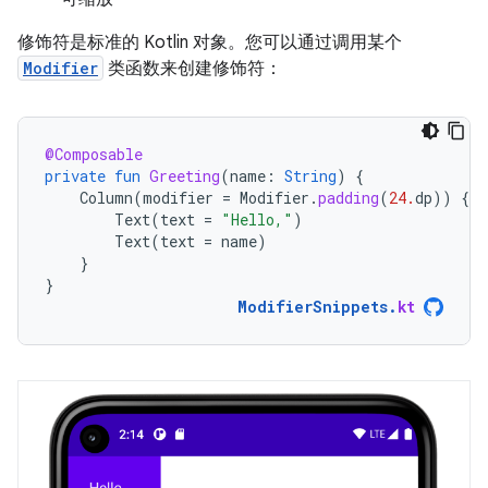
修饰符是标准的 Kotlin 对象。您可以通过调用某个
Modifier
类函数来创建修饰符：
@Composable
private
fun
Greeting
(
name
:
String
)
{
Column
(
modifier
=
Modifier
.
padding
(
24.
dp
))
{
Text
(
text
=
"Hello,"
)
Text
(
text
=
name
)
}
}
ModifierSnippets
.
kt