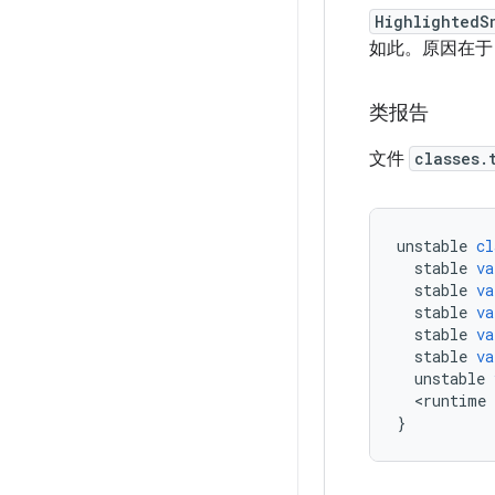
HighlightedS
如此。原因在
类报告
文件
classes.
unstable
cl
stable
va
stable
va
stable
va
stable
va
stable
va
unstable
<
runtime
}