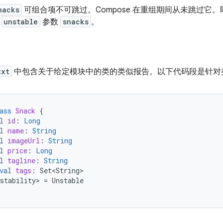
nacks
可组合项不可跳过。Compose 在重组期间从未跳过它
于
unstable
参数
snacks
。
txt
中包含关于给定模块中的类的类似报告。以下代码段是针对
ass
Snack
{
l
id
:
Long
l
name
:
String
l
imageUrl
:
String
l
price
:
Long
l
tagline
:
String
val
tags
:
Set<String>
stability
>
=
Unstable