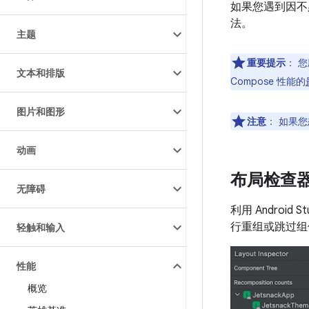
如果您遇到因不
法。
主题
重要提示
：
您
文本和排版
Compose 性能的
图片和图形
注意
：
如果您
动画
布局检查
无障碍
利用 Androi
行重组或跳过组
轻触和输入
性能
概览