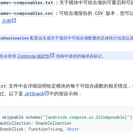
name>-composables.txt
：
关于模块中可组合项的可重启和可
name>-composables.csv
：
可组合项报告的
CSV
版本，您可
。
示例
配置会生成关于项目中可组合项数量的总体统计信息以
csDestination
告会使用
Compose 稳定性
指南中描述的编译器标记。
txt
文件中会详细说明给定模块的每个可组合函数的相关情况，
跳过。以下是
JetSnack
中的假设示例：
skippable
scheme
(
"[androidx.compose.ui.UiComposable]"
)
ackCollection
:
SnackCollection
SnackClick
:
Function1<Long
,
Unit