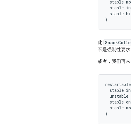
stable
mo
stable
in
stable
hi
)
此
SnackColle
不是强制性要求
或者，我们再来
restartable
stable
in
unstable
stable
on
stable
mo
)