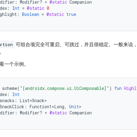
difier
:
Modifier? 
=
@static
Companion
dex
:
Int
=
@static
0
ghlight
:
Boolean
=
@static
true
ction
可组合项完全可重启、可跳过，并且很稳定。一般来说
。
看一个示例。
scheme
(
"[androidx.compose.ui.UiComposable]"
)
fun
Highl
dex
:
Int
snacks
:
List<Snack>
SnackClick
:
Function1<Long
,
Unit
difier
:
Modifier? 
=
@static
Companion