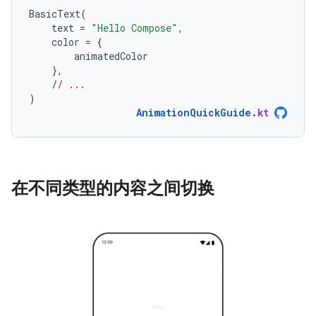
BasicText
(
text
=
"Hello Compose"
,
color
=
{
animatedColor
},
// ...
)
AnimationQuickGuide
.
kt
在不同类型的内容之间切换