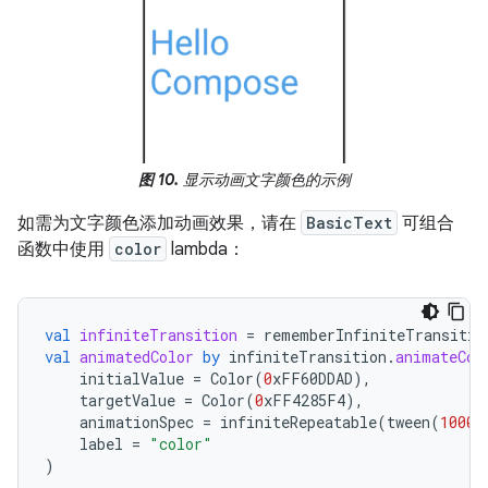
图 10.
显示动画文字颜色的示例
如需为文字颜色添加动画效果，请在
BasicText
可组合
函数中使用
color
lambda：
val
infiniteTransition
=
rememberInfiniteTransitio
val
animatedColor
by
infiniteTransition
.
animateCol
initialValue
=
Color
(
0
xFF60DDAD
),
targetValue
=
Color
(
0
xFF4285F4
),
animationSpec
=
infiniteRepeatable
(
tween
(
1000
)
label
=
"color"
)