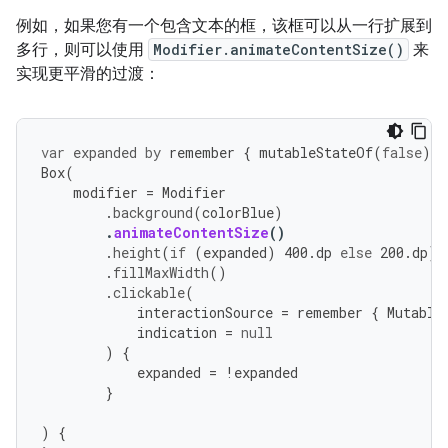
例如，如果您有一个包含文本的框，该框可以从一行扩展到
多行，则可以使用
Modifier.animateContentSize()
来
实现更平滑的过渡：
var
expanded
by
remember
{
mutableStateOf
(
false
)
}
Box
(
modifier
=
Modifier
.
background
(
colorBlue
)
.
animateContentSize
()
.
height
(
if
(
expanded
)
400.
dp
else
200.
dp
)
.
fillMaxWidth
()
.
clickable
(
interactionSource
=
remember
{
Mutable
indication
=
null
)
{
expanded
=
!
expanded
}
)
{