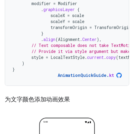
modifier
=
Modifier
.
graphicsLayer
{
scaleX
=
scale
scaleY
=
scale
transformOrigin
=
TransformOrigin
.
}
.
align
(
Alignment
.
Center
),
// Text composable does not take TextMotio
// Provide it via style argument but make 
style
=
LocalTextStyle
.
current
.
copy
(
textMo
)
}
AnimationQuickGuide
.
kt
为文字颜色添加动画效果