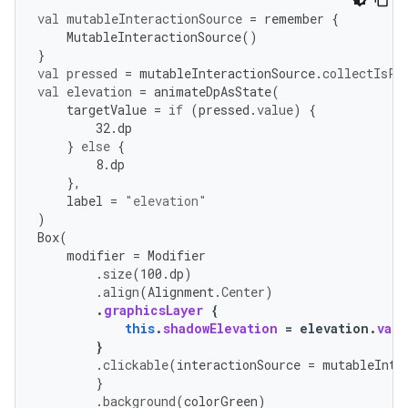
val
mutableInteractionSource
=
remember
{
MutableInteractionSource
()
}
val
pressed
=
mutableInteractionSource
.
collectIsPr
val
elevation
=
animateDpAsState
(
targetValue
=
if
(
pressed
.
value
)
{
32.
dp
}
else
{
8.
dp
},
label
=
"elevation"
)
Box
(
modifier
=
Modifier
.
size
(
100.
dp
)
.
align
(
Alignment
.
Center
)
.
graphicsLayer
{
this
.
shadowElevation
=
elevation
.
valu
}
.
clickable
(
interactionSource
=
mutableInte
}
.
background
(
colorGreen
)