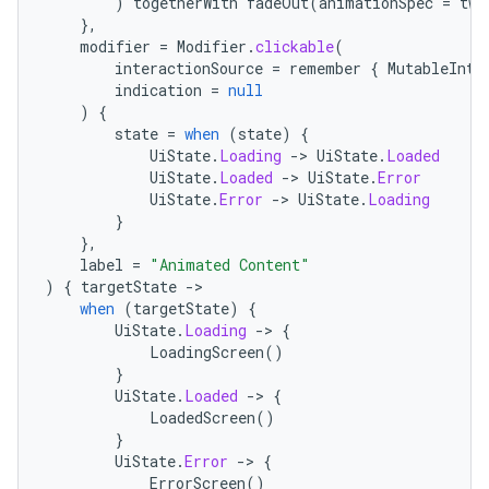
)
togetherWith
fadeOut
(
animationSpec
=
twe
},
modifier
=
Modifier
.
clickable
(
interactionSource
=
remember
{
MutableInte
indication
=
null
)
{
state
=
when
(
state
)
{
UiState
.
Loading
-
>
UiState
.
Loaded
UiState
.
Loaded
-
>
UiState
.
Error
UiState
.
Error
-
>
UiState
.
Loading
}
},
label
=
"Animated Content"
)
{
targetState
-
when
(
targetState
)
{
UiState
.
Loading
-
>
{
LoadingScreen
()
}
UiState
.
Loaded
-
>
{
LoadedScreen
()
}
UiState
.
Error
-
>
{
ErrorScreen
()