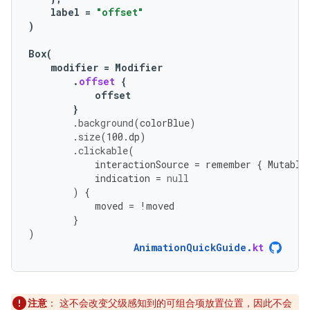
label
=
"offset"
)
Box
(
modifier
=
Modifier
.
offset
{
offset
}
.
background
(
colorBlue
)
.
size
(
100.
dp
)
.
clickable
(
interactionSource
=
remember
{
Mutable
indication
=
null
)
{
moved
=
!
moved
}
)
AnimationQuickGuide
.
kt
注意
：
这不会改变父级感知到的可组合项放置位置，因此不会