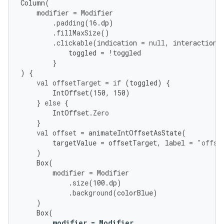
Column
(
modifier
=
Modifier
.
padding
(
16.
dp
)
.
fillMaxSize
()
.
clickable
(
indication
=
null
,
interactionS
toggled
=
!
toggled
}
)
{
val
offsetTarget
=
if
(
toggled
)
{
IntOffset
(
150
,
150
)
}
else
{
IntOffset
.
Zero
}
val
offset
=
animateIntOffsetAsState
(
targetValue
=
offsetTarget
,
label
=
"offse
)
Box
(
modifier
=
Modifier
.
size
(
100.
dp
)
.
background
(
colorBlue
)
)
Box
(
modifier
=
Modifier