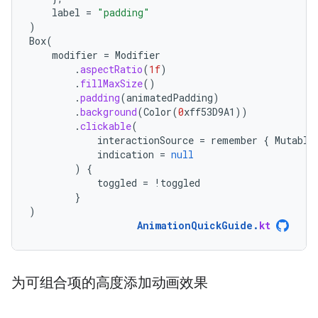
label
=
"padding"
)
Box
(
modifier
=
Modifier
.
aspectRatio
(
1f
)
.
fillMaxSize
()
.
padding
(
animatedPadding
)
.
background
(
Color
(
0
xff53D9A1
))
.
clickable
(
interactionSource
=
remember
{
Mutable
indication
=
null
)
{
toggled
=
!
toggled
}
)
AnimationQuickGuide
.
kt
为可组合项的高度添加动画效果