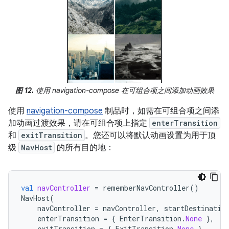
图 12.
使用 navigation-compose 在可组合项之间添加动画效果
使用
navigation-compose
制品时，如需在可组合项之间添
加动画过渡效果，请在可组合项上指定
enterTransition
和
exitTransition
。您还可以将默认动画设置为用于顶
级
NavHost
的所有目的地：
val
navController
=
rememberNavController
()
NavHost
(
navController
=
navController
,
startDestinatio
enterTransition
=
{
EnterTransition
.
None
},
exitTransition
=
{
ExitTransition
.
None
}