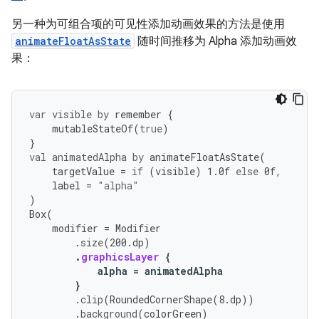
另一种为可组合项的可见性添加动画效果的方法是使用
animateFloatAsState
随时间推移为 Alpha 添加动画效
果：
var
visible
by
remember
{
mutableStateOf
(
true
)
}
val
animatedAlpha
by
animateFloatAsState
(
targetValue
=
if
(
visible
)
1.0f
else
0f
,
label
=
"alpha"
)
Box
(
modifier
=
Modifier
.
size
(
200.
dp
)
.
graphicsLayer
{
alpha
=
animatedAlpha
}
.
clip
(
RoundedCornerShape
(
8.
dp
))
.
background
(
colorGreen
)