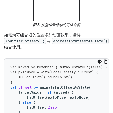
图 5.
按偏移量移动的可组合项
如需为可组合项的位置添加动画效果，请将
Modifier.offset{ }
与
animateIntOffsetAsState()
结合使用。
var
moved
by
remember
{
mutableStateOf
(
false
)
}
val
pxToMove
=
with
(
LocalDensity
.
current
)
{
100.
dp
.
toPx
().
roundToInt
()
}
val
offset
by
animateIntOffsetAsState
(
targetValue
=
if
(
moved
)
{
IntOffset
(
pxToMove
,
pxToMove
)
}
else
{
IntOffset
.
Zero
},