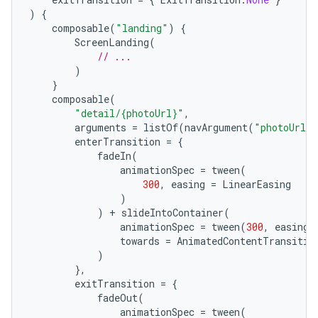
)
{
composable
(
"landing"
)
{
ScreenLanding
(
// ...
)
}
composable
(
"detail/{photoUrl}"
,
arguments
=
listOf
(
navArgument
(
"photoUrl"
enterTransition
=
{
fadeIn
(
animationSpec
=
tween
(
300
,
easing
=
LinearEasing
)
)
+
slideIntoContainer
(
animationSpec
=
tween
(
300
,
easing
towards
=
AnimatedContentTransitio
)
},
exitTransition
=
{
fadeOut
(
animationSpec
=
tween
(