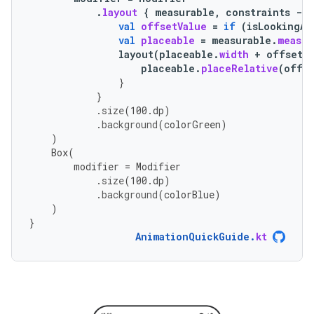
.
layout
{
measurable
,
constraints
-
>
val
offsetValue
=
if
(
isLookingAh
val
placeable
=
measurable
.
measur
layout
(
placeable
.
width
+
offsetV
placeable
.
placeRelative
(
offse
}
}
.
size
(
100.
dp
)
.
background
(
colorGreen
)
)
Box
(
modifier
=
Modifier
.
size
(
100.
dp
)
.
background
(
colorBlue
)
)
}
AnimationQuickGuide
.
kt