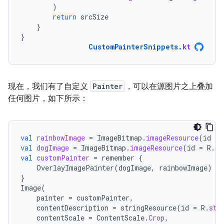
)
return
srcSize
}
}
CustomPainterSnippets
.
kt
现在，我们有了自定义
Painter
，可以在源图片之上叠加
任何图片，如下所示：
val
rainbowImage
=
ImageBitmap
.
imageResource
(
id
=
val
dogImage
=
ImageBitmap
.
imageResource
(
id
=
R
.
dr
val
customPainter
=
remember
{
OverlayImagePainter
(
dogImage
,
rainbowImage
)
}
Image
(
painter
=
customPainter
,
contentDescription
=
stringResource
(
id
=
R
.
str
contentScale
=
ContentScale
.
Crop
,