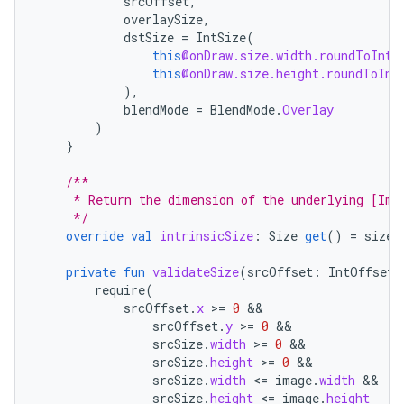
srcOffset
,
overlaySize
,
dstSize
=
IntSize
(
this
@onDraw.size.width.roundToInt
(
this
@onDraw.size.height.roundToInt
),
blendMode
=
BlendMode
.
Overlay
)
}
/**
     * Return the dimension of the underlying [Ima
     */
override
val
intrinsicSize
:
Size
get
()
=
size
.
private
fun
validateSize
(
srcOffset
:
IntOffset
,
require
(
srcOffset
.
x
>
=
0
srcOffset
.
y
>
=
0
srcSize
.
width
>
=
0
srcSize
.
height
>
=
0
srcSize
.
width
<
=
image
.
width
srcSize
.
height
<
=
image
.
height