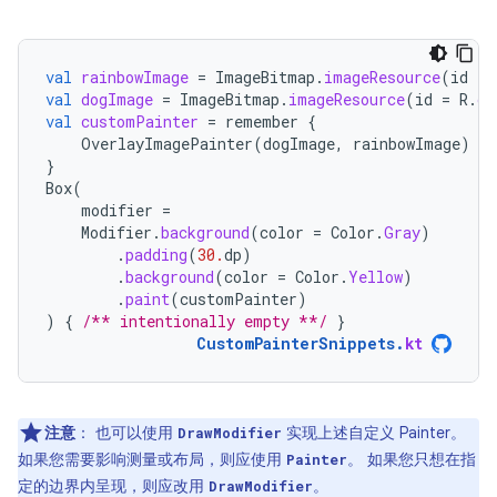
val
rainbowImage
=
ImageBitmap
.
imageResource
(
id
=
val
dogImage
=
ImageBitmap
.
imageResource
(
id
=
R
.
dr
val
customPainter
=
remember
{
OverlayImagePainter
(
dogImage
,
rainbowImage
)
}
Box
(
modifier
=
Modifier
.
background
(
color
=
Color
.
Gray
)
.
padding
(
30.
dp
)
.
background
(
color
=
Color
.
Yellow
)
.
paint
(
customPainter
)
)
{
/** intentionally empty **/
}
CustomPainterSnippets
.
kt
注意
：
也可以使用
实现上述自定义 Painter。
DrawModifier
如果您需要影响测量或布局，则应使用
。 如果您只想在指
Painter
定的边界内呈现，则应改用
。
DrawModifier