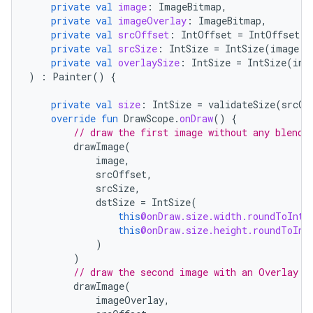
private
val
image
:
ImageBitmap
,
private
val
imageOverlay
:
ImageBitmap
,
private
val
srcOffset
:
IntOffset
=
IntOffset
.
Z
private
val
srcSize
:
IntSize
=
IntSize
(
image
.
w
private
val
overlaySize
:
IntSize
=
IntSize
(
ima
)
:
Painter
()
{
private
val
size
:
IntSize
=
validateSize
(
srcOf
override
fun
DrawScope
.
onDraw
()
{
// draw the first image without any blend 
drawImage
(
image
,
srcOffset
,
srcSize
,
dstSize
=
IntSize
(
this
@onDraw.size.width.roundToInt
(
this
@onDraw.size.height.roundToInt
)
)
// draw the second image with an Overlay b
drawImage
(
imageOverlay
,