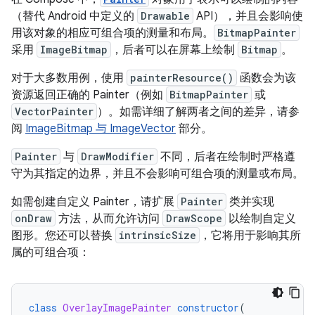
（替代 Android 中定义的
Drawable
API），并且会影响使
用该对象的相应可组合项的测量和布局。
BitmapPainter
采用
ImageBitmap
，后者可以在屏幕上绘制
Bitmap
。
对于大多数用例，使用
painterResource()
函数会为该
资源返回正确的 Painter（例如
BitmapPainter
或
VectorPainter
）。如需详细了解两者之间的差异，请参
阅
ImageBitmap 与 ImageVector
部分。
Painter
与
DrawModifier
不同，后者在绘制时严格遵
守为其指定的边界，并且不会影响可组合项的测量或布局。
如需创建自定义 Painter，请扩展
Painter
类并实现
onDraw
方法，从而允许访问
DrawScope
以绘制自定义
图形。您还可以替换
intrinsicSize
，它将用于影响其所
属的可组合项：
class
OverlayImagePainter
constructor
(