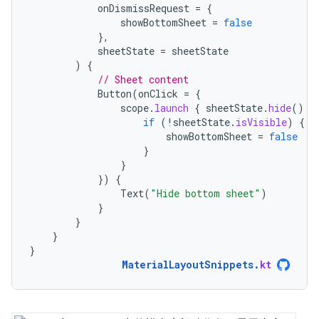
onDismissRequest
=
{
showBottomSheet
=
false
},
sheetState
=
sheetState
)
{
// Sheet content
Button
(
onClick
=
{
scope
.
launch
{
sheetState
.
hide
()
}
if
(
!
sheetState
.
isVisible
)
{
showBottomSheet
=
false
}
}
})
{
Text
(
"Hide bottom sheet"
)
}
}
}
}
MaterialLayoutSnippets
.
kt