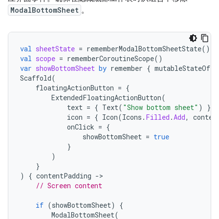
ModalBottomSheet
。
val
sheetState
=
rememberModalBottomSheetState
()
val
scope
=
rememberCoroutineScope
()
var
showBottomSheet
by
remember
{
mutableStateOf
(
f
Scaffold
(
floatingActionButton
=
{
ExtendedFloatingActionButton
(
text
=
{
Text
(
"Show bottom sheet"
)
},
icon
=
{
Icon
(
Icons
.
Filled
.
Add
,
conten
onClick
=
{
showBottomSheet
=
true
}
)
}
)
{
contentPadding
-
// Screen content
if
(
showBottomSheet
)
{
ModalBottomSheet
(