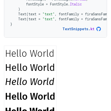
fontStyle
=
FontStyle
.
Italic
)
Text
(
text
=
"text"
,
fontFamily
=
firaSansFami
Text
(
text
=
"text"
,
fontFamily
=
firaSansFami
}
TextSnippets
.
kt