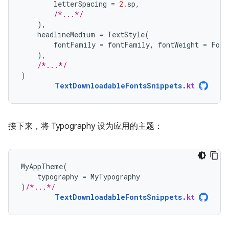
letterSpacing
=
2.
sp
,
/*...*/
),
headlineMedium
=
TextStyle
(
fontFamily
=
fontFamily
,
fontWeight
=
Font
),
/*...*/
)
TextDownloadableFontsSnippets
.
kt
接下来，将 Typography 设为应用的主题：
MyAppTheme
(
typography
=
MyTypography
)
/*...*/
TextDownloadableFontsSnippets
.
kt