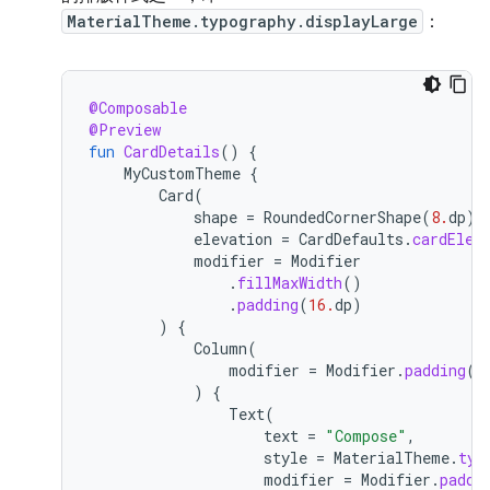
MaterialTheme.typography.displayLarge
：
@Composable
@Preview
fun
CardDetails
()
{
MyCustomTheme
{
Card
(
shape
=
RoundedCornerShape
(
8.
dp
),
elevation
=
CardDefaults
.
cardElev
modifier
=
Modifier
.
fillMaxWidth
()
.
padding
(
16.
dp
)
)
{
Column
(
modifier
=
Modifier
.
padding
(
1
)
{
Text
(
text
=
"Compose"
,
style
=
MaterialTheme
.
typ
modifier
=
Modifier
.
paddi