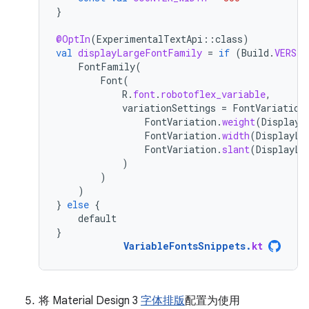
}
@OptIn
(
ExperimentalTextApi
::
class
)
val
displayLargeFontFamily
=
if
(
Build
.
VERSIO
FontFamily
(
Font
(
R
.
font
.
robotoflex_variable
,
variationSettings
=
FontVariation
FontVariation
.
weight
(
DisplayL
FontVariation
.
width
(
DisplayLa
FontVariation
.
slant
(
DisplayLa
)
)
)
}
else
{
default
}
VariableFontsSnippets
.
kt
将 Material Design 3
字体排版
配置为使用