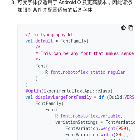
可变字体仅适用于 Android O 及更高版本，因此请添
加限制条件并配置适当的后备字体：
// In Typography.kt
val
default
=
FontFamily
(
/*
    * This can be any font that makes sense
    */
Font
(
R
.
font
.
robotoflex_static_regular
)
)
@OptIn
(
ExperimentalTextApi
::
class
)
val
displayLargeFontFamily
=
if
(
Build
.
VERSIO
FontFamily
(
Font
(
R
.
font
.
robotoflex_variable
,
variationSettings
=
FontVariation
FontVariation
.
weight
(
950
),
FontVariation
.
width
(
30f
),