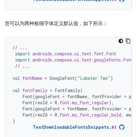
您可以为两种粗细字体定义默认值，如下所示：
// ...
import
androidx.compose.ui.text.font.Font
import
androidx.compose.ui.text.googlefonts.Font
// ...
val
fontName
=
GoogleFont
(
"Lobster Two"
)
val
fontFamily
=
FontFamily
(
Font
(
googleFont
=
fontName
,
fontProvider
=
pro
Font
(
resId
=
R
.
font
.
my_font_regular
),
Font
(
googleFont
=
fontName
,
fontProvider
=
pro
Font
(
resId
=
R
.
font
.
my_font_regular_bold
,
weig
)
TextDownloadableFontsSnippets
.
kt