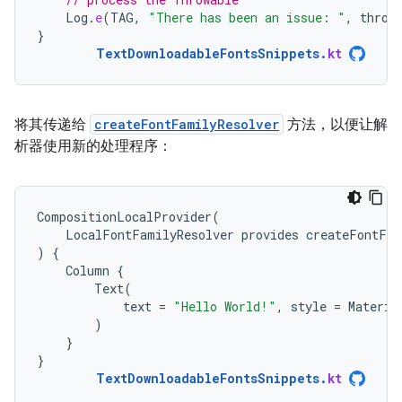
Log
.
e
(
TAG
,
"There has been an issue: "
,
throw
}
TextDownloadableFontsSnippets
.
kt
将其传递给
createFontFamilyResolver
方法，以便让解
析器使用新的处理程序：
CompositionLocalProvider
(
LocalFontFamilyResolver
provides
createFontFam
)
{
Column
{
Text
(
text
=
"Hello World!"
,
style
=
Materia
)
}
}
TextDownloadableFontsSnippets
.
kt