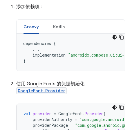
添加依赖项：
Groovy
Kotlin
dependencies
{
...
implementation
"androidx.compose.ui:ui-te
}
使用 Google Fonts 的凭据初始化
GoogleFont.Provider
：
val
provider
=
GoogleFont
.
Provider
(
providerAuthority
=
"com.google.android.g
providerPackage
=
"com.google.android.gms