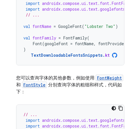
import
androidx.compose.ui.text.font.FontFam
import
androidx.compose.ui.text.googlefonts.
// ...
val
fontName
=
GoogleFont
(
"Lobster Two"
)
val
fontFamily
=
FontFamily
(
Font
(
googleFont
=
fontName
,
fontProvider
)
TextDownloadableFontsSnippets
.
kt
您可以查询字体的其他参数，例如使用
FontWeight
和
FontStyle
分别查询字体的粗细和样式，代码如
下：
// ...
import
androidx.compose.ui.text.googlefonts.
import
androidx.compose.ui.text.font.FontFam