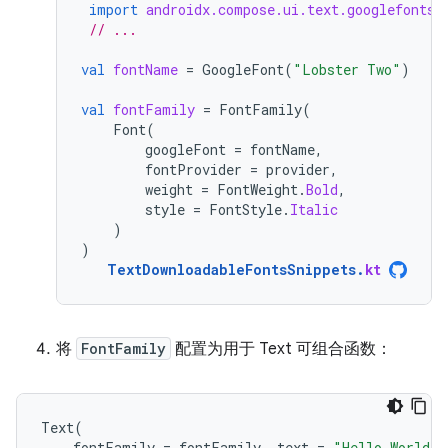
import
androidx.compose.ui.text.googlefonts.
// ...
val
fontName
=
GoogleFont
(
"Lobster Two"
)
val
fontFamily
=
FontFamily
(
Font
(
googleFont
=
fontName
,
fontProvider
=
provider
,
weight
=
FontWeight
.
Bold
,
style
=
FontStyle
.
Italic
)
)
TextDownloadableFontsSnippets
.
kt
将
FontFamily
配置为用于 Text 可组合函数：
Text
(
fontFamily
=
fontFamily
,
text
=
"Hello World!"