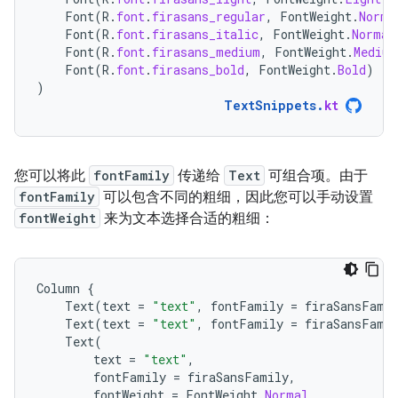
Font
(
R
.
font
.
firasans_regular
,
FontWeight
.
Norma
Font
(
R
.
font
.
firasans_italic
,
FontWeight
.
Normal
Font
(
R
.
font
.
firasans_medium
,
FontWeight
.
Medium
Font
(
R
.
font
.
firasans_bold
,
FontWeight
.
Bold
)
)
TextSnippets
.
kt
您可以将此
fontFamily
传递给
Text
可组合项。由于
fontFamily
可以包含不同的粗细，因此您可以手动设置
fontWeight
来为文本选择合适的粗细：
Column
{
Text
(
text
=
"text"
,
fontFamily
=
firaSansFami
Text
(
text
=
"text"
,
fontFamily
=
firaSansFami
Text
(
text
=
"text"
,
fontFamily
=
firaSansFamily
,
fontWeight
=
FontWeight
.
Normal
,