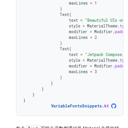
maxLines
=
1
)
Text
(
text
=
"Beautiful UIs on 
style
=
MaterialTheme
.
typ
modifier
=
Modifier
.
paddi
maxLines
=
2
)
Text
(
text
=
"Jetpack Compose i
style
=
MaterialTheme
.
typ
modifier
=
Modifier
.
paddi
maxLines
=
3
)
}
}
}
}
VariableFontsSnippets
.
kt