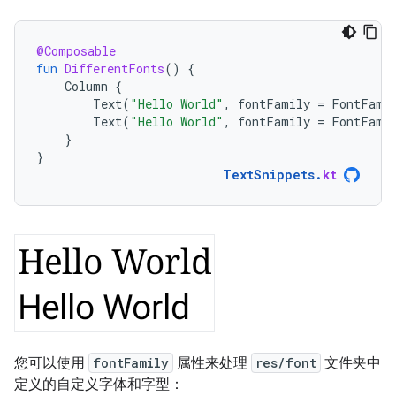
@Composable
fun
DifferentFonts
()
{
Column
{
Text
(
"Hello World"
,
fontFamily
=
FontFami
Text
(
"Hello World"
,
fontFamily
=
FontFami
}
}
TextSnippets
.
kt
您可以使用
fontFamily
属性来处理
res/font
文件夹中
定义的自定义字体和字型：