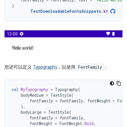
)
TextDownloadableFontsSnippets
.
kt
您还可以定义
Typography
，以使用
FontFamily
：
val
MyTypography
=
Typography
(
bodyMedium
=
TextStyle
(
fontFamily
=
fontFamily
,
fontWeight
=
Font
),
bodyLarge
=
TextStyle
(
fontFamily
=
fontFamily
,
fontWeight
=
FontWeight
.
Bold
,