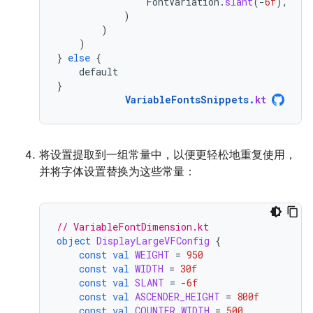
FontVariation
.
slant
(
-
6f
),
)
)
)
}
else
{
default
}
VariableFontsSnippets
.
kt
将设置提取到一组常量中，以便更轻松地重复使用，
并将字体设置替换为这些常量：
// VariableFontDimension.kt
object
DisplayLargeVFConfig
{
const
val
WEIGHT
=
950
const
val
WIDTH
=
30f
const
val
SLANT
=
-
6f
const
val
ASCENDER_HEIGHT
=
800f
const
val
COUNTER_WIDTH
=
500