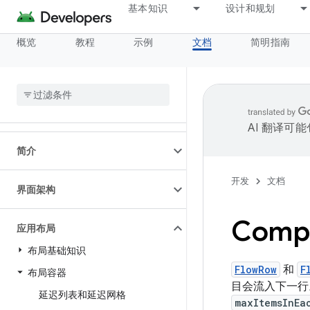
基本知识
设计和规划
概览
教程
示例
文档
简明指南
AI 翻译可
简介
开发
文档
界面架构
Com
应用布局
布局基础知识
FlowRow
和
F
布局容器
目会流入下一行
延迟列表和延迟网格
maxItemsInEa