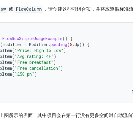
Row
或
FlowColumn
，请创建这些可组合项，并将应遵循标准
e
FlowRowSimpleUsageExample
()
{
(
modifier
=
Modifier
.
padding
(
8.
dp
))
{
pItem
(
"Price: High to Low"
)
pItem
(
"Avg rating: 4+"
)
pItem
(
"Free breakfast"
)
pItem
(
"Free cancellation"
)
pItem
(
"£50 pn"
)
上图所示的界面，其中项目会在第一行没有更多空间时自动流向