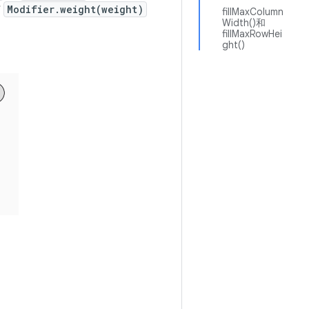
与
Modifier.weight(weight)
fillMaxColumn
Width()和
fillMaxRowHei
ght()