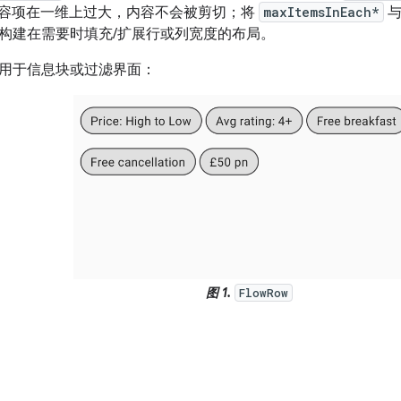
果内容项在一维上过大，内容不会被剪切；将
maxItemsInEach*
构建在需要时填充/扩展行或列宽度的布局。
用于信息块或过滤界面：
图 1.
FlowRow