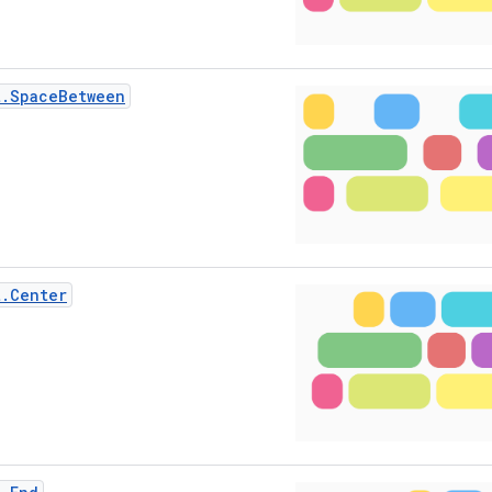
t.SpaceBetween
t.Center