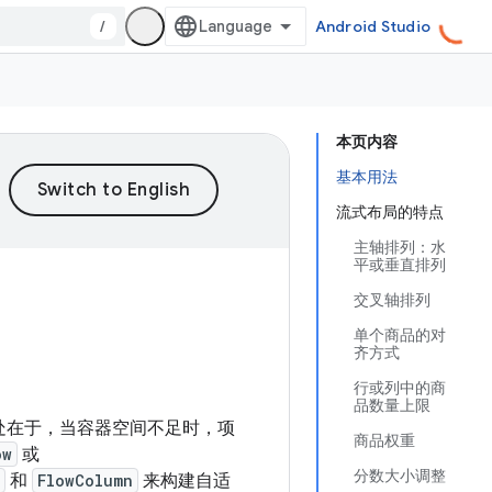
/
Android Studio
本页内容
基本用法
流式布局的特点
主轴排列：水
平或垂直排列
交叉轴排列
单个商品的对
齐方式
行或列中的商
品数量上限
处在于，当容器空间不足时，项
商品权重
ow
或
分数大小调整
和
FlowColumn
来构建自适