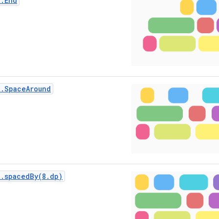
t.End
t.SpaceAround
t.spacedBy(8.dp)