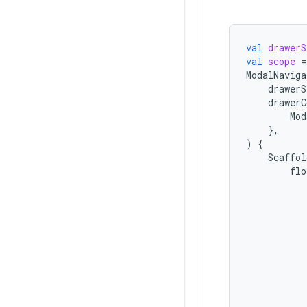
val
drawerS
val
scope
=
ModalNaviga
drawerS
drawerC
Mod
},
)
{
Scaffol
flo