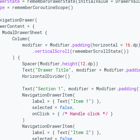
werState
=
rememberDrawerState
(
initialValue
=
DrawerVal
pe
=
rememberCoroutineScope
()
vigationDrawer
(
werContent
=
{
ModalDrawerSheet
{
Column
(
modifier
=
Modifier
.
padding
(
horizontal
=
16.
dp
.
verticalScroll
(
rememberScrollState
())
)
{
Spacer
(
Modifier
.
height
(
12.
dp
))
Text
(
"Drawer Title"
,
modifier
=
Modifier
.
paddi
HorizontalDivider
()
Text
(
"Section 1"
,
modifier
=
Modifier
.
padding
(
NavigationDrawerItem
(
label
=
{
Text
(
"Item 1"
)
},
selected
=
false
,
onClick
=
{
/* Handle click */
}
)
NavigationDrawerItem
(
label
=
{
Text
(
"Item 2"
)
},
selected
=
false
,