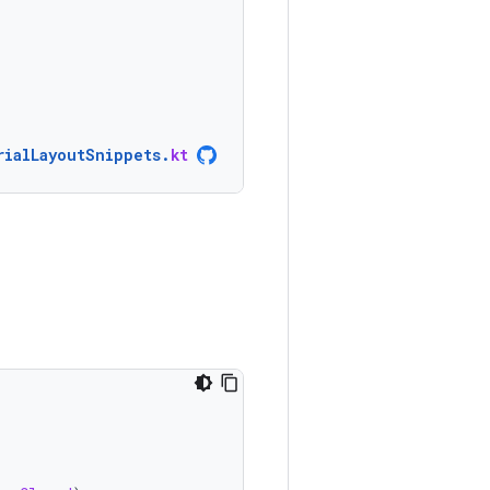
rialLayoutSnippets
.
kt