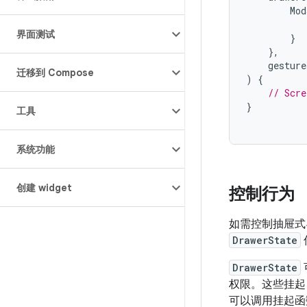
Mod
界面测试
}
},
gesture
迁移到 Compose
)
{
// Scre
}
工具
系统功能
创建 widget
控制行为
如需控制抽屉式
DrawerState
DrawerState
权限。这些挂起
可以调用挂起函