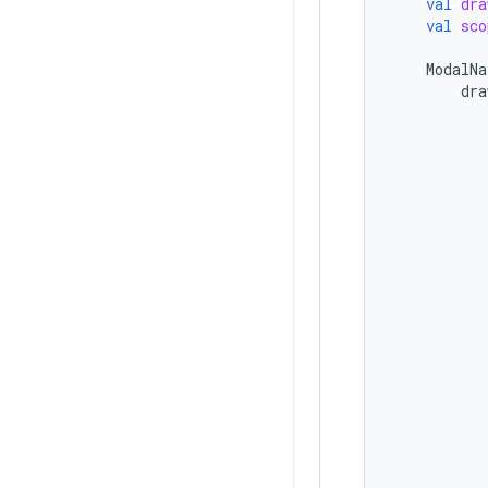
val
dra
val
sco
ModalNa
dra