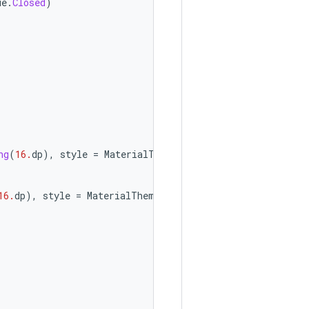
ue
.
Closed
)
)
ng
(
16.
dp
),
style
=
MaterialTheme
.
typography
.
titleLarge
)
16.
dp
),
style
=
MaterialTheme
.
typography
.
titleMedium
)