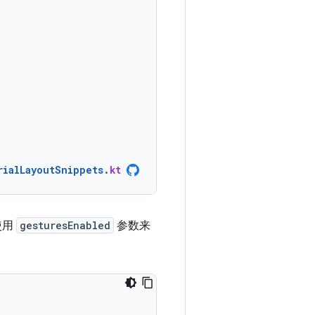
rialLayoutSnippets
.
kt
使用
gesturesEnabled
参数来