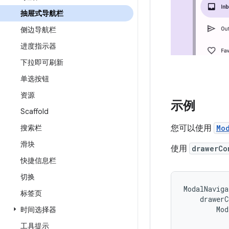
抽屉式导航栏
侧边导航栏
进度指示器
下拉即可刷新
单选按钮
资源
示例
Scaffold
您可以使用
Mo
搜索栏
滑块
使用
drawerCo
快捷信息栏
切换
ModalNaviga
标签页
drawerC
Mod
时间选择器
工具提示