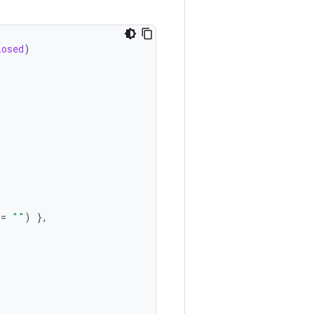
losed
)
=
""
)
},