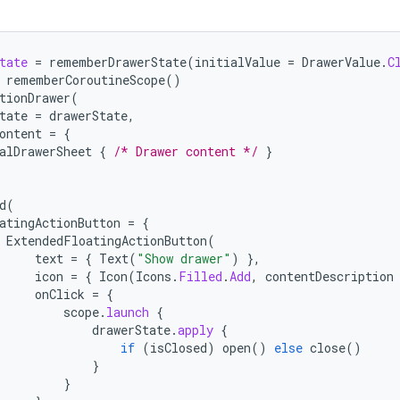
tate
=
rememberDrawerState
(
initialValue
=
DrawerValue
.
C
rememberCoroutineScope
()
tionDrawer
(
tate
=
drawerState
,
ontent
=
{
alDrawerSheet
{
/* Drawer content */
}
d
(
atingActionButton
=
{
ExtendedFloatingActionButton
(
text
=
{
Text
(
"Show drawer"
)
},
icon
=
{
Icon
(
Icons
.
Filled
.
Add
,
contentDescription
onClick
=
{
scope
.
launch
{
drawerState
.
apply
{
if
(
isClosed
)
open
()
else
close
()
}
}