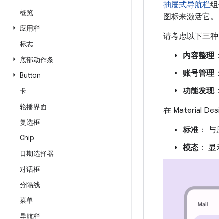
抽屉式导航栏
组
概览
图标来激活它。
应用栏
请考虑以下三种
标志
内容整理
底部动作条
账号管理
Button
功能发现
卡
轮播界面
在 Material
复选框
标准
： 
Chip
模态
： 
日期选择器
对话框
分隔线
菜单
导航栏