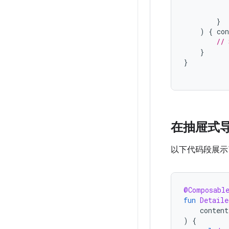
}
)
{
co
// 
}
}
在抽屉式
以下代码段展示
@Composabl
fun
Detaile
content
)
{