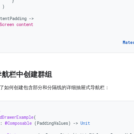
}
)
ntentPadding
-
Screen content
Mate
导航栏中创建群组
了如何创建包含部分和分隔线的详细抽屉式导航栏：
e
dDrawerExample
(
:
@Composable
(
PaddingValues
)
-
>
Unit