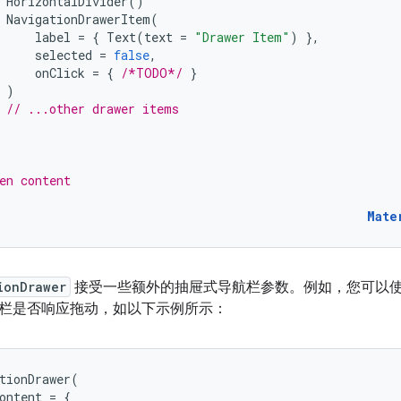
HorizontalDivider
()
NavigationDrawerItem
(
label
=
{
Text
(
text
=
"Drawer Item"
)
},
selected
=
false
,
onClick
=
{
/*TODO*/
}
)
// ...other drawer items
en content
Mate
ionDrawer
接受一些额外的抽屉式导航栏参数。例如，您可以
栏是否响应拖动，如以下示例所示：
tionDrawer
(
ontent
=
{