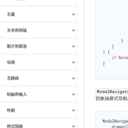
主题
文本和排版
}
}
图片和图形
)
{
// Scre
动画
}
无障碍
ModalNavigat
轻触和输入
切换抽屉式导航
性能
ModalNaviga
样式指南
drawerC