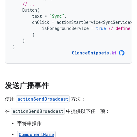
// ..
Button
(
text
=
"Sync"
,
onClick
=
actionStartService<SyncService>
(
isForegroundService
=
true
// define h
)
)
}
GlanceSnippets
.
kt
发送广播事件
使用
actionSendBroadcast
方法：
在
actionSendBroadcast
中提供以下任一项：
字符串操作
ComponentName