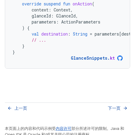
override
suspend
fun
onAction
(
context
:
Context
,
glanceId
:
GlanceId
,
parameters
:
ActionParameters
)
{
val
destination
:
String
=
parameters
[
desti
// ...
}
}
GlanceSnippets
.
kt
上一页
下一页
arrow_back
arrow_forward
本页面上的内容和代码示例受
内容许可
部分所述许可的限制。Java 和
OpenJDK 是 Oracle 和/或其关联公司的注册商标。