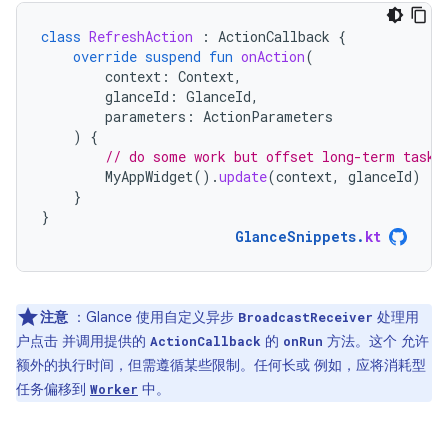
class
RefreshAction
:
ActionCallback
{
override
suspend
fun
onAction
(
context
:
Context
,
glanceId
:
GlanceId
,
parameters
:
ActionParameters
)
{
// do some work but offset long-term tasks
MyAppWidget
().
update
(
context
,
glanceId
)
}
}
GlanceSnippets
.
kt
注意
：Glance 使用自定义异步
处理用
BroadcastReceiver
户点击 并调用提供的
的
方法。这个 允许
ActionCallback
onRun
额外的执行时间，但需遵循某些限制。任何长或 例如，应将消耗型
任务偏移到
中。
Worker