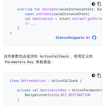
override
fun
onCreate
(
savedInstanceState
:
Bund
super
.
onCreate
(
savedInstanceState
)
val
destination
=
intent
.
extras
?.
getString
// ...
}
}
GlanceSnippets
.
kt
这些参数也会提供给
ActionCallback
。使用定义的
Parameters.Key
来检索值：
class
RefreshAction
:
ActionCallback
{
private
val
destinationKey
=
ActionParameters
.
NavigationActivity
.
KEY_DESTINATION
)