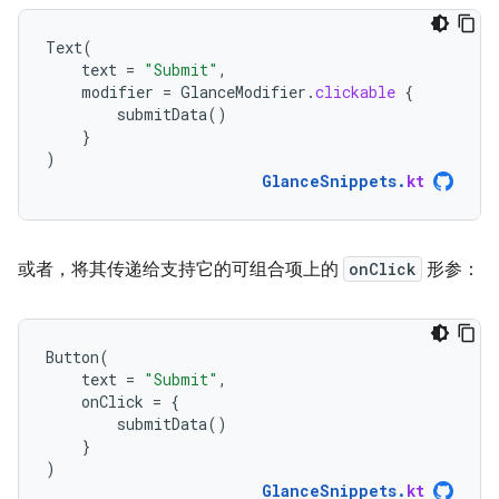
Text
(
text
=
"Submit"
,
modifier
=
GlanceModifier
.
clickable
{
submitData
()
}
)
GlanceSnippets
.
kt
或者，将其传递给支持它的可组合项上的
onClick
形参：
Button
(
text
=
"Submit"
,
onClick
=
{
submitData
()
}
)
GlanceSnippets
.
kt