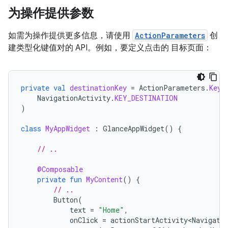
为操作提供参数
如需为操作提供更多信息，请使用
ActionParameters
创
建类型化键值对的 API。例如，要定义点击的 目标页面：
private
val
destinationKey
=
ActionParameters
.
Key<
NavigationActivity
.
KEY_DESTINATION
)
class
MyAppWidget
:
GlanceAppWidget
()
{
// ..
@Composable
private
fun
MyContent
()
{
// ..
Button
(
text
=
"Home"
,
onClick
=
actionStartActivity<Navigati