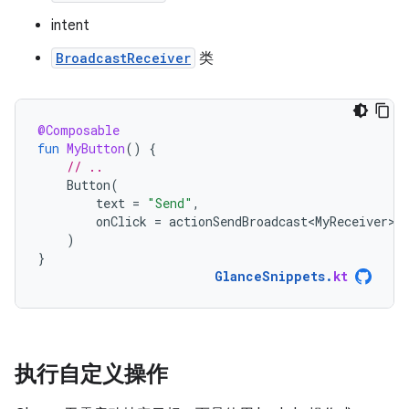
intent
BroadcastReceiver
类
@Composable
fun
MyButton
()
{
// ..
Button
(
text
=
"Send"
,
onClick
=
actionSendBroadcast<MyReceiver>
(
)
}
GlanceSnippets
.
kt
执行自定义操作