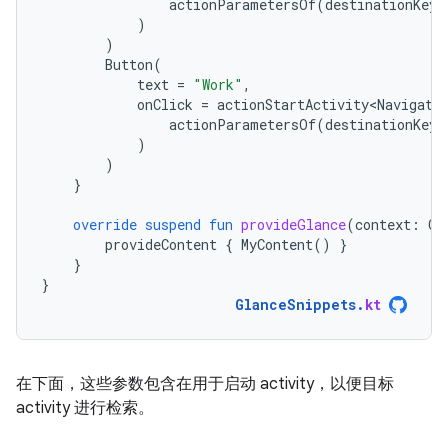
actionParametersOf
(
destinationKey
)
)
Button
(
text
=
"Work"
,
onClick
=
actionStartActivity<Navigati
actionParametersOf
(
destinationKey
)
)
}
override
suspend
fun
provideGlance
(
context
:
Co
provideContent
{
MyContent
()
}
}
}
GlanceSnippets
.
kt
在下面，这些参数包含在用于启动 activity，以便目标
activity 进行检索。