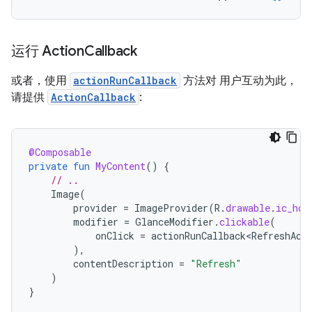
运行 Action
Callback
或者，使用
actionRunCallback
方法对 用户互动为此，
请提供
ActionCallback
:
@Composable
private
fun
MyContent
()
{
// ..
Image
(
provider
=
ImageProvider
(
R
.
drawable
.
ic_hou
modifier
=
GlanceModifier
.
clickable
(
onClick
=
actionRunCallback<RefreshAct
),
contentDescription
=
"Refresh"
)
}