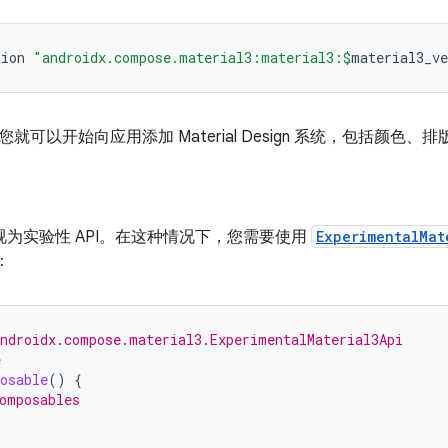
tion
"androidx.compose.material3:material3:
$
material3_ve
就可以开始向应用添加 Material Design 系统，包括颜色、
I 被视为实验性 API。在这种情况下，您需要使用
ExperimentalMat
：
ndroidx.compose.material3.ExperimentalMaterial3Api
e
osable
()
{
omposables