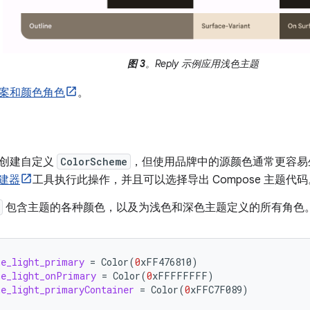
图 3
。Reply 示例应用浅色主题
案和颜色角色
。
动创建自定义
ColorScheme
，但使用品牌中的源颜色通常更容易
构建器
工具执行此操作，并且可以选择导出 Compose 主题
包含主题的各种颜色，以及为浅色和深色主题定义的所有角色
e_light_primary
=
Color
(
0
xFF476810
)
me_light_onPrimary
=
Color
(
0
xFFFFFFFF
)
e_light_primaryContainer
=
Color
(
0
xFFC7F089
)