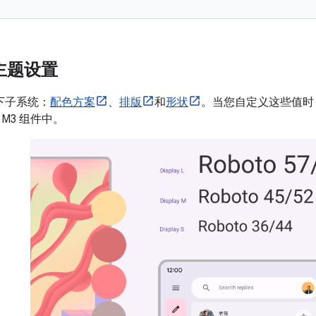
l 主题设置
下子系统：
配色方案
、
排版
和
形状
。当您自定义这些值时
M3 组件中。