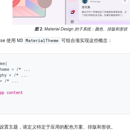
图 2
. Material Design 的子系统：颜色、排版和形状
ose 使用 M3
MaterialTheme
可组合项实现这些概念：
eme
(
heme
=
/*
...
phy
=
/*
...
=
/*
...
pp content
设置主题，请定义特定于应用的配色方案、排版和形状。