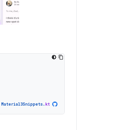
Material3Snippets
.
kt