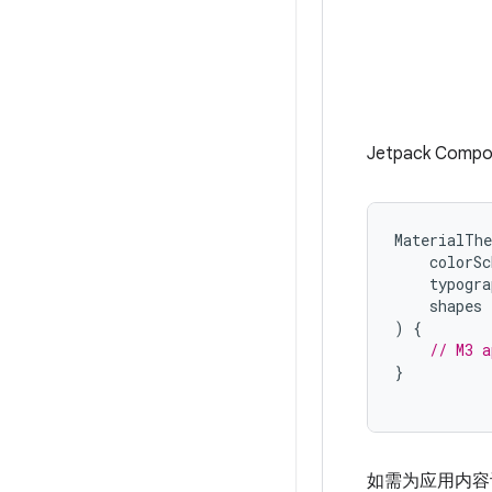
Jetpack Comp
MaterialTh
colorSc
typogra
shapes
)
{
// M3 a
}
如需为应用内容