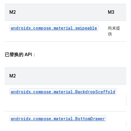
M2
M3
androidx.compose.material.swipeable
尚未提
供
已替换的 API
：
M2
M
androidx.compose.material.BackdropScaffold
无
S
B
androidx.compose.material.BottomDrawer
无
M