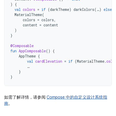
)
{
val
colors
=
if
(
darkTheme
)
darkColors
(
…
)
else
l
MaterialTheme
(
colors
=
colors
,
content
=
content
)
}
@Composable
fun
AppComposable
()
{
AppTheme
{
val
cardElevation
=
if
(
MaterialTheme
.
colo
…
}
}
如需了解详情，请参阅
Compose 中的自定义设计系统指
南
。