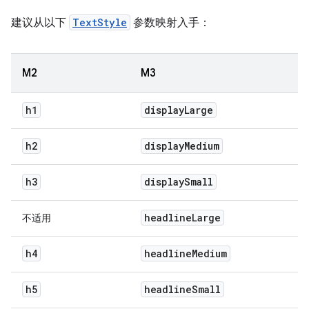
建议从以下
TextStyle
参数映射入手：
M2
M3
h1
display
Large
h2
display
Medium
h3
display
Small
headline
Large
不适用
h4
headline
Medium
h5
headline
Small