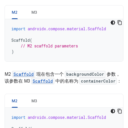
M2
M3
import
androidx.compose.material.Scaffold
Scaffold
(
// M2 scaffold parameters
)
M2
Scaffold
现在包含一个
backgroundColor
参数，
该参数在 M3
Scaffold
中的名称为
containerColor
：
M2
M3
import
androidx.compose.material.Scaffold