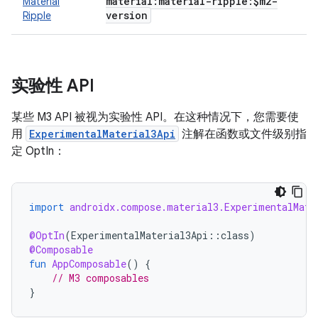
material:material-ripple:$m2-
Material
version
Ripple
实验性 API
某些 M3 API 被视为实验性 API。在这种情况下，您需要使
用
ExperimentalMaterial3Api
注解在函数或文件级别指
定 OptIn：
import
androidx.compose.material3.ExperimentalMate
@OptIn
(
ExperimentalMaterial3Api
::
class
)
@Composable
fun
AppComposable
()
{
// M3 composables
}