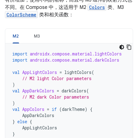
有所增加，使用不同的名称，而且与 M3 组件的映射方式也
不同。在 Compose 中，这适用于 M2
Colors
类、M3
ColorScheme
类和相关函数：
M2
M3
import
androidx.compose.material.lightColors
import
androidx.compose.material.darkColors
val
AppLightColors
=
lightColors
(
// M2 light Color parameters
)
val
AppDarkColors
=
darkColors
(
// M2 dark Color parameters
)
val
AppColors
=
if
(
darkTheme
)
{
AppDarkColors
}
else
{
AppLightColors
}