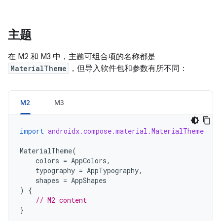
主题
在 M2 和 M3 中，主题可组合项的名称都是
MaterialTheme
，但导入软件包和参数有所不同：
M2
M3
import
androidx.compose.material.MaterialTheme
MaterialTheme
(
colors
=
AppColors
,
typography
=
AppTypography
,
shapes
=
AppShapes
)
{
// M2 content
}