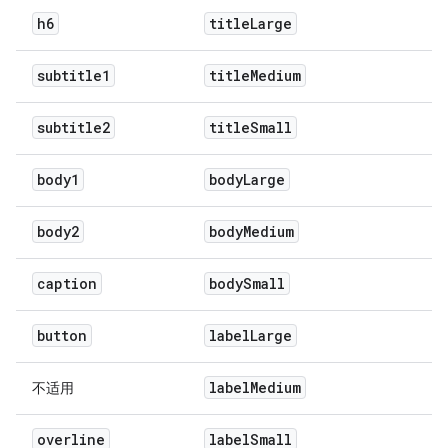
h6
title
Large
subtitle1
title
Medium
subtitle2
title
Small
body1
body
Large
body2
body
Medium
caption
body
Small
button
label
Large
label
Medium
不适用
overline
label
Small