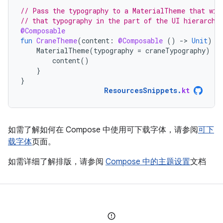
// Pass the typography to a MaterialTheme that wil
// that typography in the part of the UI hierarchy
@Composable
fun
CraneTheme
(
content
:
@Composable
()
-
>
Unit
)
{
MaterialTheme
(
typography
=
craneTypography
)
{
content
()
}
}
ResourcesSnippets
.
kt
如需了解如何在 Compose 中使用可下载字体，请参阅
可下
载字体
页面。
如需详细了解排版，请参阅
Compose 中的主题设置
文档