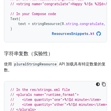
// <string name="congratulate">Happy %1$s %2$d</st
// In your Compose code
Text
(
text
=
stringResource
(
R
.
string
.
congratulate
,
"
)
ResourcesSnippets
.
kt
字符串复数（实验性）
使用
pluralStringResource
API 加载具有特定数量的复
数。
// In the res/strings.xml file
// <plurals name="runtime_format">
//    <item quantity="one">%1$d minute</item>
//    <item quantity="other">%1$d minutes</item>
// </plurals>