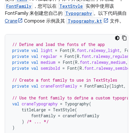
FontFamily
，您可以在
TextStyle
实例中使用该
FontFamily 来创建您自己的
Typography
。以下代码摘自
Crane
Compose 示例及其
Typography.kt
文件。
// Define and load the fonts of the app
private
val
light
=
Font
(
R
.
font
.
raleway_light
,
Fon
private
val
regular
=
Font
(
R
.
font
.
raleway_regular
,
private
val
medium
=
Font
(
R
.
font
.
raleway_medium
,
F
private
val
semibold
=
Font
(
R
.
font
.
raleway_semibol
// Create a font family to use in TextStyles
private
val
craneFontFamily
=
FontFamily
(
light
,
re
// Use the font family to define a custom typograp
val
craneTypography
=
Typography
(
titleLarge
=
TextStyle
(
fontFamily
=
craneFontFamily
)
/* ... */
)