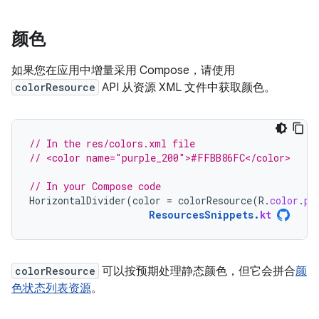
颜色
如果您在应用中增量采用 Compose，请使用
colorResource
API 从资源 XML 文件中获取颜色。
// In the res/colors.xml file
// <color name="purple_200">#FFBB86FC</color>
// In your Compose code
HorizontalDivider
(
color
=
colorResource
(
R
.
color
.
pu
ResourcesSnippets
.
kt
colorResource
可以按预期处理静态颜色，但它会拼合
颜
色状态列表资源
。