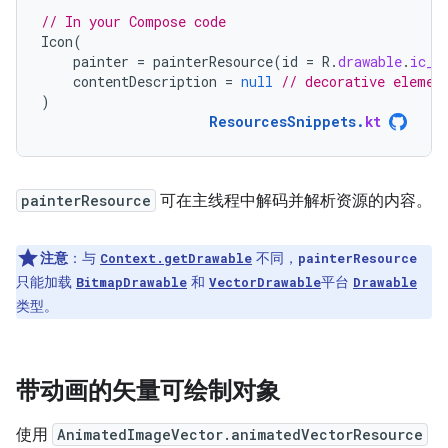
// In your Compose code
Icon
(
painter
=
painterResource
(
id
=
R
.
drawable
.
ic_l
contentDescription
=
null
// decorative elemen
)
ResourcesSnippets
.
kt
painterResource
可在主线程中解码并解析资源的内容。
注意
：
与
不同，
Context.getDrawable
painterResource
只能加载
和
平台
BitmapDrawable
VectorDrawable
Drawable
类型。
带动画的矢量可绘制对象
使用
AnimatedImageVector.animatedVectorResource