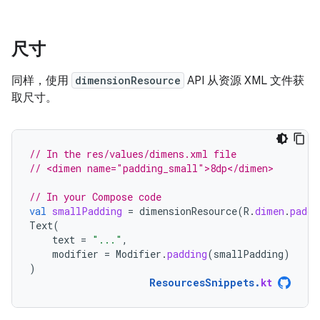
尺寸
同样，使用
dimensionResource
API 从资源 XML 文件获
取尺寸。
// In the res/values/dimens.xml file
// <dimen name="padding_small">8dp</dimen>
// In your Compose code
val
smallPadding
=
dimensionResource
(
R
.
dimen
.
paddi
Text
(
text
=
"..."
,
modifier
=
Modifier
.
padding
(
smallPadding
)
)
ResourcesSnippets
.
kt