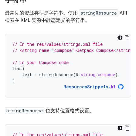
最常见的资源类型是字符串。使用
stringResource
API
检索在 XML 资源中静态定义的字符串。
// In the res/values/strings.xml file
// <string name="compose">Jetpack Compose</string>
// In your Compose code
Text
(
text
=
stringResource
(
R
.
string
.
compose
)
)
ResourcesSnippets
.
kt
stringResource
也支持位置格式设置。
// In the res/values/strings.xml file