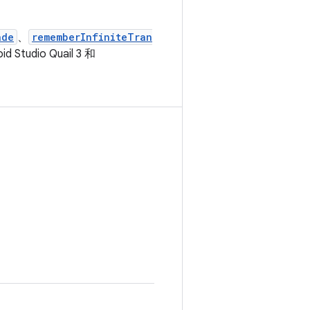
ade
、
rememberInfiniteTran
dio Quail 3 和