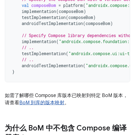
val
composeBom
=
platform
(
"androidx.compose:co
implementation
(
composeBom
)
testImplementation
(
composeBom
)
androidTestImplementation
(
composeBom
)
// Specify Compose library dependencies withou
implementation
(
"androidx.compose.foundation:fo
// ..
testImplementation
(
"androidx.compose.ui:ui-tes
// ..
androidTestImplementation
(
"androidx.compose.ui
}
如需了解哪些 Compose 库版本已映射到特定 BoM 版本，
请查看
BoM 到库的版本映射
。
为什么 Bo
M 中不包含 Compose 编译