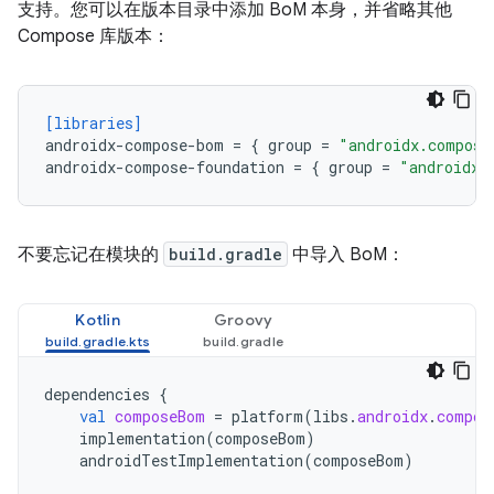
支持。您可以在版本目录中添加 BoM 本身，并省略其他
Compose 库版本：
[libraries]
androidx-compose-bom
=
{
group
=
"androidx.compose
androidx-compose-foundation
=
{
group
=
"androidx.
不要忘记在模块的
build.gradle
中导入 BoM：
Kotlin
Groovy
dependencies
{
val
composeBom
=
platform
(
libs
.
androidx
.
compos
implementation
(
composeBom
)
androidTestImplementation
(
composeBom
)