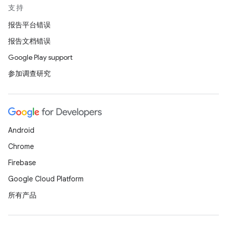
支持
报告平台错误
报告文档错误
Google Play support
参加调查研究
Android
Chrome
Firebase
Google Cloud Platform
所有产品