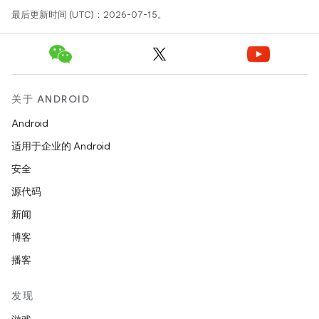
最后更新时间 (UTC)：2026-07-15。
关于 ANDROID
Android
适用于企业的 Android
安全
源代码
新闻
博客
播客
发现