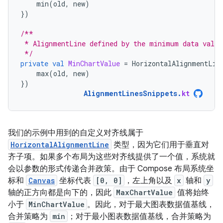
min
(
old
,
new
)
})
/**
 * AlignmentLine defined by the minimum data value
 */
private
val
MinChartValue
=
HorizontalAlignmentLin
max
(
old
,
new
)
})
AlignmentLinesSnippets
.
kt
我们的示例中用到的自定义对齐线属于
HorizontalAlignmentLine
类型，因为它们用于垂直对
齐子项。如果多个布局为这些对齐线提供了一个值，系统就
会以参数的形式传递合并政策。由于 Compose 布局系统坐
标和
Canvas
坐标代表
[0, 0]
，左上角以及
x
轴和
y
轴的正方向都是向下的，因此
MaxChartValue
值将始终
小于
MinChartValue
。因此，对于最大图表数据值基线，
合并策略为
min
；对于最小图表数据值基线，合并策略为