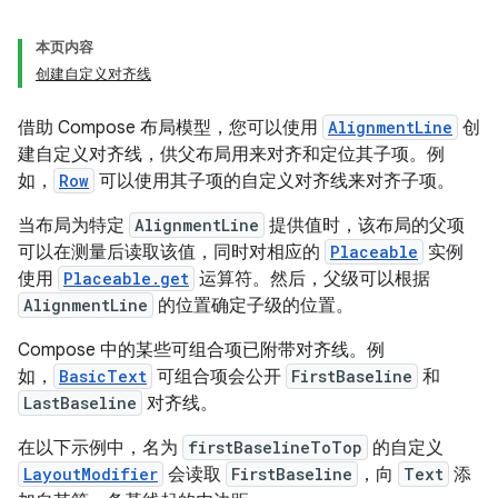
本页内容
创建自定义对齐线
借助 Compose 布局模型，您可以使用
AlignmentLine
创
建自定义对齐线，供父布局用来对齐和定位其子项。例
如，
Row
可以使用其子项的自定义对齐线来对齐子项。
当布局为特定
AlignmentLine
提供值时，该布局的父项
可以在测量后读取该值，同时对相应的
Placeable
实例
使用
Placeable.get
运算符。然后，父级可以根据
AlignmentLine
的位置确定子级的位置。
Compose 中的某些可组合项已附带对齐线。例
如，
BasicText
可组合项会公开
FirstBaseline
和
LastBaseline
对齐线。
在以下示例中，名为
firstBaselineToTop
的自定义
LayoutModifier
会读取
FirstBaseline
，向
Text
添