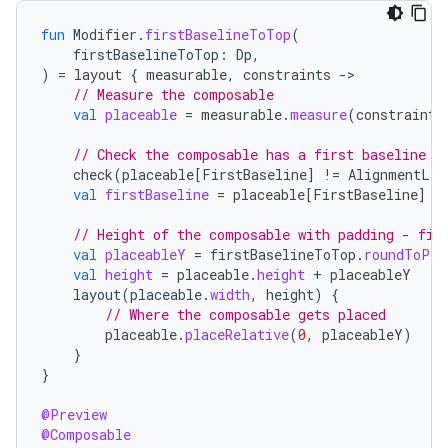
fun
Modifier
.
firstBaselineToTop
(
firstBaselineToTop
:
Dp
,
)
=
layout
{
measurable
,
constraints
-
// Measure the composable
val
placeable
=
measurable
.
measure
(
constraints
// Check the composable has a first baseline
check
(
placeable
[
FirstBaseline
]
!=
AlignmentLin
val
firstBaseline
=
placeable
[
FirstBaseline
]
// Height of the composable with padding - fir
val
placeableY
=
firstBaselineToTop
.
roundToPx
(
val
height
=
placeable
.
height
+
placeableY
layout
(
placeable
.
width
,
height
)
{
// Where the composable gets placed
placeable
.
placeRelative
(
0
,
placeableY
)
}
}
@Preview
@Composable