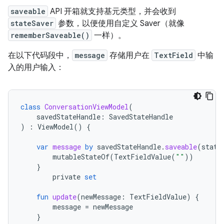
saveable
API 开箱就支持基元类型，并会收到
stateSaver
参数，以便使用自定义 Saver（就像
rememberSaveable()
一样）。
在以下代码段中，
message
存储用户在
TextField
中输
入的用户输入：
class
ConversationViewModel
(
savedStateHandle
:
SavedStateHandle
)
:
ViewModel
()
{
var
message
by
savedStateHandle
.
saveable
(
state
mutableStateOf
(
TextFieldValue
(
""
))
}
private
set
fun
update
(
newMessage
:
TextFieldValue
)
{
message
=
newMessage
}