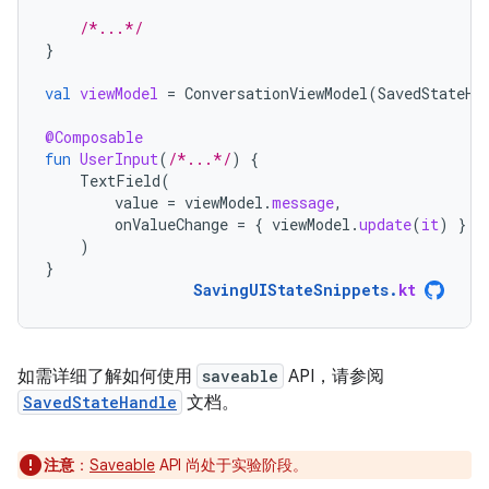
/*...*/
}
val
viewModel
=
ConversationViewModel
(
SavedStateHa
@Composable
fun
UserInput
(
/*...*/
)
{
TextField
(
value
=
viewModel
.
message
,
onValueChange
=
{
viewModel
.
update
(
it
)
}
)
}
SavingUIStateSnippets
.
kt
如需详细了解如何使用
saveable
API，请参阅
SavedStateHandle
文档。
注意
：
Saveable
API 尚处于实验阶段。