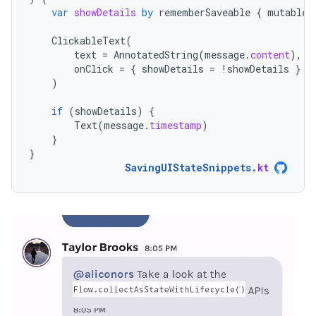
var
showDetails
by
rememberSaveable
{
mutableS
ClickableText
(
text
=
AnnotatedString
(
message
.
content
),
onClick
=
{
showDetails
=
!
showDetails
}
)
if
(
showDetails
)
{
Text
(
message
.
timestamp
)
}
}
SavingUIStateSnippets
.
kt