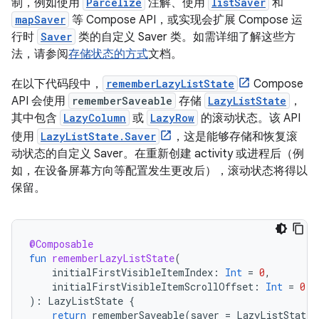
制，例如使用
Parcelize
注解、使用
listSaver
和
mapSaver
等 Compose API，或实现会扩展 Compose 运
行时
Saver
类的自定义 Saver 类。如需详细了解这些方
法，请参阅
存储状态的方式
文档。
在以下代码段中，
rememberLazyListState
Compose
API 会使用
rememberSaveable
存储
LazyListState
，
其中包含
LazyColumn
或
LazyRow
的滚动状态。该 API
使用
LazyListState.Saver
，这是能够存储和恢复滚
动状态的自定义 Saver。在重新创建 activity 或进程后（例
如，在设备屏幕方向等配置发生更改后），滚动状态将得以
保留。
@Composable
fun
rememberLazyListState
(
initialFirstVisibleItemIndex
:
Int
=
0
,
initialFirstVisibleItemScrollOffset
:
Int
=
0
):
LazyListState
{
return
rememberSaveable
(
saver
=
LazyListState
.