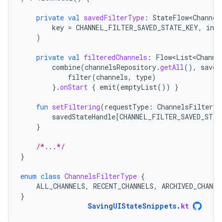
private
val
savedFilterType
:
StateFlow<Channel
key
=
CHANNEL_FILTER_SAVED_STATE_KEY
,
init
)
private
val
filteredChannels
:
Flow<List<Channe
combine
(
channelsRepository
.
getAll
(),
saved
filter
(
channels
,
type
)
}.
onStart
{
emit
(
emptyList
())
}
fun
setFiltering
(
requestType
:
ChannelsFilterTy
savedStateHandle
[
CHANNEL_FILTER_SAVED_STAT
}
/*...*/
}
enum
class
ChannelsFilterType
{
ALL_CHANNELS
,
RECENT_CHANNELS
,
ARCHIVED_CHANNE
}
SavingUIStateSnippets
.
kt