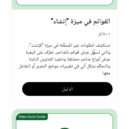
القوائم في ميزة "إنشاء"
٥ دقائق
استكشِف المكونات غير المُشغَّلة في ميزة "الإنشاء"،
والتي تسهِّل عرض قوائم بالعناصر. تعرَّف على كيفية
عرض أنواع عناصر مختلفة وتنفيذ العناوين الثابتة
والتحكّم بشكل آلي في تغييرات موضع التمرير أو التفاعل
معها.
الدليل