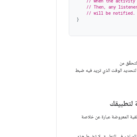
// when the activity
// Then, any listene
// will be notified.
}
لتحقّق من
تحديد الوقت الذي تريد فيه ضبط
خلفية المعروضة عبارة عن خلاصة
مباشر في التطبيق. لا تضبط هذه