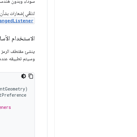
سوداء وبدون هندسة
لتلقّي إشعارات بشأن
angedListener
الاستخدام الأس
وسيتم تطبيقه عندما
entGeometry
)
tPreference
eners