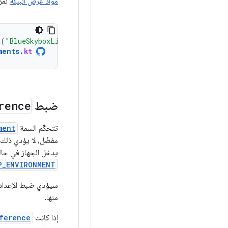
مواد عرض البيئة
لمز
t
(
"BlueSkyboxLighting.zip"
))
ments
.
kt
ضبط
rence
تتحكّم السمة
ment
مفضّل، لا يؤدي ذلك 
يدخل الجهاز في حالة 
P_ENVIRONMENT
سيؤدي ضبط الإعداد
منها.
إذا كانت
ference