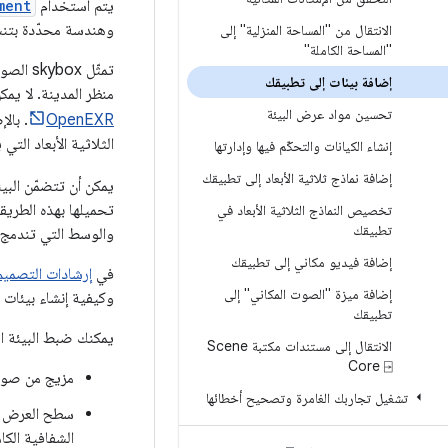
يتم استخدام
ment
وهندسة محدّدة بتنسيق glTF. لا يمكن ضبط أكثر من صورة skybox واحدة وملف هندسة glTF 
الانتقال من "المساحة المنزلية" إلى
"المساحة الكاملة"
تمثّل 
إضافة بيئات إلى تطبيقك
منظر المدينة. لا يمكن للمستخدم التفاعل مع skybox أو الا
تحسين مواد عرض البيئة
OpenEXR
الثلاثية الأبعاد الت
إنشاء الكيانات والتحكّم فيها وإدارتها
إضافة نماذج ثلاثية الأبعاد إلى تطبيقك
يمكن أن تتضمّن البيئ
تحميلها بهذه الطريق
تخصيص النماذج الثلاثية الأبعاد في
تطبيقك
والوسط التي تندمج في skybox مع تأثير اختلا
إضافة فيديو مكاني إلى تطبيقك
في
إرشادات التصميم 
إضافة ميزة "الصوت المكاني" إلى
وكيفية إنشاء بيئات 
تطبيقك
يمكنك ضبط البيئة ال
الانتقال إلى مستندات مكتبة Scene
Core ⍈
مزيج من صورة skybox وهندسة
تشغيل تجاربك الغامرة وتصحيح أخطائها
سطح العرض ال
الشفافية الكامل، ي