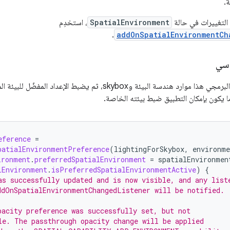
.
 التغييرات في حالة
SpatialEnvironment
، استخدِم
.
addOnSpatialEnvironmentCh
اسي
ينشئ مقتطف الرمز البرمجي هذا موارد هندسة البيئة وskybox، ثم يضب
 يكون بإمكان التطبيق ضبط بيئته الخاصة.
eference
=
patialEnvironmentPreference
(
lightingForSkybox
,
environm
ironment
.
preferredSpatialEnvironment
=
spatialEnvironmen
lEnvironment
.
isPreferredSpatialEnvironmentActive
)
{
as successfully updated and is now visible, and any list
ddOnSpatialEnvironmentChangedListener will be notified.
pacity preference was successfully set, but not
le. The passthrough opacity change will be applied