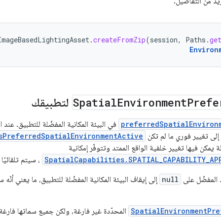
يد من التفاصيل.
ImageBasedLightingAsset
.
createFromZip
(
session
,
Paths
.
ge
Environ
Prefe
Environment
Spatial
لتطبيقك
preferredSpatialEnviron
في البيئة المكانية المفضّلة للتطبيق. عند
إلى تغيير فوري ما لم تكن
sPreferredSpatialEnvironmentActive
يمكن فيها تغيير خلفية الواقع الممتد وتتوفّر إمكانية
SpatialCapabilities.SPATIAL_CAPABILITY_AP
، سيتم تلقائيًا
 المفضّل على
null
إلى إيقاف البيئة المكانية المفضّلة للتطبيق، ما يعني أنّه س
SpatialEnvironmentPre