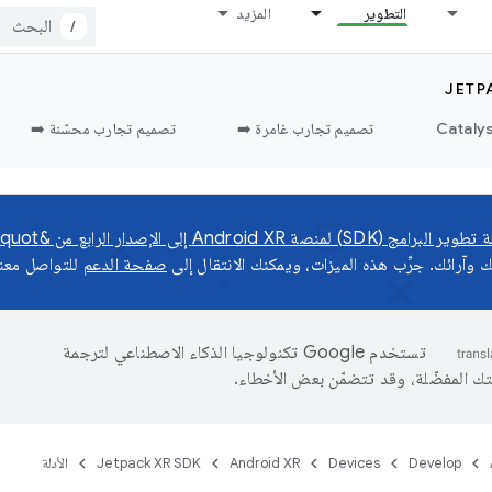
التطوير
المزيد
/
JETP
تصميم تجارب غامرة ➡️
تصميم تجارب محسّنة ➡️
Android X إلى الإصدار الرابع من &quot;معاينة المطوّر&quot;
وآرائك. جرِّب هذه الميزات، ويمكنك الانتقال إلى
صفحة الدعم
للتواصل معنا
تستخدم Google تكنولوجيا الذكاء الاصطناعي لترجمة
تك المفضّلة، وقد تتضمّن بعض الأخطاء.
Develop
Devices
Android XR
Jetpack XR SDK
الأدلة