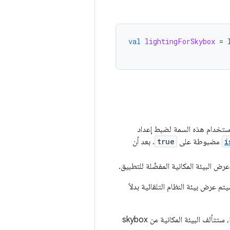
val
lightingForSkybox
=
 استخدام هذه السمة لضبط إعداد
i
مضبوطة على
true
. بعد أن
 عرض البيئة المكانية المفضّلة للتطبيق.
يتم عرض بيئة النظام التلقائية بدلاً
المحدّدة غير فارغة، ولكن جميع سماتها فارغة، ستتألف البيئة المكانية من skybox