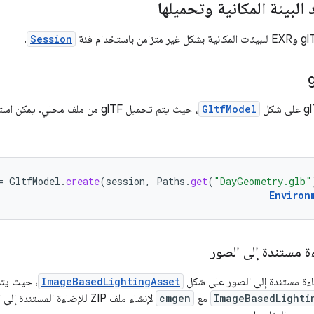
 البيئة المكانية وتحميلها
.
Session
GltfModel
، حيث يتم تحميل glTF من ملف محلي. يمكن استخدام
=
GltfModel
.
create
(
session
,
Paths
.
get
(
"DayGeometry.glb"
Environ
ة مستندة إلى الصور
اءة مستندة إلى الصور على شكل
ImageBasedLightingAsset
، حيث يتم
ImageBasedLighti
مع
cmgen
لإنشاء ملف ZIP للإضاءة المستندة إلى الصور لـ skybox. راجِع