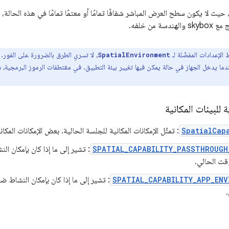
حيث لا يكون سطح العرض المباشر شفافًا تمامًا أو معتمًا تمامًا في هذه الحال
سة من خلفه.
لإعدادات المفضّلة لـ
، لا تسري الطرق بالضرورة على الفور. 
SpatialEnvironment
ندما يدخل الجهاز في حالة يمكن فيها تغيير بيئة التطبيق. في مقتطفات الرموز البرمجية، 
ة للبيئات المكانية
SpatialCap
: تمثّل الإمكانات المكانية للجلسة الحالية. بعض الإمكانات المكان
SPATIAL_CAPABILITY_PASSTHROUGH
: تشير إلى ما إذا كان بإمكان ال
قت الحالي.
SPATIAL_CAPABILITY_APP_ENV
: تشير إلى ما إذا كان بإمكان النشاط ض