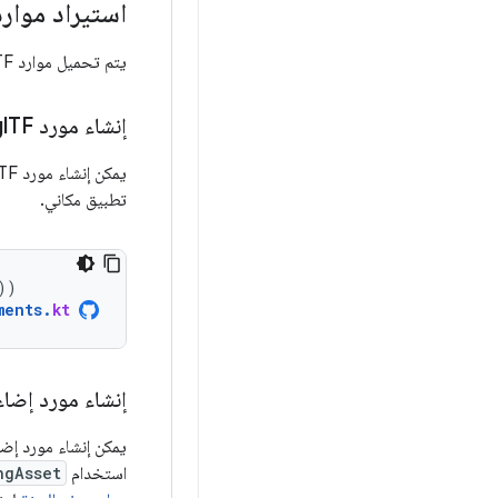
استيراد موارد
يتم تحميل موارد glTF وEXR للبيئات المكانية بشكل غير متزامن باستخدام فئة
إنشاء مورد gl
TF
يمكن إنشاء مورد glTF على شكل
تطبيق مكاني.
))
ments
.
kt
إنشاء مورد إضاء
يمكن إنشاء مورد إض
استخدام
ngAsset