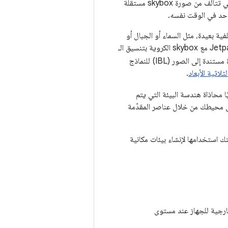
لإدارة الإعدادات المفضّلة للبيئة المكانية في التطبيق. وهي تتألف من صورة skybox مستقلة
خلفية بعيدة، مثل السماء أو الجبال أو
. بالإضافة إلى توفير خلفية غامرة لتطبيقك، توفّر skybox بتنسيق EXR أيضًا إضاءة مستندة إلى الصور (IBL) للنماذج
لاثية الأبعاد
.
ًا محاذاة هندسة البيئة التي يتم
إلى محيطك من خلال عناصر المقدّمة
نك استخدامها لإنشاء بيئات مكانية
ارجية للجهاز عند مستوى