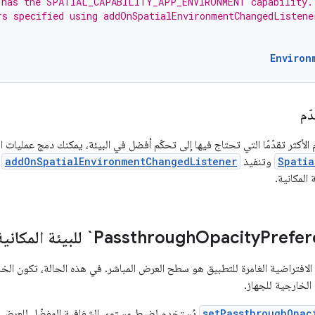
 has the SPATIAL_CAPABILITY_APP_ENVIRONMENT capability.
rs specified using addOnSpatialEnvironmentChangedListene
Environ
ّم
الأكثر تقدّمًا التي تحتاج فيها إلى تحكّم أفضل في البيئة، يمكنك دمج عمليات ا
Spatia
وتنفيذ
addOnSpatialEnvironmentChangedListener
ل
 المكانية.
بيئة المكانية لتطبيقك
Opacity
 الافتراضية الغامرة للتطبيق هو سطح العرض المباشر. في هذه الحالة، تكون ال
الخارجية للجهاز.
setPassthroughOpac
يُستخدم لضبط مستوى الشفافية المفضّل للعرض ال