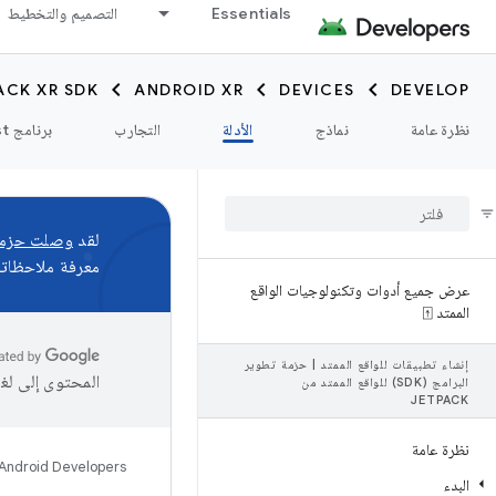
Essentials
التصميم والتخطيط
ACK XR SDK
ANDROID XR
DEVICES
DEVELOP
نظرة عامة
نماذج
الأدلة
التجارب
برنامج Catalyst
لقد
وصلت حزمة تطوير البرامج (SDK) لمنصة R
معرفة ملاحظاتك 
عرض جميع أدوات وتكنولوجيات الواقع
الممتد ⍐
إنشاء تطبيقات للواقع الممتد
|
حزمة تطوير
المحتوى إلى لغ
البرامج (SDK) للواقع الممتد من
JETPACK
نظرة عامة
Android Developers
البدء