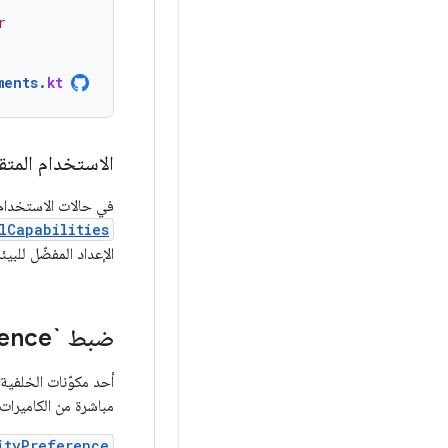
r
ments
.
kt
الاستخدام المتقد
في حالات الاستخدام 
lCapabilities
الإعداد المفضّل للبيئة
ضبط `Passthrough
Preference` لل
أحد مكوّنات الخلفية
مباشرة من الكاميرات 
ityPreference