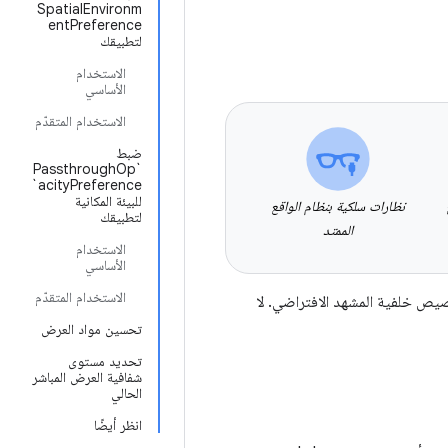
SpatialEnvironm
entPreference
لتطبيقك
الاستخدام
الأساسي
الاستخدام المتقدّم
ضبط
`PassthroughOp
acityPreference`
للبيئة المكانية
نظارات سلكية بنظام الواقع
لتطبيقك
الممتد
الاستخدام
الأساسي
الاستخدام المتقدّم
طبيقك لتخصيص خلفية المشهد الافتراضي. لا
تحسين مواد العرض
تحديد مستوى
شفافية العرض المباشر
الحالي
انظر أيضًا