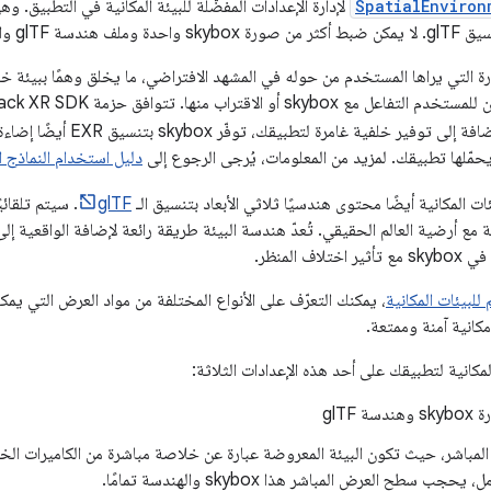
SpatialEnviron
واحد في الوقت نفسه.
skybox الصورة التي يراها المستخدم من حوله في المشهد الافتراضي، ما يخلق وهمًا ببيئة 
قتراب منها. تتوافق حزمة Jetpack XR SDK مع skybox الكروية بتنسيق الـ
ي يحمّلها تطبيقك. لمزيد من المعلومات، يُرجى الرجوع إلى
دليل استخدام النماذج الث
ات المكانية أيضًا محتوى هندسيًا ثلاثي الأبعاد بتنسيق الـ
glTF
. سيتم تلقائي
ة مع أرضية العالم الحقيقي. تُعدّ هندسة البيئة طريقة رائعة لإضافة الواقعية 
ف المنظر.
للبيئات المكانية
، يمكنك التعرّف على الأنواع المختلفة من مواد العرض التي يمك
مكانية آمنة وممتعة.
مكانية لتطبيقك على أحد هذه الإعدادات الثلاثة:
 glTF
مباشر، حيث تكون البيئة المعروضة عبارة عن خلاصة مباشرة من الكاميرات الخ
حجب سطح العرض المباشر هذا skybox والهندسة تمامًا.