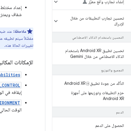
إنشاء تجارب واقع معزّز
إعداد مختلط، 
شفاف ويمتزج مع skybox والهند
تحسين تجارب التطبيقات من خلال
الإدراك
ملاحظة:
عند ضبط ا
التحسين باستخدام الذكاء الاصطناعي
مفضّلاً سيتم تطبيقه ع
تغييرات الحالة هذه.
تحسين تطبيق Android XR باستخدام
الذكاء الاصطناعي من خلال Gemini
الإمكانات المكاني
التجميع والتوزيع
abilities
التأكّد من جودة تطبيق Android XR ⍈
_CONTROL
إيقافه في الو
حزم التطبيقات وتوزيعها على أجهزة
Android XR
IRONMENT
الوقت الحالي.
الدعم
الحصول على الدعم