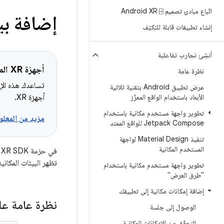
اتّباع مبادئ تصميم Android XR ⍈
إضافة بي
إنشاء تطبيقات قابلة للتكيّف
أنشِئ تجارب تفاعلية
أجهزة XR المشمولة
نظرة عامة
تساعدك هذه الإر
عرض تطبيق Android بتقنية ثلاثية
الأبعاد باستخدام الواقع المعزّز
أجهزة XR.
تطوير واجهة مستخدم مكانية باستخدام
مزيد من المعلوم
Jetpack Compose للواقع الممتد
تنفيذ Material Design لواجهة
المستخدم المكانية
تظهر البيئات المكاني
تطوير واجهة مستخدم مكانية باستخدام
"طرق العرض"
إضافة إمكانات مكانية إلى تطبيقك
نظرة عامة على
الوصول إلى جلسة
التحقّق من الإمكانات المكانية