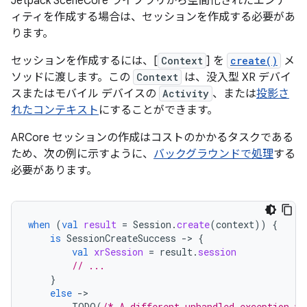
Jetpack SceneCore ライブラリから空間化されたエンテ
ィティを作成する場合は、セッションを作成する必要があ
ります。
セッションを作成するには、[
Context
] を
create()
メ
ソッドに渡します。この
Context
は、没入型 XR デバイ
スまたはモバイル デバイスの
Activity
、または
投影さ
れたコンテキスト
にすることができます。
ARCore セッションの作成はコストのかかるタスクである
ため、次の例に示すように、
バックグラウンドで処理
する
必要があります。
when
(
val
result
=
Session
.
create
(
context
))
{
is
SessionCreateSuccess
-
>
{
val
xrSession
=
result
.
session
// ...
}
else
-
TODO
(
/* A different unhandled exception wa