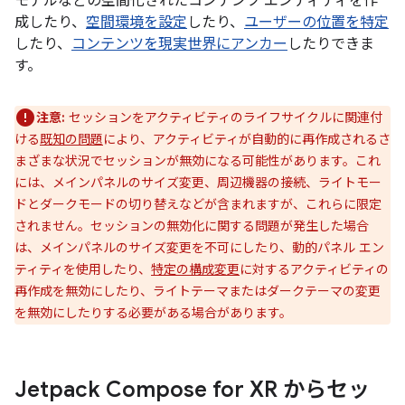
モデルなどの空間化されたコンテンツ エンティティを作
成したり、
空間環境を設定
したり、
ユーザーの位置を特定
したり、
コンテンツを現実世界にアンカー
したりできま
す。
注意:
セッションをアクティビティのライフサイクルに関連付
ける
既知の問題
により、アクティビティが自動的に再作成されるさ
まざまな状況でセッションが無効になる可能性があります。これ
には、メインパネルのサイズ変更、周辺機器の接続、ライトモー
ドとダークモードの切り替えなどが含まれますが、これらに限定
されません。セッションの無効化に関する問題が発生した場合
は、メインパネルのサイズ変更を不可にしたり、動的パネル エン
ティティを使用したり、
特定の構成変更
に対するアクティビティの
再作成を無効にしたり、ライトテーマまたはダークテーマの変更
を無効にしたりする必要がある場合があります。
Jetpack Compose for XR からセッ