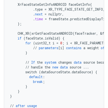
XrFaceStateGetInfoANDROID
faceGetInfo
{
.
type
=
XR_TYPE_FACE_STATE_GET_INFO_A
.
next
=
nullptr
,
.
time
=
frameState
.
predictedDisplayTim
}
;
CHK_XR
(
xrGetFaceStateANDROID
(
faceTracker
,
&
fa
if
(
faceState
.
isValid
)
{
for
(
uint32_t
i
=
0
;
i
 < 
XR_FACE_PARAMETER
//
parameters
[
i
]
contains
a
weight
of
}
//
If
the
system
changes
data
source
becau
//
handle
the
new
data
source
...
switch
(
dataSourceState
.
dataSource
)
{
default
:
break
;
}
}
}
//
after
usage