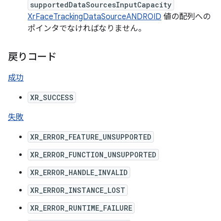
supportedDataSourcesInputCapacity
XrFaceTrackingDataSourceANDROID
値の配列への
ポインタでなければなりません。
戻りコード
成功
XR_SUCCESS
失敗
XR_ERROR_FEATURE_UNSUPPORTED
XR_ERROR_FUNCTION_UNSUPPORTED
XR_ERROR_HANDLE_INVALID
XR_ERROR_INSTANCE_LOST
XR_ERROR_RUNTIME_FAILURE