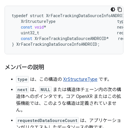
typedef
struct
XrFaceTrackingDataSourceInfoANDROID
XrStructureType
type
const
void
*
next
uint32_t
requ
const
XrFaceTrackingDataSourceANDROID
*
requ
}
XrFaceTrackingDataSourceInfoANDROID
;
メンバーの説明
type
は、この構造の
XrStructureType
です。
next
は、
NULL
または構造体チェーン内の次の構
造体へのポインタです。コア OpenXR またはこの拡
張機能では、このような構造は定義されていませ
ん。
requestedDataSourceCount
は、アプリケーショ
ンがリクエストしたデータソースの数です。