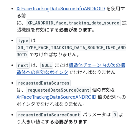
XrFaceTrackingDataSourceInfoANDROID
を使用す
る前
に、
XR_ANDROID_face_tracking_data_source
拡
張機能を有効にする
必要があります
。
type
は
XR_TYPE_FACE_TRACKING_DATA_SOURCE_INFO_AND
ROID
でなければなりません。
next
は、
NULL
または
構造体チェーン内の次の構
造体への有効なポインタ
でなければなりません。
requestedDataSources
は、
requestedDataSourceCount
個の有効な
XrFaceTrackingDataSourceANDROID
値の配列への
ポインタでなければなりません。
requestedDataSourceCount
パラメータは
0
よ
り大きい値にする
必要があります