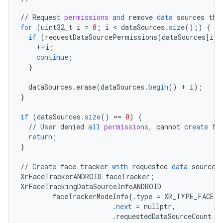
//
Request
permissions
and
remove
data
sources
tha
for
(
uint32_t
i
=
0
;
i
 < 
dataSources
.
size
();)
{
if
(
requestDataSourcePermissions
(
dataSources
[
i
]
)
++
i
;
continue
;
}
dataSources
.
erase
(
dataSources
.
begin
()
+
i
);
}
if
(
dataSources
.
size
()
==
0
)
{
//
User
denied
all
permissions
,
cannot
create
fa
return
;
}
//
Create
face
tracker
with
requested
data
sources
XrFaceTrackerANDROID
faceTracker
;
XrFaceTrackingDataSourceInfoANDROID
faceTrackerModeInfo
{
.
type
=
XR_TYPE_FACE_T
.
next
=
nullptr
,
.
requestedDataSourceCount
=