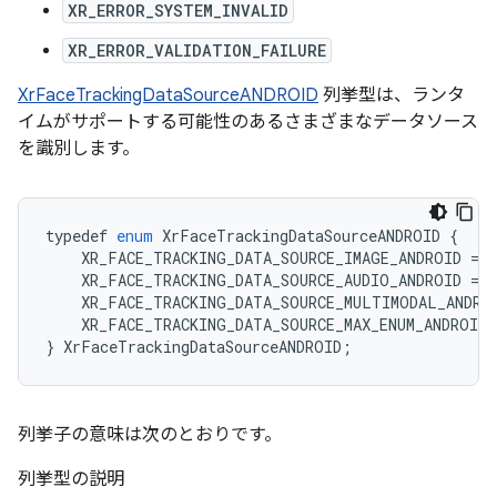
XR_ERROR_SYSTEM_INVALID
XR_ERROR_VALIDATION_FAILURE
XrFaceTrackingDataSourceANDROID
列挙型は、ランタ
イムがサポートする可能性のあるさまざまなデータソース
を識別します。
typedef
enum
XrFaceTrackingDataSourceANDROID
{
XR_FACE_TRACKING_DATA_SOURCE_IMAGE_ANDROID
=
1
XR_FACE_TRACKING_DATA_SOURCE_AUDIO_ANDROID
=
2
XR_FACE_TRACKING_DATA_SOURCE_MULTIMODAL_ANDRO
XR_FACE_TRACKING_DATA_SOURCE_MAX_ENUM_ANDROID
}
XrFaceTrackingDataSourceANDROID
;
列挙子の意味は次のとおりです。
列挙型の説明