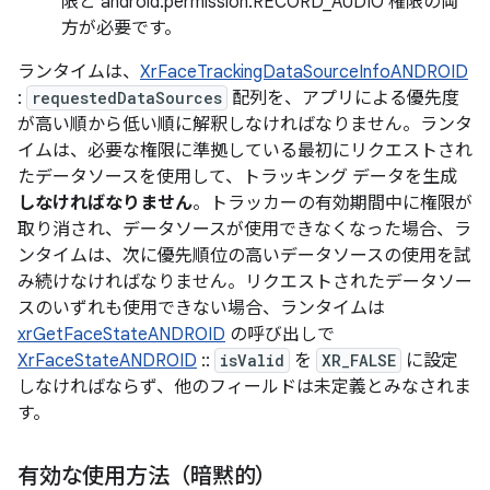
限と android.permission.RECORD_AUDIO 権限の両
方が必要です。
ランタイムは、
XrFaceTrackingDataSourceInfoANDROID
:
requestedDataSources
配列を、アプリによる優先度
が高い順から低い順に解釈しなければなりません。
ランタ
イムは、必要な権限に準拠している最初にリクエストされ
たデータソースを使用して、トラッキング データを生成
しなければなりません
。トラッカーの有効期間中に権限が
取り消され、データソースが使用できなくなった場合、ラ
ンタイムは、次に優先順位の高いデータソースの使用を試
み続けなければなりません。
リクエストされたデータソー
スのいずれも使用できない場合、ランタイムは
xrGetFaceStateANDROID
の呼び出しで
XrFaceStateANDROID
::
isValid
を
XR_FALSE
に設定
しなければならず
、他のフィールドは未定義とみなされま
す。
有効な使用方法（暗黙的）