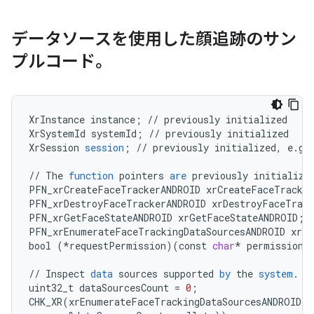
データソースを使用した顔追跡のサン
プルコード。
XrInstance
instance
;
//
previously
initialized
XrSystemId
systemId
;
//
previously
initialized
XrSession
session
;
//
previously
initialized
,
e
.
g
.
//
The
function
pointers
are
previously
initialize
PFN_xrCreateFaceTrackerANDROID
xrCreateFaceTracke
PFN_xrDestroyFaceTrackerANDROID
xrDestroyFaceTrack
PFN_xrGetFaceStateANDROID
xrGetFaceStateANDROID
;
PFN_xrEnumerateFaceTrackingDataSourcesANDROID
xrEn
bool
(
*
requestPermission
)(
const
char
*
permission
)
//
Inspect
data
sources
supported
by
the
system
.
uint32_t
dataSourcesCount
=
0
;
CHK_XR
(
xrEnumerateFaceTrackingDataSourcesANDROID
(
i