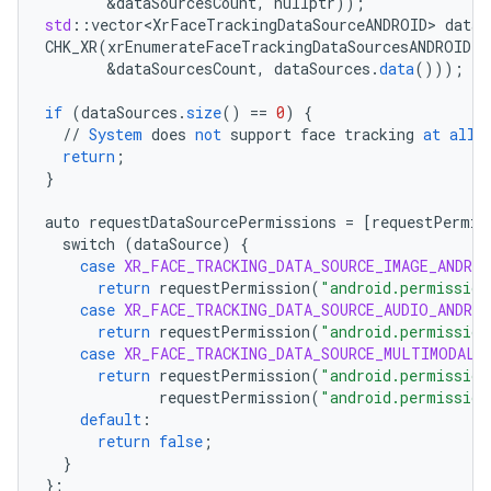
&
dataSourcesCount
,
nullptr
));
std
:
:
vector<XrFaceTrackingDataSourceANDROID>
dataS
CHK_XR
(
xrEnumerateFaceTrackingDataSourcesANDROID
(
i
&
dataSourcesCount
,
dataSources
.
data
()));
if
(
dataSources
.
size
()
==
0
)
{
//
System
does
not
support
face
tracking
at
all
return
;
}
auto
requestDataSourcePermissions
=
[
requestPermis
switch
(
dataSource
)
{
case
XR_FACE_TRACKING_DATA_SOURCE_IMAGE_ANDROI
return
requestPermission
(
"android.permission
case
XR_FACE_TRACKING_DATA_SOURCE_AUDIO_ANDROI
return
requestPermission
(
"android.permission
case
XR_FACE_TRACKING_DATA_SOURCE_MULTIMODAL_
return
requestPermission
(
"android.permission
requestPermission
(
"android.permission
default
:
return
false
;
}
}
;