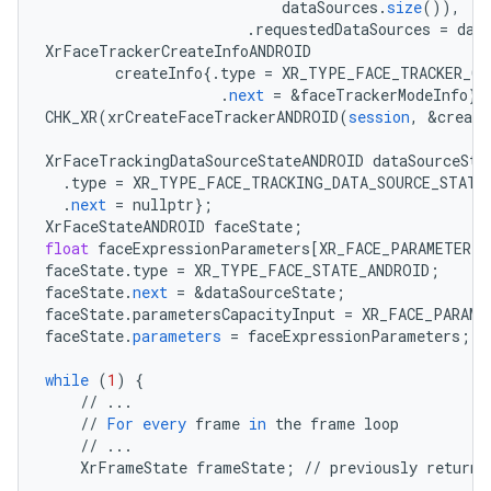
dataSources
.
size
()),
.
requestedDataSources
=
dat
XrFaceTrackerCreateInfoANDROID
createInfo
{
.
type
=
XR_TYPE_FACE_TRACKER_CR
.
next
=
&
faceTrackerModeInfo
}
;
CHK_XR
(
xrCreateFaceTrackerANDROID
(
session
,
&
create
XrFaceTrackingDataSourceStateANDROID
dataSourceSta
.
type
=
XR_TYPE_FACE_TRACKING_DATA_SOURCE_STATE
.
next
=
nullptr
}
;
XrFaceStateANDROID
faceState
;
float
faceExpressionParameters
[
XR_FACE_PARAMETER_C
faceState
.
type
=
XR_TYPE_FACE_STATE_ANDROID
;
faceState
.
next
=
&
dataSourceState
;
faceState
.
parametersCapacityInput
=
XR_FACE_PARAME
faceState
.
parameters
=
faceExpressionParameters
;
while
(
1
)
{
//
...
//
For
every
frame
in
the
frame
loop
//
...
XrFrameState
frameState
;
//
previously
returne