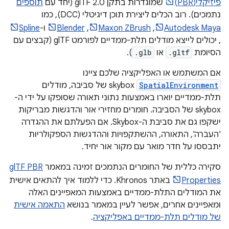
פיזיקלי(PBR)
שמוגדרות בתקן glTF 2.0 (יחד עם
תוספים
נתמכים). רוב הכלים ליצירת תוכן דיגיטלי (DCC), כמו
Autodesk Maya
,‏
Maxon ZBrush
,‏
Blender
ו-
Spline
, יכולים לייצא מודלים תלת-ממדיים לפורמט glTF (קבצים עם
הסיומת
.gltf
או
.glb
).
אם המשתמש או האפליקציה שלכם ציינו
SpatialEnvironment
skybox של סביבה, מודלים
תלת-ממדיים יוארו באמצעות נתוני תאורה שסופקו על ידי ה-
skybox של הסביבה. חומרים מחזירי אור והדגשות מבריקות
ישקפו גם את סביבת ה-Skybox. אם הפעלתם את ההגדרה
'העברה', התאורה, ההשתקפויות וההדגשות הספקולריות
יתבססו על חדר מואר עם מקור אור יחיד.
סקירה כללית של החומרים הנתמכים זמינה במאמר
glTF PBR
Properties
באתר Khronos. כדי ללמוד איך להתאים אישית
את המודלים התלת-ממדיים באמצעות המאפיינים האלה
ומאפיינים אחרים, אפשר לעיין במאמר בנושא
התאמה אישית
של מודלים תלת-ממדיים באפליקציה
.