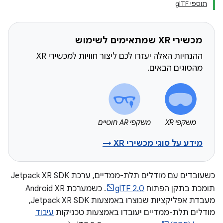
תוספי glTF
מכשירי XR שמתאימים לשימוש
ההנחיות האלה יעזרו לכם ליצור חוויות למכשירי XR
מהסוגים הבאים.
משקפי XR
משקפי AR חוטיים
מידע על סוגי מכשירי XR →
כשעובדים עם מודלים תלת-ממדיים, ערכת Jetpack XR SDK
תומכת בתקן הפתוח
glTF 2.0
. כשמערכת Android XR
מעבדת אפליקציות שנוצרו באמצעות Jetpack XR SDK,
מודלים תלת-ממדיים יעובדו באמצעות טכניקות
עיבוד