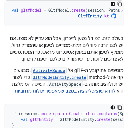
val
gltfModel
=
GltfModel
.
create
(
session
,
Paths
.
ge
GltfEntity
.
kt
בשלב הזה, המודל נטען לזיכרון, אבל הוא עדיין לא מוצג. אם
יש לכם הרבה מודלים תלת-ממדיים לטעון או שהמודל גדול,
מומלץ לטעון אותם באופן אסינכרוני מראש. כך המשתמשים
לא צריכים לחכות עד שהמודלים שלכם ייטענו לזיכרון.
מוסיפים את קובץ ה-glTF אל
ActivitySpace
. מבצעים
קריאה ל-method‏
GltfModelEntity.create
כדי ליצור
ישות ולהציב אותה ב-
ActivitySpace
. השיטה המומלצת
היא
לוודא שהאפליקציה במצב שמאפשר יכולות מרחביות
.
if
(
session
.
scene
.
spatialCapabilities
.
contains
(
Spa
val
gltfEntity
=
GltfModelEntity
.
create
(
sessio
}