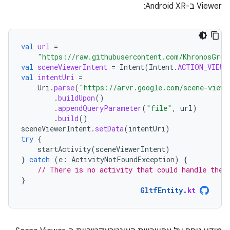
Viewer ב-Android XR:
val
url
=
"https://raw.githubusercontent.com/KhronosGrou
val
sceneViewerIntent
=
Intent
(
Intent
.
ACTION_VIEW
)
val
intentUri
=
Uri
.
parse
(
"https://arvr.google.com/scene-viewe
.
buildUpon
()
.
appendQueryParameter
(
"file"
,
url
)
.
build
()
sceneViewerIntent
.
setData
(
intentUri
)
try
{
startActivity
(
sceneViewerIntent
)
}
catch
(
e
:
ActivityNotFoundException
)
{
// There is no activity that could handle the 
}
GltfEntity
.
kt