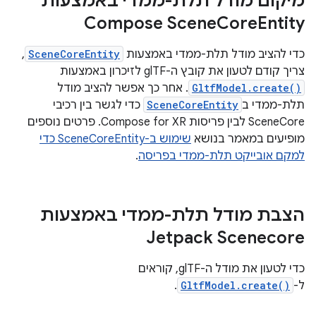
מיקום מודל תלת-ממדי באמצעות
Compose Scene
Core
Entity
כדי להציב מודל תלת-ממדי באמצעות
SceneCoreEntity
,
צריך קודם לטעון את קובץ ה-glTF לזיכרון באמצעות
GltfModel.create()
. אחר כך אפשר להציב מודל
תלת-ממדי ב
SceneCoreEntity
כדי לגשר בין רכיבי
SceneCore לבין פריסות Compose for XR. פרטים נוספים
מופיעים במאמר בנושא
שימוש ב-SceneCoreEntity כדי
למקם אובייקט תלת-ממדי בפריסה
.
הצבת מודל תלת-ממדי באמצעות
Jetpack Scenecore
כדי לטעון את מודל ה-glTF, קוראים
ל-
GltfModel.create()
.