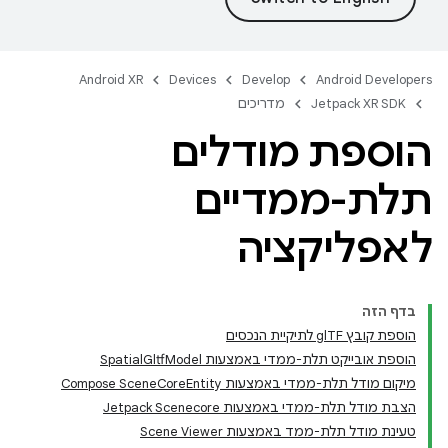
Android XR
Devices
Develop
Android Developers
Jetpack XR SDK
מדריכים
הוספת מודלים
תלת-ממדיים
לאפליקציה
בדף הזה
הוספת קובץ glTF לתיקיית הנכסים
הוספת אובייקט תלת-ממדי באמצעות SpatialGltfModel
מיקום מודל תלת-ממדי באמצעות Compose SceneCoreEntity
הצבת מודל תלת-ממדי באמצעות Jetpack Scenecore
טעינת מודל תלת-ממד באמצעות Scene Viewer