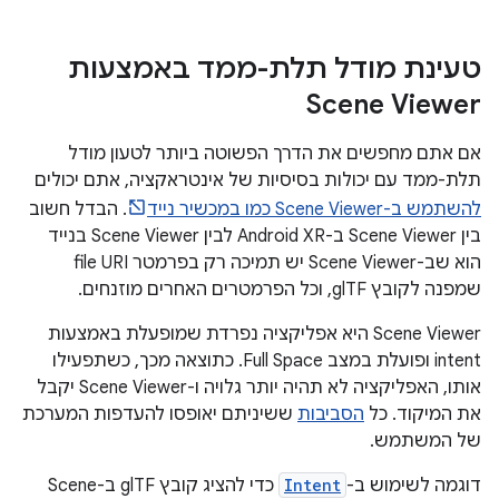
טעינת מודל תלת-ממד באמצעות
Scene Viewer
אם אתם מחפשים את הדרך הפשוטה ביותר לטעון מודל
תלת-ממד עם יכולות בסיסיות של אינטראקציה, אתם יכולים
להשתמש ב-Scene Viewer כמו במכשיר נייד
. הבדל חשוב
בין Scene Viewer ב-Android XR לבין Scene Viewer בנייד
הוא שב-Scene Viewer יש תמיכה רק בפרמטר file URI
שמפנה לקובץ glTF, וכל הפרמטרים האחרים מוזנחים.
‫Scene Viewer היא אפליקציה נפרדת שמופעלת באמצעות
intent ופועלת במצב Full Space. כתוצאה מכך, כשתפעילו
אותו, האפליקציה לא תהיה יותר גלויה ו-Scene Viewer יקבל
את המיקוד. כל
הסביבות
ששיניתם יאופסו להעדפות המערכת
של המשתמש.
דוגמה לשימוש ב-
Intent
כדי להציג קובץ glTF ב-Scene