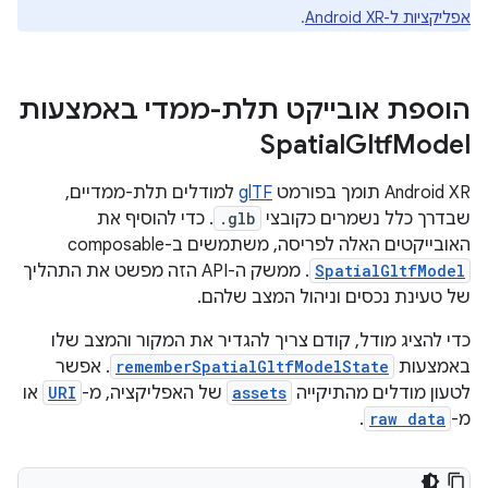
אפליקציות ל-Android XR
.
הוספת אובייקט תלת-ממדי באמצעות
Spatial
Gltf
Model
‫Android XR תומך בפורמט
glTF
למודלים תלת-ממדיים,
שבדרך כלל נשמרים כקובצי
.glb
. כדי להוסיף את
האובייקטים האלה לפריסה, משתמשים ב-composable‏
SpatialGltfModel
. ממשק ה-API הזה מפשט את התהליך
של טעינת נכסים וניהול המצב שלהם.
כדי להציג מודל, קודם צריך להגדיר את המקור והמצב שלו
באמצעות
rememberSpatialGltfModelState
. אפשר
לטעון מודלים מהתיקייה
assets
של האפליקציה, מ-
URI
או
מ-
raw data
.