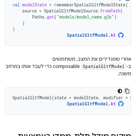
val
modelState
=
rememberSpatialGltfModelState
(
source
=
SpatialGltfModelSource
.
fromPath
(
Paths
.
get
(
"models/model_name.glb"
)
)
)
SpatialGltfModel
.
kt
אחרי שמגדירים את המצב, משתמשים
ב-
SpatialGltfModel
composable כדי לעבד אותו במרחב
משנה.
SpatialGltfModel
(
state
=
modelState
,
modifier
=
Su
SpatialGltfModel
.
kt