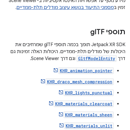
מידע נוסף על אפשרויות האינטראקטיביות ב-Scene Viewer
זמין ב
מסמכי התיעוד בנושא עיצוב מודלים תלת-ממדיים
.
תוספי gl
TF
‫Jetpack XR SDK תומך בכמה תוספי glTF שמרחיבים את
היכולות של מודלים תלת-ממדיים. היכולות האלה זמינות גם
דרך
GltfModelEntity
וגם דרך Scene Viewer.
KHR_animation_pointer
KHR_draco_mesh_compression
KHR_lights_punctual
KHR_materials_clearcoat
KHR_materials_sheen
KHR_materials_unlit