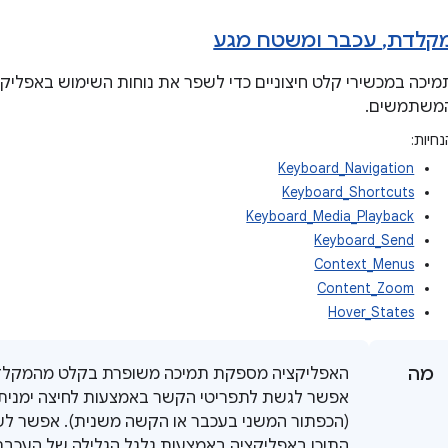
קלדת
,
עכבר ומשטח מגע
מיכה במכשירי קלט חיצוניים כדי לשפר את נוחות השימוש באפליקצ
משתמשים.
חיות:
Keyboard_Navigation
Keyboard_Shortcuts
Keyboard_Media_Playback
Keyboard_Send
Context_Menus
Content_Zoom
Hover_States
מה
האפליקציה מספקת תמיכה משופרת בקלט מהמקלד
אפשר לגשת לתפריטי הקשר באמצעות לחיצה ימנית
(הכפתור המשני בעכבר או הקשה משנית). אפשר לש
התוכן באפליקציה באמצעות גלגל הגלילה של העכבר