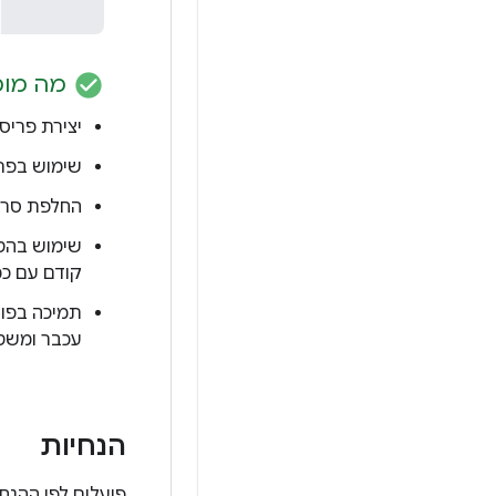
check_circle
מה מומ
יצירת פריס
שימוש בפר
החלפת סרגלי
שימוש בהט
קודם עם כמ
תמיכה בפו
עכבר ומשט
הנחיות
פועלים לפי ההנחיות לרמה 2 כדי לבצע אופטימיזציה של האפליקציות 