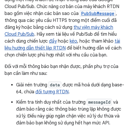
Cloud Pub/Sub. Chức năng cơ bản của máy khách RTDN
bao gồm việc nhận các bản sao của
PubSubMessage
,
thông qua các yêu cầu HTTPS trong một điểm cuối đã
đăng ký hoặc bằng cách sử dụng
thư viện máy khách
Cloud Pub/Sub
. Hãy xem tài liệu về Pub/Sub để tìm hiểu
cách dùng chiến lược
đẩy
hoặc
kéo
, hoặc tham khảo
tài
liệu hướng dẫn thiết lập RTDN
để biết hướng dẫn về cách
chọn chiến lược phù hợp nhất với nhu cầu của bạn.
Đối với mỗi thông báo bạn nhận được, phần phụ trợ của
bạn cần làm như sau:
Giải nén trường
data
được mã hoá dưới dạng base-
64, chứa
đối tượng RTDN
.
Kiểm tra tính duy nhất của trường
messageId
và
đảm bảo rằng các thông báo trùng lặp không được
xử lý. Điều này giúp ngăn chặn việc xử lý dư thừa và
đảm bảo bạn không sử dụng hết hạn mức API.