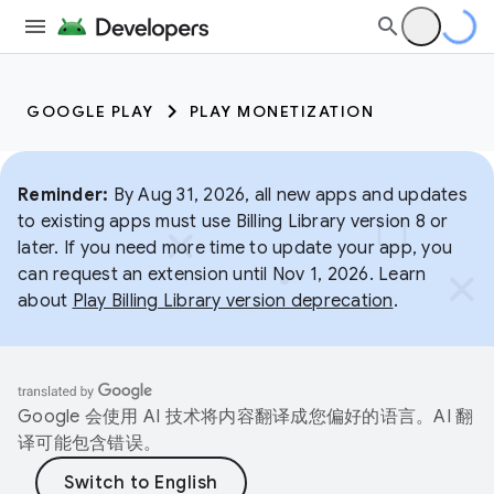
GOOGLE PLAY
PLAY MONETIZATION
Reminder:
By Aug 31, 2026, all new apps and updates
to existing apps must use Billing Library version 8 or
later. If you need more time to update your app, you
can request an extension until Nov 1, 2026. Learn
about
Play Billing Library version deprecation
.
Google 会使用 AI 技术将内容翻译成您偏好的语言。AI 翻
译可能包含错误。