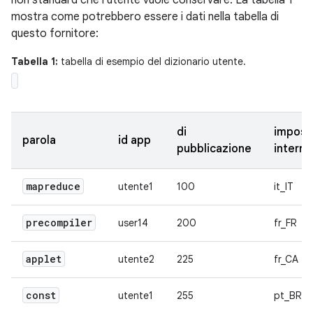
mostra come potrebbero essere i dati nella tabella di
questo fornitore:
Tabella 1:
tabella di esempio del dizionario utente.
di
impost
parola
id app
pubblicazione
interna
mapreduce
utente1
100
it_IT
precompiler
user14
200
fr_FR
applet
utente2
225
fr_CA
const
utente1
255
pt_BR