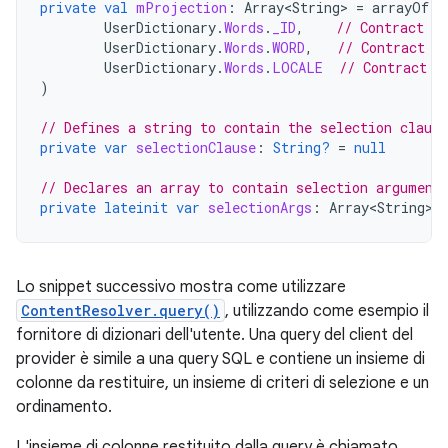
private
val
mProjection
:
Array<String>
=
arrayOf
(
UserDictionary
.
Words
.
_ID
,
// Contract c
UserDictionary
.
Words
.
WORD
,
// Contract c
UserDictionary
.
Words
.
LOCALE
// Contract c
)
// Defines a string to contain the selection clause
private
var
selectionClause
:
String?
=
null
// Declares an array to contain selection argument
private
lateinit
var
selectionArgs
:
Array<String>
Lo snippet successivo mostra come utilizzare
ContentResolver.query()
, utilizzando come esempio il
fornitore di dizionari dell'utente. Una query del client del
provider è simile a una query SQL e contiene un insieme di
colonne da restituire, un insieme di criteri di selezione e un
ordinamento.
L'insieme di colonne restituito dalla query è chiamato