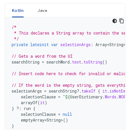
Kotlin
Java
/*
 * This declares a String array to contain the sel
 */
private
lateinit
var
selectionArgs
:
Array<String>
// Gets a word from the UI
searchString
=
searchWord
.
text
.
toString
()
// Insert code here to check for invalid or malici
// If the word is the empty string, gets everythin
selectionArgs
=
searchString
?.
takeIf
{
it
.
isNotEmp
selectionClause
=
"
${
UserDictionary
.
Words
.
WORD
arrayOf
(
it
)
}
?:
run
{
selectionClause
=
null
emptyArray<String>
()
}