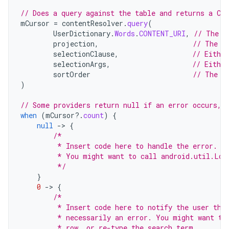
// Does a query against the table and returns a Cu
mCursor
=
contentResolver
.
query
(
UserDictionary
.
Words
.
CONTENT_URI
,
// The c
projection
,
// The c
selectionClause
,
// Either
selectionArgs
,
// Eithe
sortOrder
// The s
)
// Some providers return null if an error occurs, 
when
(
mCursor
?.
count
)
{
null
-
>
{
/*
         * Insert code here to handle the error. B
         * You might want to call android.util.Log
         */
}
0
-
>
{
/*
         * Insert code here to notify the user tha
         * necessarily an error. You might want to
         * row, or re-type the search term.