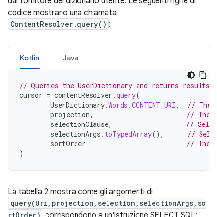
dal fornitore del dizionario utente. Le seguenti righe di
codice mostrano una chiamata
ContentResolver.query()
:
Kotlin
Java
// Queries the UserDictionary and returns results
cursor
=
contentResolver
.
query
(
UserDictionary
.
Words
.
CONTENT_URI
,
// The 
projection
,
// The 
selectionClause
,
// Selec
selectionArgs
.
toTypedArray
(),
// Sele
sortOrder
// The 
)
La tabella 2 mostra come gli argomenti di
query(Uri,projection,selection,selectionArgs,so
rtOrder)
corrispondono a un'istruzione SELECT SQL: