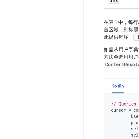
int
在表 1 中，
言区域。列标题
此提供程序，
_
如需从用户字典
方法会调用用户
ContentResol
Kotlin
// Queries 
cursor
=
co
Use
pro
sel
sel