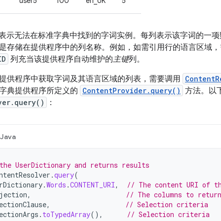
user5
100
en_UK
5
每行表示无法在标准字典中找到的字词实例。每列表示该字词的一
是存储在提供程序中的列名称。例如，如需引用行的语言区域
ID
列充当该提供程序自动维护的
主键
列。
提供程序中获取字词及其语言区域的列表，需要调用
ContentR
字典提供程序所定义的
ContentProvider.query()
方法。以
ver.query()
：
Java
the UserDictionary and returns results
ntentResolver
.
query
(
rDictionary
.
Words
.
CONTENT_URI
,
// The content URI of t
jection
,
// The columns to retur
ectionClause
,
// Selection criteria
ectionArgs
.
toTypedArray
(),
// Selection criteria