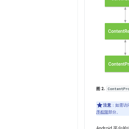
图 2.
ContentPr
注意
：如需访
序权限
部分。
Android