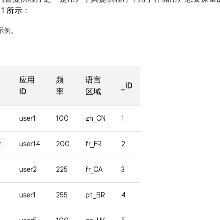
1 所示：
示例。
应用
频
语言
_ID
ID
率
区域
user1
100
zh_CN
1
r
user14
200
fr_FR
2
user2
225
fr_CA
3
user1
255
pt_BR
4