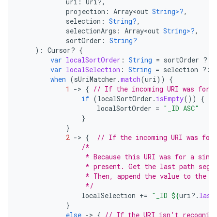
uri
:
Uri?,
projection
:
Array<out
String>?
,
selection
:
String?
,
selectionArgs
:
Array<out
String>?
,
sortOrder
:
String?
):
Cursor? 
{
var
localSortOrder
:
String
=
sortOrder
?:
var
localSelection
:
String
=
selection
?:
when
(
sUriMatcher
.
match
(
uri
))
{
1
-
>
{
// If the incoming URI was for 
if
(
localSortOrder
.
isEmpty
())
{
localSortOrder
=
"_ID ASC"
}
}
2
-
>
{
// If the incoming URI was for
/*
                 * Because this URI was for a sing
                 * present. Get the last path segm
                 * Then, append the value to the W
                 */
localSelection
+=
"_ID 
${
uri
?.
last
}
else
-
>
{
// If the URI isn't recogniz