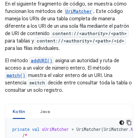
En el siguiente fragmento de código, se muestra cómo
funcionan los métodos de
UriMatcher
. Este código
maneja los URIs de una tabla completa de manera
diferente a los URI de un una sola fila mediante el patrón
de URI de contenido
content://<authority>/<path>
para tablas y
content://<authority>/<path>/<id>
para las filas individuales.
El método
addURI()
asigna un autoridad y ruta de
acceso a un valor de número entero. El método
match()
muestra el valor entero de un URI. Una
sentencia
switch
decide entre consultar toda la tabla o
consultar un solo registro.
Kotlin
Java
private
val
sUriMatcher
=
UriMatcher
(
UriMatcher
.
NO
/*