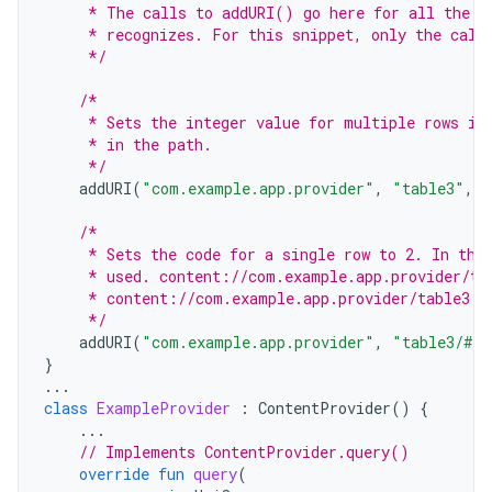
     * The calls to addURI() go here for all the c
     * recognizes. For this snippet, only the call
     */
/*
     * Sets the integer value for multiple rows in
     * in the path.
     */
addURI
(
"com.example.app.provider"
,
"table3"
,
1
/*
     * Sets the code for a single row to 2. In thi
     * used. content://com.example.app.provider/ta
     * content://com.example.app.provider/table3 d
     */
addURI
(
"com.example.app.provider"
,
"table3/#"
,
}
...
class
ExampleProvider
:
ContentProvider
()
{
...
// Implements ContentProvider.query()
override
fun
query
(