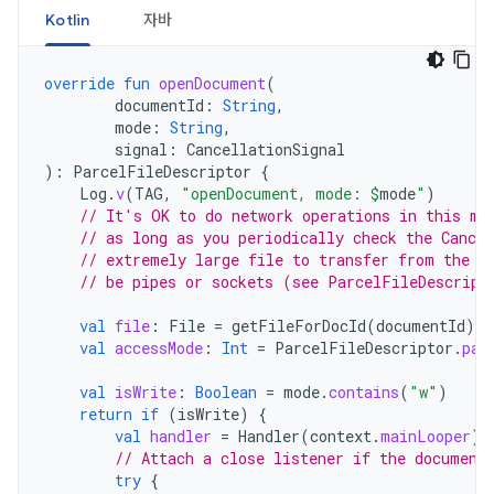
Kotlin
자바
override
fun
openDocument
(
documentId
:
String
,
mode
:
String
,
signal
:
CancellationSignal
):
ParcelFileDescriptor
{
Log
.
v
(
TAG
,
"openDocument, mode: 
$
mode
"
)
// It's OK to do network operations in this me
// as long as you periodically check the Cancel
// extremely large file to transfer from the n
// be pipes or sockets (see ParcelFileDescript
val
file
:
File
=
getFileForDocId
(
documentId
)
val
accessMode
:
Int
=
ParcelFileDescriptor
.
par
val
isWrite
:
Boolean
=
mode
.
contains
(
"w"
)
return
if
(
isWrite
)
{
val
handler
=
Handler
(
context
.
mainLooper
)
// Attach a close listener if the document
try
{