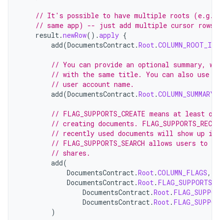
// It's possible to have multiple roots (e.g. 
// same app) -- just add multiple cursor rows.
result
.
newRow
().
apply
{
add
(
DocumentsContract
.
Root
.
COLUMN_ROOT_ID
,
// You can provide an optional summary, wh
// with the same title. You can also use t
// user account name.
add
(
DocumentsContract
.
Root
.
COLUMN_SUMMARY
,
// FLAG_SUPPORTS_CREATE means at least one
// creating documents. FLAG_SUPPORTS_RECEN
// recently used documents will show up in
// FLAG_SUPPORTS_SEARCH allows users to se
// shares.
add
(
DocumentsContract
.
Root
.
COLUMN_FLAGS
,
DocumentsContract
.
Root
.
FLAG_SUPPORTS_C
DocumentsContract
.
Root
.
FLAG_SUPPOR
DocumentsContract
.
Root
.
FLAG_SUPPOR
)