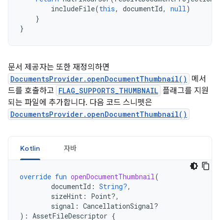
includeFile
(
this
,
documentId
,
null
)
}
}
문서 제공자는 또한 재정의하면
DocumentsProvider.openDocumentThumbnail()
메서
드를 호출하고
FLAG_SUPPORTS_THUMBNAIL
플래그를 지원
되는 파일에 추가합니다. 다음 코드 스니펫은
DocumentsProvider.openDocumentThumbnail()
Kotlin
자바
override
fun
openDocumentThumbnail
(
documentId
:
String?
,
sizeHint
:
Point?,
signal
:
CancellationSignal?
):
AssetFileDescriptor
{