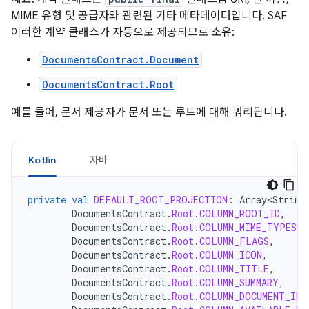
MIME 유형 및 공급자와 관련된 기타 메타데이터입니다. SAF
이러한 계약 클래스가 자동으로 제공되므로 소유:
DocumentsContract.Document
DocumentsContract.Root
예를 들어, 문서 제공자가 문서 또는 루트에 대해 쿼리됩니다.
Kotlin
자바
private
val
DEFAULT_ROOT_PROJECTION
:
Array<String
DocumentsContract
.
Root
.
COLUMN_ROOT_ID
,
DocumentsContract
.
Root
.
COLUMN_MIME_TYPES
,
DocumentsContract
.
Root
.
COLUMN_FLAGS
,
DocumentsContract
.
Root
.
COLUMN_ICON
,
DocumentsContract
.
Root
.
COLUMN_TITLE
,
DocumentsContract
.
Root
.
COLUMN_SUMMARY
,
DocumentsContract
.
Root
.
COLUMN_DOCUMENT_ID
,