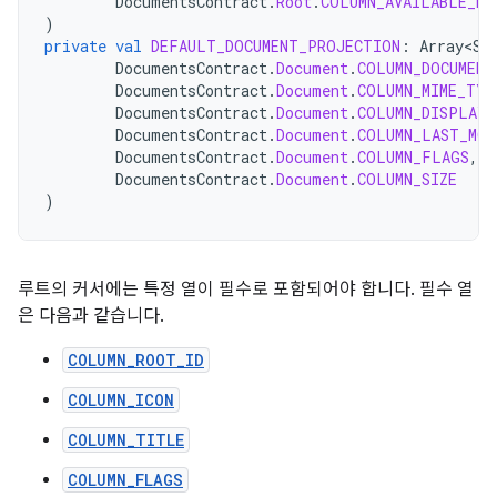
DocumentsContract
.
Root
.
COLUMN_AVAILABLE_BY
)
private
val
DEFAULT_DOCUMENT_PROJECTION
:
Array<St
DocumentsContract
.
Document
.
COLUMN_DOCUMENT
DocumentsContract
.
Document
.
COLUMN_MIME_TYP
DocumentsContract
.
Document
.
COLUMN_DISPLAY_
DocumentsContract
.
Document
.
COLUMN_LAST_MOD
DocumentsContract
.
Document
.
COLUMN_FLAGS
,
DocumentsContract
.
Document
.
COLUMN_SIZE
)
루트의 커서에는 특정 열이 필수로 포함되어야 합니다. 필수 열
은 다음과 같습니다.
COLUMN_ROOT_ID
COLUMN_ICON
COLUMN_TITLE
COLUMN_FLAGS