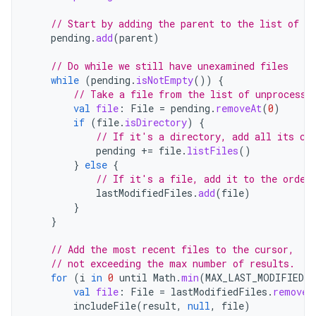
// Start by adding the parent to the list of fi
pending
.
add
(
parent
)
// Do while we still have unexamined files
while
(
pending
.
isNotEmpty
())
{
// Take a file from the list of unprocesse
val
file
:
File
=
pending
.
removeAt
(
0
)
if
(
file
.
isDirectory
)
{
// If it's a directory, add all its ch
pending
+=
file
.
listFiles
()
}
else
{
// If it's a file, add it to the order
lastModifiedFiles
.
add
(
file
)
}
}
// Add the most recent files to the cursor,
// not exceeding the max number of results.
for
(
i
in
0
until
Math
.
min
(
MAX_LAST_MODIFIED
+
val
file
:
File
=
lastModifiedFiles
.
remove
(
includeFile
(
result
,
null
,
file
)