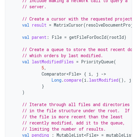
// include making a network call to query a
// server.
// Create a cursor with the requested projecti
val
result
=
MatrixCursor
(
resolveDocumentProje
val
parent
:
File
=
getFileForDocId
(
rootId
)
// Create a queue to store the most recent doc
// which orders by last modified.
val
lastModifiedFiles
=
PriorityQueue
(
5
,
Comparator<File>
{
i
,
j
-
Long
.
compare
(
i
.
lastModified
(),
j
.
l
}
)
// Iterate through all files and directories
// in the file structure under the root.  If
// the file is more recent than the least
// recently modified, add it to the queue,
// limiting the number of results.
val
pending
:
MutableList<File>
=
mutableListO