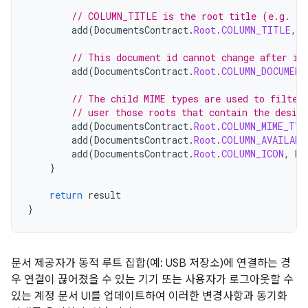
// COLUMN_TITLE is the root title (e.g. Ga
add
(
DocumentsContract
.
Root
.
COLUMN_TITLE
,
c
// This document id cannot change after it
add
(
DocumentsContract
.
Root
.
COLUMN_DOCUMENT
// The child MIME types are used to filter
// user those roots that contain the desir
add
(
DocumentsContract
.
Root
.
COLUMN_MIME_TYP
add
(
DocumentsContract
.
Root
.
COLUMN_AVAILABL
add
(
DocumentsContract
.
Root
.
COLUMN_ICON
,
R
.
}
return
result
}
문서 제공자가 동적 루트 집합(예: USB 저장소)에 연결하는 경
우 연결이 끊어졌을 수 있는 기기 또는 사용자가 로그아웃할 수
있는 계정 문서 UI를 업데이트하여 이러한 변경사항과 동기화