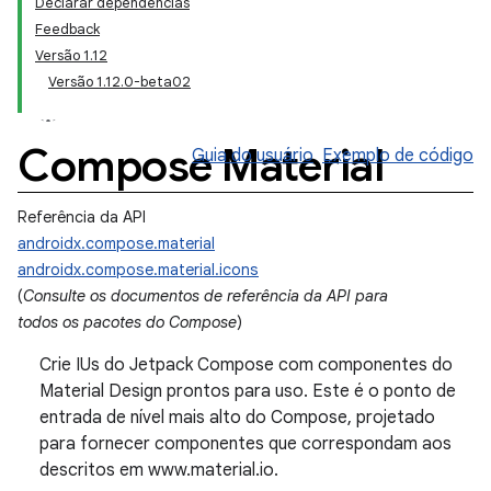
Declarar dependências
Feedback
Versão 1.12
Versão 1.12.0-beta02
Compose Material
Guia do usuário
Exemplo de código
Referência da API
androidx.compose.material
androidx.compose.material.icons
(
Consulte os documentos de referência da API para
todos os pacotes do Compose
)
Crie IUs do Jetpack Compose com componentes do
Material Design prontos para uso. Este é o ponto de
entrada de nível mais alto do Compose, projetado
para fornecer componentes que correspondam aos
descritos em www.material.io.