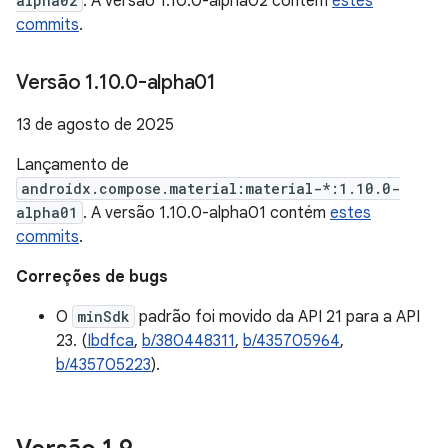
alpha02
. A versão 1.10.0-alpha02 contém
estes
commits
.
Versão 1
.
10
.
0-alpha01
13 de agosto de 2025
Lançamento de
androidx.compose.material:material-*:1.10.0-
alpha01
. A versão 1.10.0-alpha01 contém
estes
commits
.
Correções de bugs
O
minSdk
padrão foi movido da API 21 para a API
23. (
Ibdfca
,
b/380448311
,
b/435705964
,
b/435705223
).