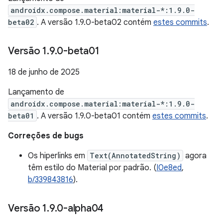
androidx.compose.material:material-*:1.9.0-
beta02
. A versão 1.9.0-beta02 contém
estes commits
.
Versão 1
.
9
.
0-beta01
18 de junho de 2025
Lançamento de
androidx.compose.material:material-*:1.9.0-
beta01
. A versão 1.9.0-beta01 contém
estes commits
.
Correções de bugs
Os hiperlinks em
Text(AnnotatedString)
agora
têm estilo do Material por padrão. (
I0e8ed
,
b/339843816
).
Versão 1
.
9
.
0-alpha04