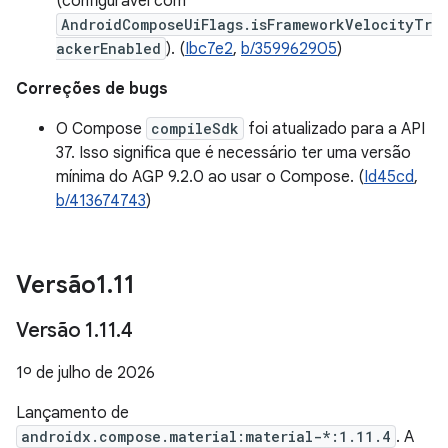
(configurável com
AndroidComposeUiFlags.isFrameworkVelocityTr
ackerEnabled
). (
Ibc7e2
,
b/359962905
)
Correções de bugs
O Compose
compileSdk
foi atualizado para a API
37. Isso significa que é necessário ter uma versão
mínima do AGP 9.2.0 ao usar o Compose. (
Id45cd
,
b/413674743
)
Versão1
.
11
Versão 1
.
11
.
4
1º de julho de 2026
Lançamento de
androidx.compose.material:material-*:1.11.4
. A