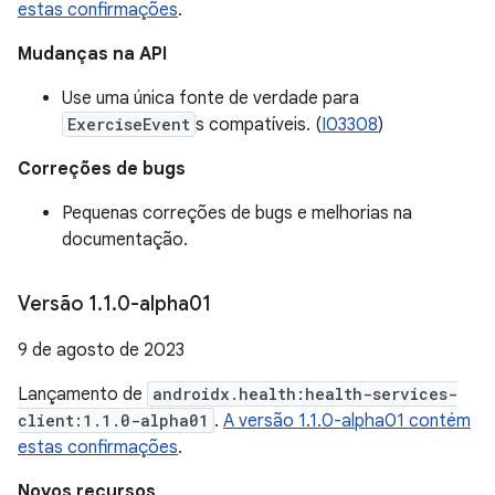
estas confirmações
.
Mudanças na API
Use uma única fonte de verdade para
ExerciseEvent
s compatíveis. (
I03308
)
Correções de bugs
Pequenas correções de bugs e melhorias na
documentação.
Versão 1
.
1
.
0-alpha01
9 de agosto de 2023
Lançamento de
androidx.health:health-services-
client:1.1.0-alpha01
.
A versão 1.1.0-alpha01 contém
estas confirmações
.
Novos recursos