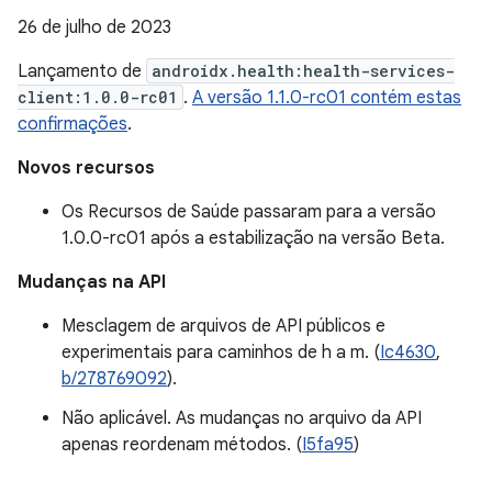
26 de julho de 2023
Lançamento de
androidx.health:health-services-
client:1.0.0-rc01
.
A versão 1.1.0-rc01 contém estas
confirmações
.
Novos recursos
Os Recursos de Saúde passaram para a versão
1.0.0-rc01 após a estabilização na versão Beta.
Mudanças na API
Mesclagem de arquivos de API públicos e
experimentais para caminhos de h a m. (
Ic4630
,
b/278769092
).
Não aplicável. As mudanças no arquivo da API
apenas reordenam métodos. (
I5fa95
)