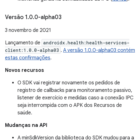
Versão 1
.
0
.
0-alpha03
3 novembro de 2021
Lançamento de
androidx.health:health-services-
client:1.0.0-alpha03
.
A versão 1.0.0-alpha03 contém
estas confirmações
.
Novos recursos
O SDK vai registrar novamente os pedidos de
registro de callbacks para monitoramento passivo,
listener de exercício e medidas caso a conexão IPC
seja interrompida com o APK dos Recursos de
saúde.
Mudanças na API
A minSdkVersion da biblioteca do SDK mudou para a