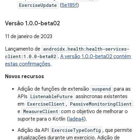
ExerciseUpdate
(
5e185f
)
Versão 1
.
0
.
0-beta02
11 de janeiro de 2023
Lançamento de
androidx.health:health-services-
client:1.0.0-beta02
.
A versão 1.0.0-beta02 contém
estas confirmações
.
Novos recursos
Adição de funções de extensão
suspend
para as
APIs
ListenableFuture
assíncronas existentes
em
ExerciseClient
,
PassiveMonitoringClient
e
MeasureClient
com o objetivo de melhorar o
suporte para o Kotlin (
Iadea4
).
Adição da API
ExerciseTypeConfig
, que permite
atualizações durante um exercício. Adição de