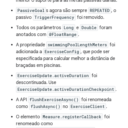
melhor o suporte para as metas passivas diárias.
PassiveGoal
s agora são sempre
REPEATED
, o
passivo
TriggerFrequency
foi removido.
Todos os parâmetros
Long
e
Double
foram
anotados com
@FloatRange
.
A propriedade
swimmingPoolLengthMeters
foi
adicionada a
ExerciseConfig
, que pode ser
especificada para calcular melhor a distância de
braçadas em piscinas.
ExerciseUpdate.activeDuration
foi
descontinuada. Use
ExerciseUpdate.activeDurationCheckpoint
.
A API
flushExerciseAsync()
foi renomeada
como
flushAsync()
no
ExerciseClient
.
O elemento
Measure.registerCallback
foi
renomeado como