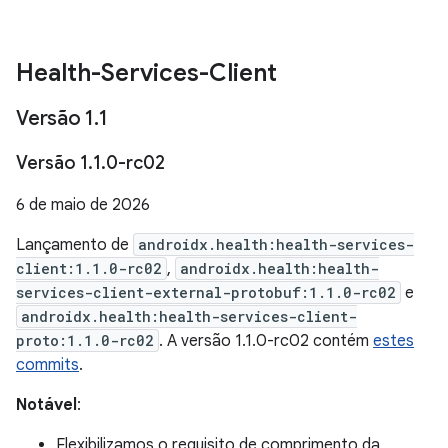
Health-Services-Client
Versão 1
.
1
Versão 1
.
1
.
0-rc02
6 de maio de 2026
Lançamento de
androidx.health:health-services-
client:1.1.0-rc02
,
androidx.health:health-
services-client-external-protobuf:1.1.0-rc02
e
androidx.health:health-services-client-
proto:1.1.0-rc02
. A versão 1.1.0-rc02 contém
estes
commits
.
Notável
:
Flexibilizamos o requisito de comprimento da