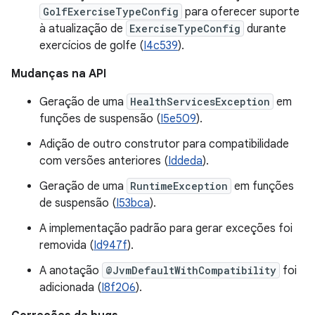
GolfExerciseTypeConfig
para oferecer suporte
à atualização de
ExerciseTypeConfig
durante
exercícios de golfe (
I4c539
).
Mudanças na API
Geração de uma
HealthServicesException
em
funções de suspensão (
I5e509
).
Adição de outro construtor para compatibilidade
com versões anteriores (
Iddeda
).
Geração de uma
RuntimeException
em funções
de suspensão (
I53bca
).
A implementação padrão para gerar exceções foi
removida (
Id947f
).
A anotação
@JvmDefaultWithCompatibility
foi
adicionada (
I8f206
).