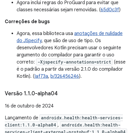
Agora inclui regras do ProGuard para evitar que
classes necessárias sejam removidas. (
65d0c3f
)
Correções de bugs
Agora, essa biblioteca usa
anotações de nulidade
do JSpecify
, que são de uso de tipo. Os
desenvolvedores Kotlin precisam usar o seguinte
argumento do compilador para garantir o uso
correto:
-Xjspecify-annotations=strict
(esse
é o padrão a partir da versão 2.1.0 do compilador
Kotlin). (
Iaf73a
,
b/326456246
).
Versão 1
.
1
.
0-alpha04
16 de outubro de 2024
Lançamento de
androidx.health:health-services-
client:1.1.0-alpha04
,
androidx.health:health-
services-client-external-protobuf:1.1.0-alpha04