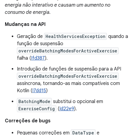
energia não interativo e causam um aumento no
consumo de energia.
Mudanças na API
Geração de
HealthServicesException
quando a
função de suspensão
overrideBatchingModesForActiveExercise
falha (
Ifd387
).
Introdução de funções de suspensão para a API
overrideBatchingModesForActiveExercise
assíncrona, tornando-as mais compatíveis com
Kotlin (
I7dd15
)
BatchingMode
substitui o opcional em
ExerciseConfig
(
Id22e9
).
Correções de bugs
Pequenas correções em
DataType
e