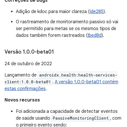
Correções de bugs
Adição de kdoc para maior clareza (
Ide285
).
O rastreamento de monitoramento passivo só vai
ser permitido para metas se os mesmos tipos de
dados também forem rastreados (
Ibed8d
).
Versão 1
.
0
.
0-beta01
24 de outubro de 2022
Lançamento de
androidx.health:health-services-
client:1.0.0-beta01
.
A versão 1.0.0-beta01 contém
estas confirmações
.
Novos recursos
Foi adicionada a capacidade de detectar eventos
de saúde usando
PassiveMonitoringClient
, com
o primeiro evento sendo: