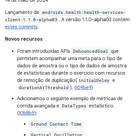
14 de maio de 2024
Lançamento de
androidx.health:health-services-
client:1.1.0-alpha03
. A versão 1.1.0-alpha03 contém
estes commits
.
Novos recursos
Foram introduzidas APIs
DebouncedGoal
que
permitem acompanhar uma meta para o tipo de
dados de amostra ou o tipo de dados de amostra
de estatísticas durante o exercício com recursos
de remoção de duplicação(
initialDelay
e
durationAtThreshold
). (
I09be9
)
Adicionamos o seguinte exemplo de métricas de
corrida avançada e
DataTypes
estatístico.
(
I0b8b5
):
Ground Contact Time
Vertical Oscillation