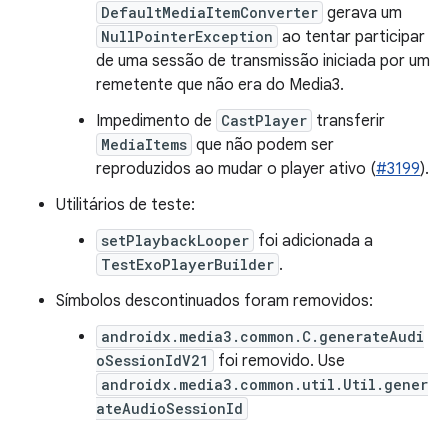
DefaultMediaItemConverter
gerava um
NullPointerException
ao tentar participar
de uma sessão de transmissão iniciada por um
remetente que não era do Media3.
Impedimento de
CastPlayer
transferir
MediaItems
que não podem ser
reproduzidos ao mudar o player ativo (
#3199
).
Utilitários de teste:
setPlaybackLooper
foi adicionada a
TestExoPlayerBuilder
.
Símbolos descontinuados foram removidos:
androidx.media3.common.C.generateAudi
oSessionIdV21
foi removido. Use
androidx.media3.common.util.Util.gener
ateAudioSessionId