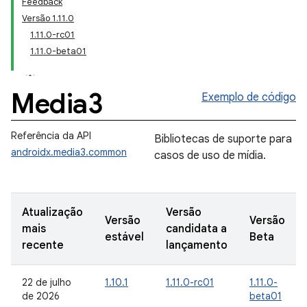
Feedback
Versão 1.11.0
1.11.0-rc01
1.11.0-beta01
Media3
Exemplo de código
Referência da API
Bibliotecas de suporte para
androidx.media3.common
casos de uso de mídia.
Atualização
Versão
Versão
Versão
mais
candidata a
estável
Beta
recente
lançamento
22 de julho
1.10.1
1.11.0-rc01
1.11.0-
de 2026
beta01