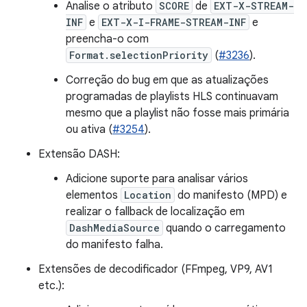
Analise o atributo
SCORE
de
EXT-X-STREAM-
INF
e
EXT-X-I-FRAME-STREAM-INF
e
preencha-o com
Format.selectionPriority
(
#3236
).
Correção do bug em que as atualizações
programadas de playlists HLS continuavam
mesmo que a playlist não fosse mais primária
ou ativa (
#3254
).
Extensão DASH:
Adicione suporte para analisar vários
elementos
Location
do manifesto (MPD) e
realizar o fallback de localização em
DashMediaSource
quando o carregamento
do manifesto falha.
Extensões de decodificador (FFmpeg, VP9, AV1
etc.):