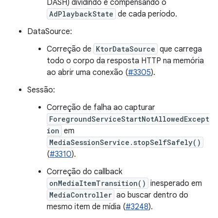
DASH) dividindo e compensando o
AdPlaybackState
de cada período.
DataSource:
Correção de
KtorDataSource
que carrega
todo o corpo da resposta HTTP na memória
ao abrir uma conexão (
#3305
).
Sessão:
Correção de falha ao capturar
ForegroundServiceStartNotAllowedExcept
ion
em
MediaSessionService.stopSelfSafely()
(
#3310
).
Correção do callback
onMediaItemTransition()
inesperado em
MediaController
ao buscar dentro do
mesmo item de mídia (
#3248
).