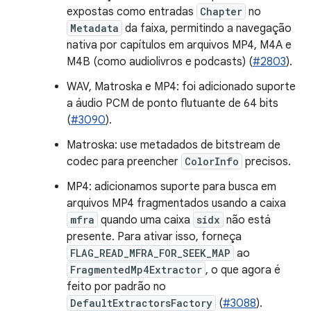
expostas como entradas
Chapter
no
Metadata
da faixa, permitindo a navegação
nativa por capítulos em arquivos MP4, M4A e
M4B (como audiolivros e podcasts) (
#2803
).
WAV, Matroska e MP4: foi adicionado suporte
a áudio PCM de ponto flutuante de 64 bits
(
#3090
).
Matroska: use metadados de bitstream de
codec para preencher
ColorInfo
precisos.
MP4: adicionamos suporte para busca em
arquivos MP4 fragmentados usando a caixa
mfra
quando uma caixa
sidx
não está
presente. Para ativar isso, forneça
FLAG_READ_MFRA_FOR_SEEK_MAP
ao
FragmentedMp4Extractor
, o que agora é
feito por padrão no
DefaultExtractorsFactory
(
#3088
).