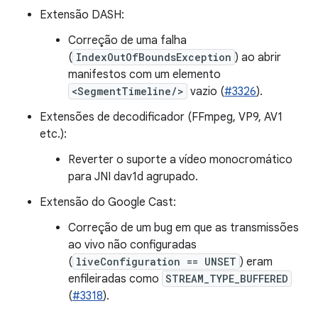
Extensão DASH:
Correção de uma falha
(
IndexOutOfBoundsException
) ao abrir
manifestos com um elemento
<SegmentTimeline/>
vazio (
#3326
).
Extensões de decodificador (FFmpeg, VP9, AV1
etc.):
Reverter o suporte a vídeo monocromático
para JNI dav1d agrupado.
Extensão do Google Cast:
Correção de um bug em que as transmissões
ao vivo não configuradas
(
liveConfiguration == UNSET
) eram
enfileiradas como
STREAM_TYPE_BUFFERED
(
#3318
).