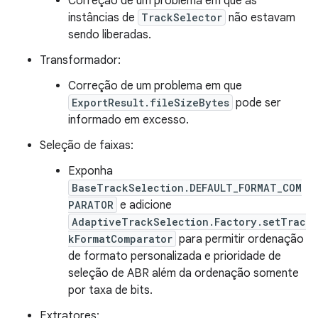
Correção de um problema em que as
instâncias de
TrackSelector
não estavam
sendo liberadas.
Transformador:
Correção de um problema em que
ExportResult.fileSizeBytes
pode ser
informado em excesso.
Seleção de faixas:
Exponha
BaseTrackSelection.DEFAULT_FORMAT_COM
PARATOR
e adicione
AdaptiveTrackSelection.Factory.setTrac
kFormatComparator
para permitir ordenação
de formato personalizada e prioridade de
seleção de ABR além da ordenação somente
por taxa de bits.
Extratores: