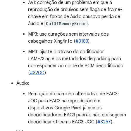
AVI: correção de um problema em que a
reprodução de arquivos sem flags de frame-
chave em faixas de áudio causava perda de
áudio e
OutOfMemoryError
.
MP3: use durações sem intervalos dos
cabeçalhos Xing/Info (
#3183
).
MP3: ajuste o atraso do codificador
LAME/Xing e os metadados de padding para
corresponder ao corte de PCM decodificado
(
#3200
).
Áudio:
Remoção do caminho alternativo de EAC3-
JOC para EAC3 na reprodução em
dispositivos Google Pixel, já que os
decodificadores EAC3 padrão não conseguem
decodificar streams EAC3-JOC (
#3257
).