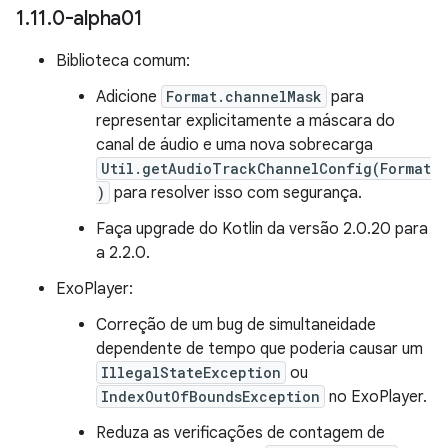
1
.
11
.
0-alpha01
Biblioteca comum:
Adicione
Format.channelMask
para
representar explicitamente a máscara do
canal de áudio e uma nova sobrecarga
Util.getAudioTrackChannelConfig(Format
)
para resolver isso com segurança.
Faça upgrade do Kotlin da versão 2.0.20 para
a 2.2.0.
ExoPlayer:
Correção de um bug de simultaneidade
dependente de tempo que poderia causar um
IllegalStateException
ou
IndexOutOfBoundsException
no ExoPlayer.
Reduza as verificações de contagem de