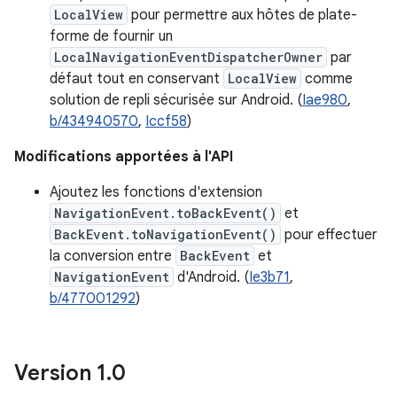
LocalView
pour permettre aux hôtes de plate-
forme de fournir un
LocalNavigationEventDispatcherOwner
par
défaut tout en conservant
LocalView
comme
solution de repli sécurisée sur Android. (
Iae980
,
b/434940570
,
Iccf58
)
Modifications apportées à l'API
Ajoutez les fonctions d'extension
NavigationEvent.toBackEvent()
et
BackEvent.toNavigationEvent()
pour effectuer
la conversion entre
BackEvent
et
NavigationEvent
d'Android. (
Ie3b71
,
b/477001292
)
Version 1
.
0