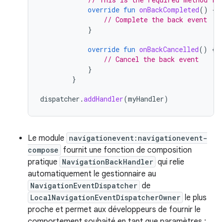
override
fun
onBackCompleted
()
{
// Complete the back event
}
override
fun
onBackCancelled
()
{
// Cancel the back event
}
}
dispatcher
.
addHandler
(
myHandler
)
Le module
navigationevent:navigationevent-
compose
fournit une fonction de composition
pratique
NavigationBackHandler
qui relie
automatiquement le gestionnaire au
NavigationEventDispatcher
de
LocalNavigationEventDispatcherOwner
le plus
proche et permet aux développeurs de fournir le
comportement souhaité en tant que paramètres :