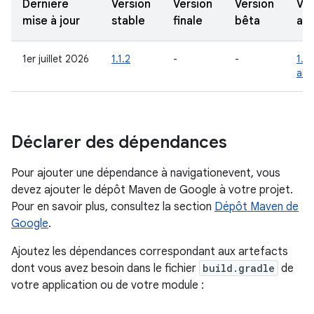
Dernière
Version
Version
Version
Ver
mise à jour
stable
finale
bêta
alp
1er juillet 2026
1.1.2
-
-
1.2
alp
Déclarer des dépendances
Pour ajouter une dépendance à navigationevent, vous
devez ajouter le dépôt Maven de Google à votre projet.
Pour en savoir plus, consultez la section
Dépôt Maven de
Google
.
Ajoutez les dépendances correspondant aux artefacts
dont vous avez besoin dans le fichier
build.gradle
de
votre application ou de votre module :