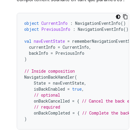
object
CurrentInfo
:
NavigationEventInfo
()
object
PreviousInfo
:
NavigationEventInfo
()
val
navEventState
=
rememberNavigationEventSt
currentInfo
=
CurrentInfo
,
backInfo
=
PreviousInfo
)
// Inside composition
NavigationBackHandler
(
State
=
navEventState
,
isBackEnabled
=
true
,
// optional
onBackCancelled
=
{
// Cancel the back ev
// required
onBackCompleted
=
{
// Complete the back 
)