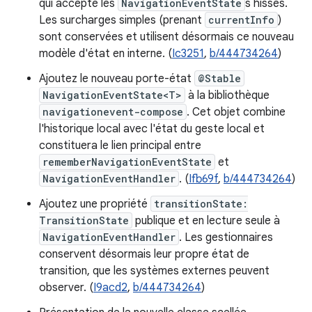
qui accepte les
NavigationEventState
s hissés.
Les surcharges simples (prenant
currentInfo
)
sont conservées et utilisent désormais ce nouveau
modèle d'état en interne. (
Ic3251
,
b/444734264
)
Ajoutez le nouveau porte-état
@Stable
NavigationEventState<T>
à la bibliothèque
navigationevent-compose
. Cet objet combine
l'historique local avec l'état du geste local et
constituera le lien principal entre
rememberNavigationEventState
et
NavigationEventHandler
. (
Ifb69f
,
b/444734264
)
Ajoutez une propriété
transitionState:
TransitionState
publique et en lecture seule à
NavigationEventHandler
. Les gestionnaires
conservent désormais leur propre état de
transition, que les systèmes externes peuvent
observer. (
I9acd2
,
b/444734264
)