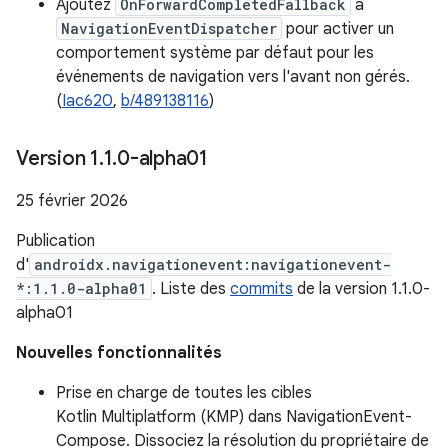
Ajoutez
OnForwardCompletedFallback
à
NavigationEventDispatcher
pour activer un
comportement système par défaut pour les
événements de navigation vers l'avant non gérés.
(
Iac620
,
b/489138116
)
Version 1
.
1
.
0-alpha01
25 février 2026
Publication
d'
androidx.navigationevent:navigationevent-
*:1.1.0-alpha01
. Liste des
commits
de la version 1.1.0-
alpha01
Nouvelles fonctionnalités
Prise en charge de toutes les cibles
Kotlin Multiplatform (KMP) dans NavigationEvent-
Compose. Dissociez la résolution du propriétaire de