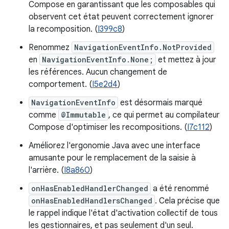
Compose en garantissant que les composables qui
observent cet état peuvent correctement ignorer
la recomposition. (
I399c8
)
Renommez
NavigationEventInfo.NotProvided
en
NavigationEventInfo.None;
et mettez à jour
les références. Aucun changement de
comportement. (
I5e2d4
)
NavigationEventInfo
est désormais marqué
comme
@Immutable
, ce qui permet au compilateur
Compose d'optimiser les recompositions. (
I7c112
)
Améliorez l'ergonomie Java avec une interface
amusante pour le remplacement de la saisie à
l'arrière. (
I8a860
)
onHasEnabledHandlerChanged
a été renommé
onHasEnabledHandlersChanged
. Cela précise que
le rappel indique l'état d'activation collectif de tous
les gestionnaires, et pas seulement d'un seul.