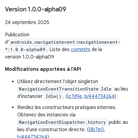
Version 1
.
0
.
0-alpha09
24 septembre 2025
Publication
d'
androidx.navigationevent:navigationevent-
*:1.0.0-alpha09
. Liste des
commits
de la
version 1.0.0-alpha09
Modifications apportées à l'API
Utilisez directement l'objet singleton
NavigationEventTransitionState.Idle
au lieu
d'instancier
Idle()
. (
Ic7d9e
,
b/444734264
)
Rendez les constructeurs pratiques internes.
Obtenez des instances via
NavigationEventDispatcher.history
public au
lieu d'une construction directe. (
I3b7e0
,
b/444734264
)