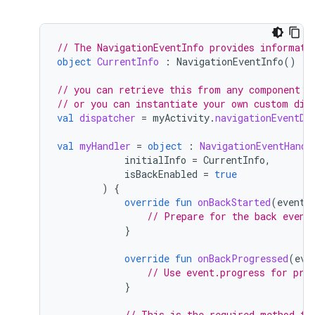
// The NavigationEventInfo provides informati
object
CurrentInfo
:
NavigationEventInfo
()
// you can retrieve this from any component t
// or you can instantiate your own custom dis
val
dispatcher
=
myActivity
.
navigationEventDi
val
myHandler
=
object
:
NavigationEventHandl
initialInfo
=
CurrentInfo
,
isBackEnabled
=
true
)
{
override
fun
onBackStarted
(
event
:
// Prepare for the back event
}
override
fun
onBackProgressed
(
eve
// Use event.progress for pre
}
// This is the required method fo