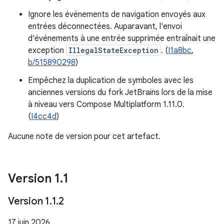
Ignore les événements de navigation envoyés aux
entrées déconnectées. Auparavant, l'envoi
d'événements à une entrée supprimée entraînait une
exception
IllegalStateException
. (
I1a8bc
,
b/515890298
)
Empêchez la duplication de symboles avec les
anciennes versions du fork JetBrains lors de la mise
à niveau vers Compose Multiplatform 1.11.0.
(
I4cc4d
)
Aucune note de version pour cet artefact.
Version 1
.
1
Version 1
.
1
.
2
17 juin 2026