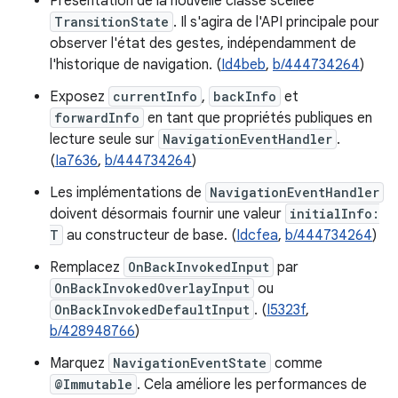
Présentation de la nouvelle classe scellée
TransitionState
. Il s'agira de l'API principale pour
observer l'état des gestes, indépendamment de
l'historique de navigation. (
Id4beb
,
b/444734264
)
Exposez
currentInfo
,
backInfo
et
forwardInfo
en tant que propriétés publiques en
lecture seule sur
NavigationEventHandler
.
(
Ia7636
,
b/444734264
)
Les implémentations de
NavigationEventHandler
doivent désormais fournir une valeur
initialInfo:
T
au constructeur de base. (
Idcfea
,
b/444734264
)
Remplacez
OnBackInvokedInput
par
OnBackInvokedOverlayInput
ou
OnBackInvokedDefaultInput
. (
I5323f
,
b/428948766
)
Marquez
NavigationEventState
comme
@Immutable
. Cela améliore les performances de