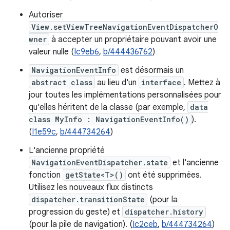
Autoriser
View.setViewTreeNavigationEventDispatcherO
wner
à accepter un propriétaire pouvant avoir une
valeur nulle (
Ic9eb6
,
b/444436762
)
NavigationEventInfo
est désormais un
abstract class
au lieu d'un
interface
. Mettez à
jour toutes les implémentations personnalisées pour
qu'elles héritent de la classe (par exemple,
data
class MyInfo : NavigationEventInfo()
).
(
I1e59c
,
b/444734264
)
L'ancienne propriété
NavigationEventDispatcher.state
et l'ancienne
fonction
getState<T>()
ont été supprimées.
Utilisez les nouveaux flux distincts
dispatcher.transitionState
(pour la
progression du geste) et
dispatcher.history
(pour la pile de navigation). (
Ic2ceb
,
b/444734264
)