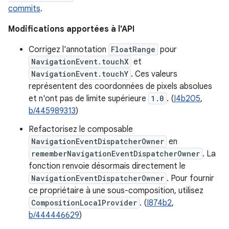
commits
.
Modifications apportées à l'API
Corrigez l'annotation
FloatRange
pour
NavigationEvent.touchX
et
NavigationEvent.touchY
. Ces valeurs
représentent des coordonnées de pixels absolues
et n'ont pas de limite supérieure
1.0
. (
I4b205
,
b/445989313
)
Refactorisez le composable
NavigationEventDispatcherOwner
en
rememberNavigationEventDispatcherOwner
. La
fonction renvoie désormais directement le
NavigationEventDispatcherOwner
. Pour fournir
ce propriétaire à une sous-composition, utilisez
CompositionLocalProvider
. (
I874b2
,
b/444446629
)