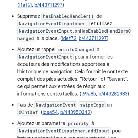
(
I1af61
,
b/443711297
)
Supprimez
hasEnabledHandler()
de
NavigationEventDispatcher;
et utilisez
NavigationEventInput.onHasEnabledHandlersC
hanged
à la place. (
Idef72
,
b/443711297
)
Ajoutez un rappel
onInfoChanged
à
NavigationEventInput
pour informer les
écouteurs des modifications apportées à
l'historique de navigation. Cela fournit le contexte
complet des piles actuelles, "Retour" et "Suivant",
ce qui permet aux entrées de réagir aux
informations contextuelles. (
I69a8b
,
b/443282983
)
Fais de
NavigationEvent
swipeEdge
un
@IntDef
(
Icee54
,
b/443950342
)
Ajoutez un paramètre
priority
à
NavigationEventDispatcher.addInput
pour