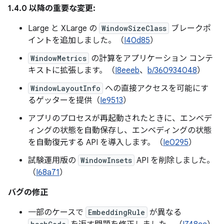
1.4.0 以降の重要な変更:
Large と XLarge の
WindowSizeClass
ブレークポ
イントを追加しました。（
I40d85
）
WindowMetrics
の計算をアプリケーション コンテ
キストに拡張します。（
I8eeeb
、
b/360934048
）
WindowLayoutInfo
への直接アクセスを可能にす
るゲッターを提供（
Ie9513
）
アプリのプロセスが再起動されたときに、エンベデ
ィングの状態を自動保存し、エンベディングの状態
を自動復元する API を導入します。（
Ie0295
）
試験運用版の
WindowInsets
API を削除しました。
（
I68a71
）
バグの修正
一部のケースで
EmbeddingRule
が異なる