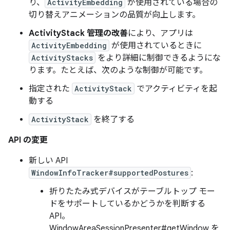
り、
ActivityEmbedding
が使用されている場合の
切り替えアニメーションの品質が向上します。
ActivityStack 管理の改善
により、アプリは
ActivityEmbedding
が使用されているときに
ActivityStacks
をより詳細に制御できるようにな
ります。たとえば、次のような制御が可能です。
指定された
ActivityStack
でアクティビティを起
動する
ActivityStack
を終了する
API の変更
新しい API
WindowInfoTracker#supportedPostures
:
折りたたみ式デバイスがテーブルトップ モー
ドをサポートしているかどうかを判断する
API。
WindowAreaSessionPresenter#getWindow を