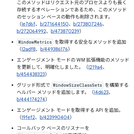
このメソッドはリクエスト元のプロセスよりも長く
存続するオペレーションであるため、このメソッド
のセッション ベースの動作も削除されます。
（
Ie7d6f
、
b/271644150
、
b/273807246
、
b/272064992
、
b/473870239
）
WindowMetrics
を取得する安全なメソッドを追加
（
I2adf8
、
b/449386176
）
エンゲージメント モードの WM 拡張機能のメソッド
を更新して、明確化しました。（
I219a4
、
b/454438323
）
グリッド形式で
WindowSizeClassSets
を構築する
ヘルパー メソッドを追加します。（
I4d623
、
b/444174274
）
エンゲージメント モードを取得する API を追加。
（
I9fef2
、
b/423990404
）
コールバック ベースのリスナーを