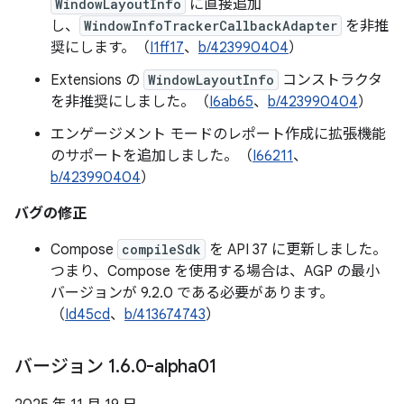
WindowLayoutInfo
に直接追加
し、
WindowInfoTrackerCallbackAdapter
を非推
奨にします。（
I1ff17
、
b/423990404
）
Extensions の
WindowLayoutInfo
コンストラクタ
を非推奨にしました。（
I6ab65
、
b/423990404
）
エンゲージメント モードのレポート作成に拡張機能
のサポートを追加しました。（
I66211
、
b/423990404
）
バグの修正
Compose
compileSdk
を API 37 に更新しました。
つまり、Compose を使用する場合は、AGP の最小
バージョンが 9.2.0 である必要があります。
（
Id45cd
、
b/413674743
）
バージョン 1
.
6
.
0-alpha01