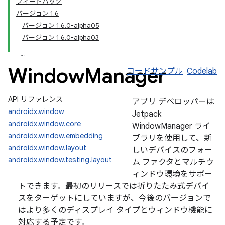
フィードバック
バージョン 1.6
バージョン 1.6.0-alpha05
バージョン 1.6.0-alpha03
Window
Manager
コードサンプル
Codelab
API リファレンス
アプリ デベロッパーは
androidx.window
Jetpack
androidx.window.core
WindowManager ライ
androidx.window.embedding
ブラリを使用して、新
androidx.window.layout
しいデバイスのフォー
androidx.window.testing.layout
ム ファクタとマルチウ
ィンドウ環境をサポー
トできます。最初のリリースでは折りたたみ式デバイ
スをターゲットにしていますが、今後のバージョンで
はより多くのディスプレイ タイプとウィンドウ機能に
対応する予定です。