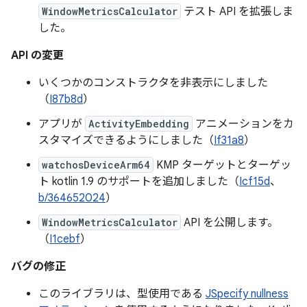
WindowMetricsCalculator
テスト API を拡張しま
した。
API の変更
いくつかのコンストラクタを非表示にしました
（
I87b8d
）
アプリが
ActivityEmbedding
アニメーションをカ
スタマイズできるようにしました（
If31a8
）
watchosDeviceArm64
KMP ターゲットとターゲッ
ト kotlin 1.9 のサポートを追加しました（
Icf15d
、
b/364652024
）
WindowMetricsCalculator
API を公開します。
（
I1cebf
）
バグの修正
このライブラリは、型使用である
JSpecify nullness