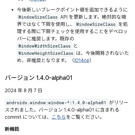
今後新しいブレークポイント値を追加できるように
WindowSizeClass
API を更新します。絶対的な境
界ではなく下限を使用し、
WindowSizeClass
を処
理する際に下限チェックを使用することをデベロッ
パーに推奨します。既存の
WindowWidthSizeClass
と
WindowHeightSizeClass
は、今後開発されないた
め、非推奨となります。（
I014ce
）
バージョン 1
.
4
.
0-alpha01
2024 年 8 月 7 日
androidx.window:window-*:1.4.0-alpha01
がリリー
スされました。バージョン 1.4.0-alpha01 に含まれる
commit については、
こちら
をご覧ください。
新機能