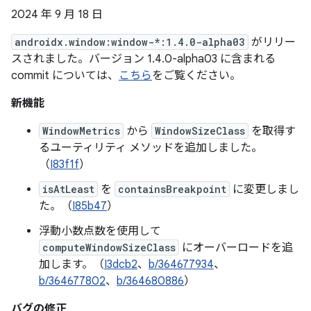
2024 年 9 月 18 日
androidx.window:window-*:1.4.0-alpha03
がリリー
スされました。バージョン 1.4.0-alpha03 に含まれる
commit については、
こちら
をご覧ください。
新機能
WindowMetrics
から
WindowSizeClass
を取得す
るユーティリティ メソッドを追加しました。
（
I83f1f
）
isAtLeast
を
containsBreakpoint
に変更しまし
た。（
I85b47
）
浮動小数点数を使用して
computeWindowSizeClass
にオーバーロードを追
加します。（
I3dcb2
、
b/364677934
、
b/364677802
、
b/364680886
）
バグの修正