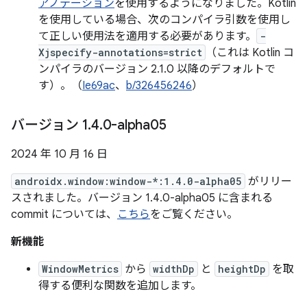
アノテーション
を使用するようになりました。Kotlin
を使用している場合、次のコンパイラ引数を使用し
て正しい使用法を適用する必要があります。
-
Xjspecify-annotations=strict
（これは Kotlin コ
ンパイラのバージョン 2.1.0 以降のデフォルトで
す）。（
Ie69ac
、
b/326456246
）
バージョン 1
.
4
.
0-alpha05
2024 年 10 月 16 日
androidx.window:window-*:1.4.0-alpha05
がリリー
スされました。バージョン 1.4.0-alpha05 に含まれる
commit については、
こちら
をご覧ください。
新機能
WindowMetrics
から
widthDp
と
heightDp
を取
得する便利な関数を追加します。