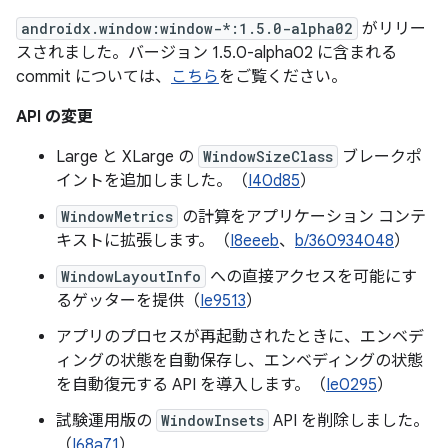
androidx.window:window-*:1.5.0-alpha02
がリリー
スされました。バージョン 1.5.0-alpha02 に含まれる
commit については、
こちら
をご覧ください。
API の変更
Large と XLarge の
WindowSizeClass
ブレークポ
イントを追加しました。（
I40d85
）
WindowMetrics
の計算をアプリケーション コンテ
キストに拡張します。（
I8eeeb
、
b/360934048
）
WindowLayoutInfo
への直接アクセスを可能にす
るゲッターを提供（
Ie9513
）
アプリのプロセスが再起動されたときに、エンベデ
ィングの状態を自動保存し、エンベディングの状態
を自動復元する API を導入します。（
Ie0295
）
試験運用版の
WindowInsets
API を削除しました。
（
I68a71
）