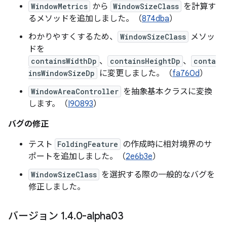
WindowMetrics
から
WindowSizeClass
を計算す
るメソッドを追加しました。（
874dba
）
わかりやすくするため、
WindowSizeClass
メソッ
ドを
containsWidthDp
、
containsHeightDp
、
conta
insWindowSizeDp
に変更しました。（
fa760d
）
WindowAreaController
を抽象基本クラスに変換
します。（
I90893
）
バグの修正
テスト
FoldingFeature
の作成時に相対境界のサ
ポートを追加しました。（
2e6b3e
）
WindowSizeClass
を選択する際の一般的なバグを
修正しました。
バージョン 1
.
4
.
0-alpha03