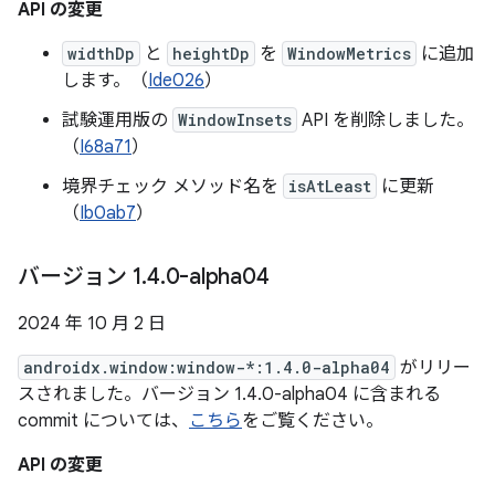
API の変更
widthDp
と
heightDp
を
WindowMetrics
に追加
します。（
Ide026
）
試験運用版の
WindowInsets
API を削除しました。
（
I68a71
）
境界チェック メソッド名を
isAtLeast
に更新
（
Ib0ab7
）
バージョン 1
.
4
.
0-alpha04
2024 年 10 月 2 日
androidx.window:window-*:1.4.0-alpha04
がリリー
スされました。バージョン 1.4.0-alpha04 に含まれる
commit については、
こちら
をご覧ください。
API の変更