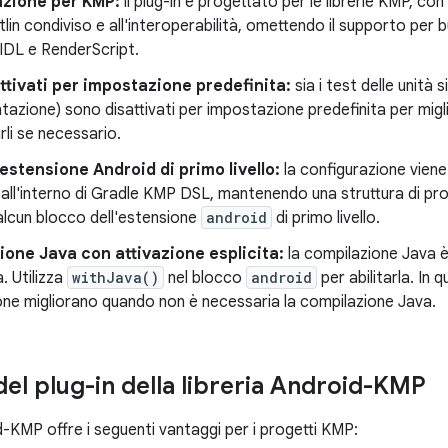
azione per KMP:
il plug-in è progettato per le librerie KMP, con
lin condiviso e all'interoperabilità, omettendo il supporto per b
IDL e RenderScript.
ttivati per impostazione predefinita:
sia i test delle unità s
tazione) sono disattivati per impostazione predefinita per miglio
rli se necessario.
stensione Android di primo livello:
la configurazione viene
all'interno di Gradle KMP DSL, mantenendo una struttura di p
alcun blocco dell'estensione
android
di primo livello.
one Java con attivazione esplicita:
la compilazione Java è
. Utilizza
withJava()
nel blocco
android
per abilitarla. In 
ne migliorano quando non è necessaria la compilazione Java.
del plug-in della libreria Android-KMP
id-KMP offre i seguenti vantaggi per i progetti KMP: