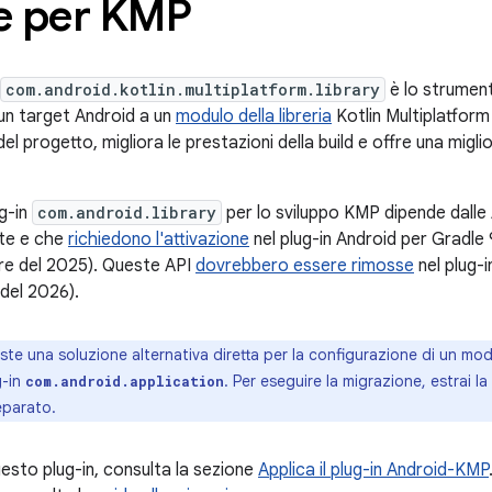
e per KMP
com.android.kotlin.multiplatform.library
è lo strumen
un target Android a un
modulo della libreria
Kotlin Multiplatform
el progetto, migliora le prestazioni della build e offre una migl
ug-in
com.android.library
per lo sviluppo KMP dipende dalle 
te e che
richiedono l'attivazione
nel plug-in Android per Gradle 
re del 2025). Queste API
dovrebbero essere rimosse
nel plug-
del 2026).
ste una soluzione alternativa diretta per la configurazione di un mod
g-in
. Per eseguire la migrazione, estrai l
com.android.application
eparato.
esto plug-in, consulta la sezione
Applica il plug-in Android-KMP