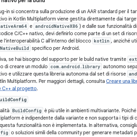
nativo per la build
lug-in si concentra sulla produzione di un AAR standard per il ta
ivo in Kotlin Multiplatform viene gestita direttamente dai targ
NativeArm64
e
androidNativeX86
) e dalle sue funzionalità d
codice C/C++ nativo, devi definirlo come parte di un set di ris
e l'interoperabilità C all'interno del blocco
kotlin
, anziché ut
lNativeBuild
specifico per Android.
tiva, se hai bisogno del supporto per le build native tramite
ext
mo di creare un modulo
com.android.library
autonomo separa
ivo e utilizzare questa libreria autonoma dal set di risorse
and
otlin Multiplatform. Per maggiori dettagli, consulta
Creare una lib
e C++ al progetto
.
uildConfig
alità
BuildConfig
è più utile in ambienti multivariante. Poiché 
tiplatform è indipendente dalla variante e non supporta i tipi di 
questa funzionalità non è implementata. In alternativa, consigliam
nfig
o soluzioni simili della community per generare metadati per