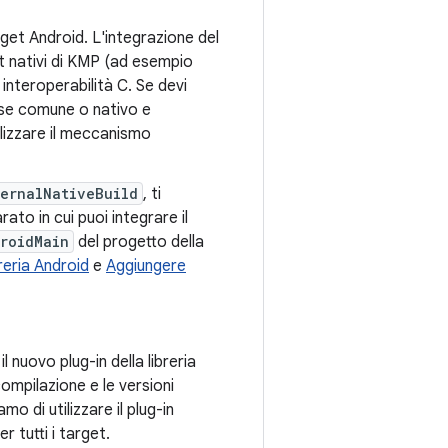
rget Android. L'integrazione del
et nativi di KMP (ad esempio
i interoperabilità C. Se devi
orse comune o nativo e
ilizzare il meccanismo
ernalNativeBuild
, ti
to in cui puoi integrare il
roidMain
del progetto della
reria Android
e
Aggiungere
il nuovo plug-in della libreria
compilazione e le versioni
o di utilizzare il plug-in
 tutti i target.