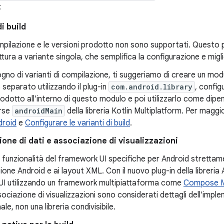
:
di build
compilazione e le versioni prodotto non sono supportati. Questo p
ttura a variante singola, che semplifica la configurazione e miglio
ogno di varianti di compilazione, ti suggeriamo di creare un modu
eparato utilizzando il plug-in
com.android.library
, config
rodotto all'interno di questo modulo e poi utilizzarlo come dip
orse
androidMain
della libreria Kotlin Multiplatform. Per maggio
droid
e
Configurare le varianti di build
.
one di dati e associazione di visualizzazioni
di funzionalità del framework UI specifiche per Android stretta
zione Android e ai layout XML. Con il nuovo plug-in della libreria
 UI utilizzando un framework multipiattaforma come
Compose Mu
ssociazione di visualizzazioni sono considerati dettagli dell'imp
ale, non una libreria condivisibile.