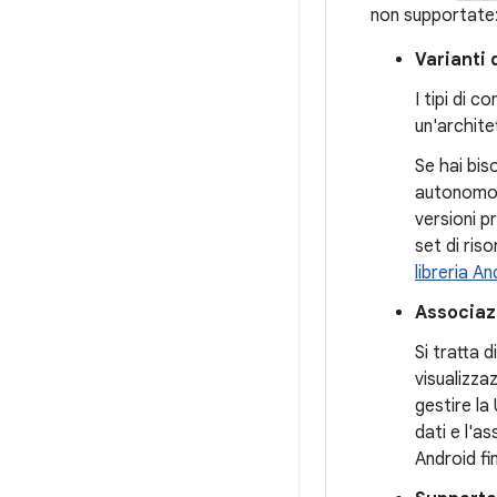
non supportate
Varianti 
I tipi di 
un'archite
Se hai bis
autonomo s
versioni p
set di ris
libreria An
Associazi
Si tratta 
visualizza
gestire la
dati e l'a
Android fin