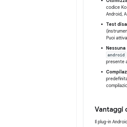
Ottimizz
codice Kot
Android, A
Test disa
(instrumen
Puoi attiva
Nessuna e
android
presente 
Compilazi
predefinita
compilazio
Vantaggi 
Il plug-in Andro