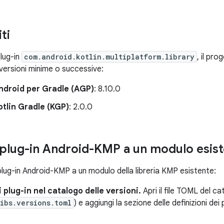
ti
plug-in
com.android.kotlin.multiplatform.library
, il pr
 versioni minime o successive:
ndroid per Gradle (AGP)
: 8.10.0
otlin Gradle (KGP)
: 2.0.0
l plug-in Android-KMP a un modulo esis
 plug-in Android-KMP a un modulo della libreria KMP esistente:
i plug-in nel catalogo delle versioni.
Apri il file TOML del ca
ibs.versions.toml
) e aggiungi la sezione delle definizioni dei 