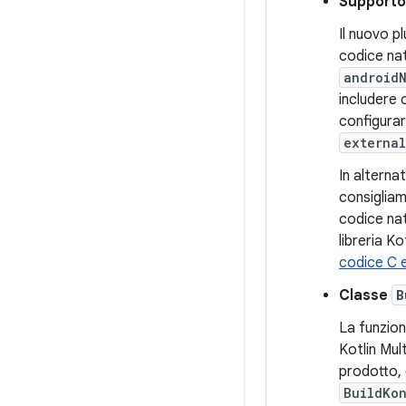
Supporto 
Il nuovo p
codice nat
android
includere 
configurar
externa
In alterna
consiglia
codice nat
libreria K
codice C 
Classe
B
La funzion
Kotlin Mul
prodotto, 
BuildKo