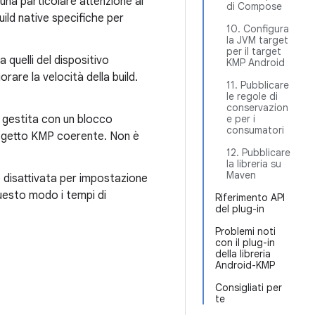
 una particolare attenzione al
di Compose
uild native specifiche per
10. Configura
la JVM target
per il target
ia quelli del dispositivo
KMP Android
rare la velocità della build.
11. Pubblicare
le regole di
conservazion
 gestita con un blocco
e per i
consumatori
rogetto KMP coerente. Non è
12. Pubblicare
la libreria su
Maven
 disattivata per impostazione
questo modo i tempi di
Riferimento API
del plug-in
Problemi noti
con il plug-in
della libreria
Android-KMP
Consigliati per
te