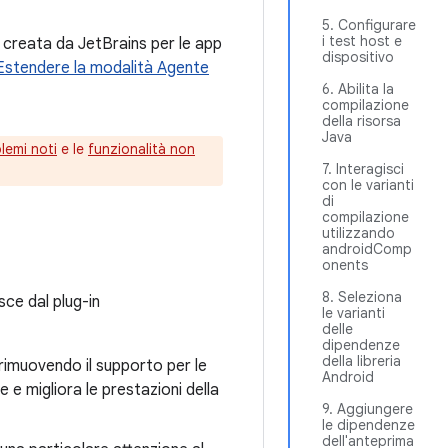
5. Configurare
i test host e
creata da JetBrains per le app
dispositivo
Estendere la modalità Agente
6. Abilita la
compilazione
della risorsa
Java
lemi noti
e le
funzionalità non
7. Interagisci
con le varianti
di
compilazione
utilizzando
androidComp
onents
8. Seleziona
sce dal plug-in
le varianti
delle
dipendenze
della libreria
, rimuovendo il supporto per le
Android
e e migliora le prestazioni della
9. Aggiungere
le dipendenze
dell'anteprima