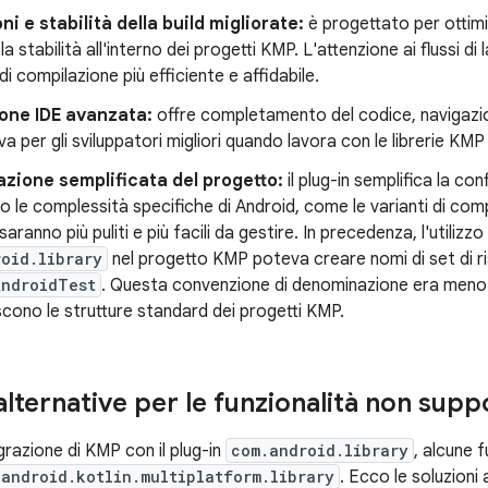
ni e stabilità della build migliorate:
è progettato per ottimiz
la stabilità all'interno dei progetti KMP. L'attenzione ai flussi 
i compilazione più efficiente e affidabile.
ione IDE avanzata:
offre completamento del codice, navigazi
a per gli sviluppatori migliori quando lavora con le librerie KMP
zione semplificata del progetto:
il plug-in semplifica la co
 le complessità specifiche di Android, come le varianti di compi
 saranno più puliti e più facili da gestire. In precedenza, l'utilizzo
oid.library
nel progetto KMP poteva creare nomi di set di r
AndroidTest
. Questa convenzione di denominazione era meno in
ono le strutture standard dei progetti KMP.
alternative per le funzionalità non supp
egrazione di KMP con il plug-in
com.android.library
, alcune 
.android.kotlin.multiplatform.library
. Ecco le soluzioni 