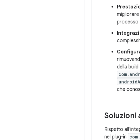
Prestazio
migliorare 
processo d
Integraz
complessiv
Configura
rimuovendo
della build
com.andr
android
che conosc
Soluzioni 
Rispetto all'int
nel plug-in
com