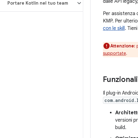
dalle API legacy
Portare Kotlin nel tuo team
Per assistenza c
KMP. Per ulterior
con le skill
. Tien
Attenzione:
p
supportate
.
Funzionali
Il plug-in Andro
com.android.
Architett
versioni pr
build.