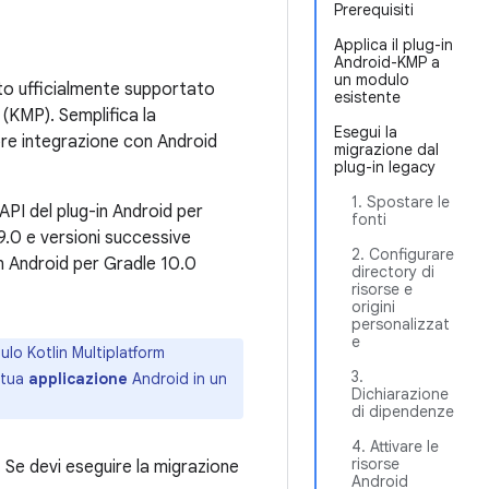
Prerequisiti
Applica il plug-in
Android-KMP a
un modulo
to ufficialmente supportato
esistente
 (KMP). Semplifica la
Esegui la
iore integrazione con Android
migrazione dal
plug-in legacy
1. Spostare le
API del plug-in Android per
fonti
9.0 e versioni successive
2. Configurare
in Android per Gradle 10.0
directory di
risorse e
origini
personalizzat
e
ulo Kotlin Multiplatform
3.
a tua
applicazione
Android in un
Dichiarazione
di dipendenze
4. Attivare le
risorse
. Se devi eseguire la migrazione
Android