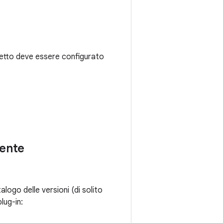
ogetto deve essere configurato
tente
talogo delle versioni (di solito
plug-in: